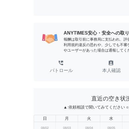
ANYTIMES安心・安全への取
報酬は取引前に事務局に支払われ、評
利用規約違反の恐れや、少しでも不審
やユーザーがあった場合は通報してく
perm_phone_msg
assignment_ind
パトロール
本人確認
直近の空き状
▲:
依頼相談で聞いてみてください
○
日
月
火
水
08/02
08/03
08/04
08/05