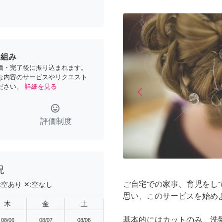
り組み
価・完了後に振り込まれます。
な内容のサービスやリクエスト
ださい。
詳細を見る
arrow_back_ios
Previous
tag_faces
評価制度
況
ご自宅での家事、育児をし
:
空あり
✕:
空なし
思い、このサービスを始め
木
金
土
基本的にはカットのみ、洗
08/06
08/07
08/08