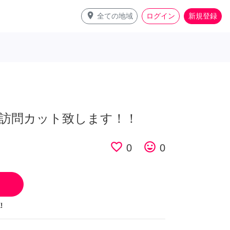
place
全ての地域
ログイン
新規登録
訪問カット致します！！
favorite_border
tag_faces
0
0
!