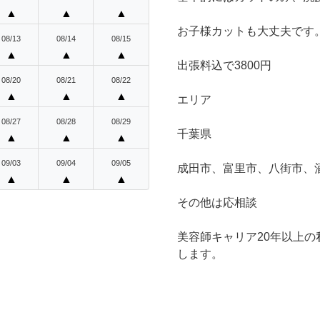
▲
▲
▲
お子様カットも大丈夫です
08/13
08/14
08/15
▲
▲
▲
出張料込で3800円
08/20
08/21
08/22
▲
▲
▲
エリア
08/27
08/28
08/29
千葉県
▲
▲
▲
09/03
09/04
09/05
成田市、富里市、八街市、
▲
▲
▲
その他は応相談
美容師キャリア20年以上
します。