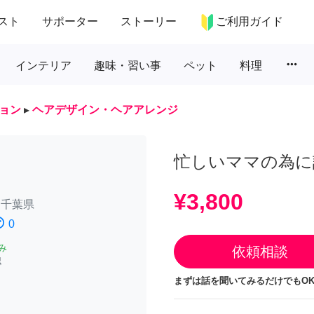
スト
サポーター
ストーリー
ご利用ガイド
more_horiz
インテリア
趣味・習い事
ペット
料理
ョン
▸
ヘアデザイン・ヘアアレンジ
忙しいママの為に
¥3,800
/
千葉県
atisfied
0
み
依頼相談
認
まずは話を聞いてみるだけでもOK