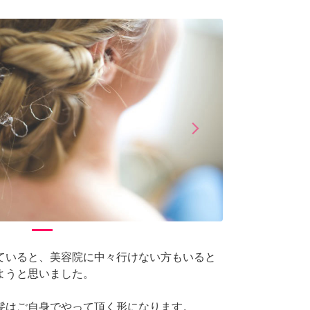
arrow_forward_ios
Next
ていると、美容院に中々行けない方もいると
ようと思いました。
髪はご自身でやって頂く形になります。