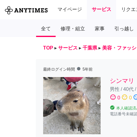
マイページ
サービス
リクエ
全て
修理・組立
家事
引っ越し
TOP
▸
サービス
▸
千葉県
▸
美容・ファッシ
fiber_manual_record
最終ログイン時間
5年前
シンマリ
男性
/
40代
sentiment_satisfied
sentiment_neutral
sentiment_diss
0
0
check_circle
本人確認済
電話番号未確