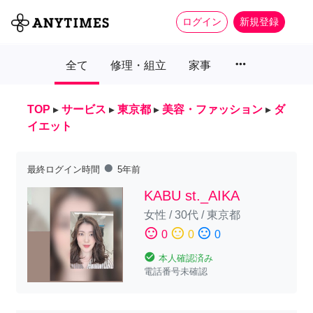
ログイン
新規登録
more_horiz
全て
修理・組立
家事
TOP
▸
サービス
▸
東京都
▸
美容・ファッション
▸
ダ
イエット
fiber_manual_record
最終ログイン時間
5年前
KABU st._AIKA
女性
/
30代
/
東京都
sentiment_satisfied
sentiment_neutral
sentiment_dissatisfied
0
0
0
check_circle
本人確認済み
電話番号未確認