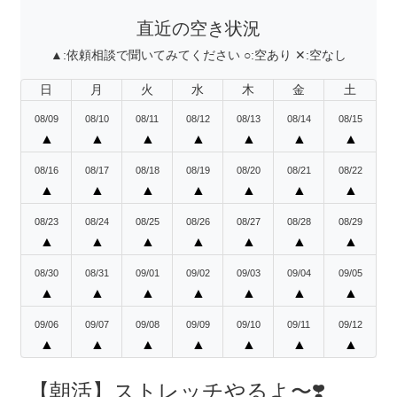
直近の空き状況
▲:
依頼相談で聞いてみてください
○:
空あり
✕:
空なし
日
月
火
水
木
金
土
08/09
08/10
08/11
08/12
08/13
08/14
08/15
▲
▲
▲
▲
▲
▲
▲
08/16
08/17
08/18
08/19
08/20
08/21
08/22
▲
▲
▲
▲
▲
▲
▲
08/23
08/24
08/25
08/26
08/27
08/28
08/29
▲
▲
▲
▲
▲
▲
▲
08/30
08/31
09/01
09/02
09/03
09/04
09/05
▲
▲
▲
▲
▲
▲
▲
09/06
09/07
09/08
09/09
09/10
09/11
09/12
▲
▲
▲
▲
▲
▲
▲
【朝活】ストレッチやるよ〜❣️