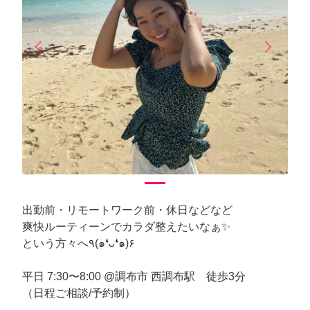
arrow_back_ios
arrow_forward_ios
Previous
Next
出勤前・リモートワーク前・休日などなど
爽快ルーティーンでカラダ整えたいなぁ✨
という方々へ٩(๑❛ᴗ❛๑)۶
平日 7:30〜8:00 @調布市 西調布駅 徒歩3分
（日程ご相談/予約制）