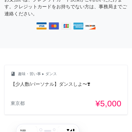
す。クレジットカードをお持ちでない方は、事務局までご
連絡ください。
class
趣味・習い事
▸ ダンス
【少人数/パーソナル】ダンスしよ〜❣️
¥5,000
東京都