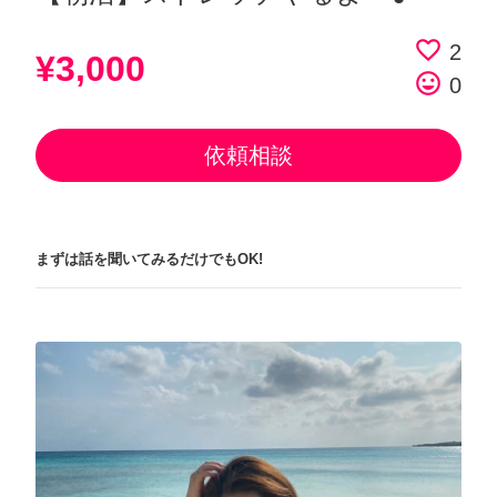
favorite_border
2
¥3,000
tag_faces
0
依頼相談
まずは話を聞いてみるだけでもOK!