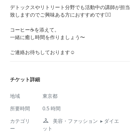
デトックスやリトリート分野でも活動中の講師が担当
致しますのでご興味ある方におすすめです👯‍♀️
コーヒー☕️を添えて。
一緒に癒し時間を作りましょう〜
ご連絡お待ちしております☺️
チケット詳細
地域
東京都
所要時間
0.5
時間
checkroom
カテゴリ
美容・ファッション
▸ ダイエ
ー
ット