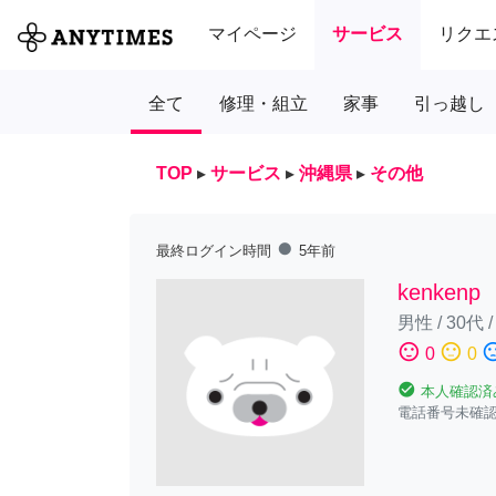
マイページ
サービス
リクエ
全て
修理・組立
家事
引っ越し
TOP
▸
サービス
▸
沖縄県
▸
その他
fiber_manual_record
最終ログイン時間
5年前
kenkenp
男性
/
30代
sentiment_satisfied
sentiment_neutral
sentiment_diss
0
0
check_circle
本人確認済
電話番号未確