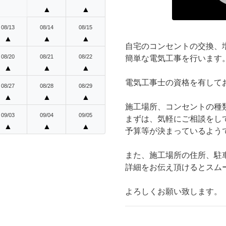
▲
▲
08/13
08/14
08/15
▲
▲
▲
自宅のコンセントの交換、
08/20
08/21
08/22
簡単な電気工事を行います
▲
▲
▲
電気工事士の資格を有して
08/27
08/28
08/29
▲
▲
▲
施工場所、コンセントの種
09/03
09/04
09/05
まずは、気軽にご相談をし
▲
▲
▲
予算等が決まっているよう
また、施工場所の住所、駐
詳細をお伝え頂けるとスム
よろしくお願い致します。