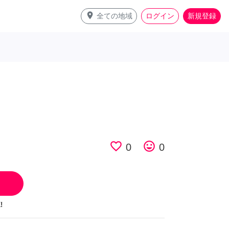
place
全ての地域
ログイン
新規登録
favorite_border
tag_faces
0
0
!