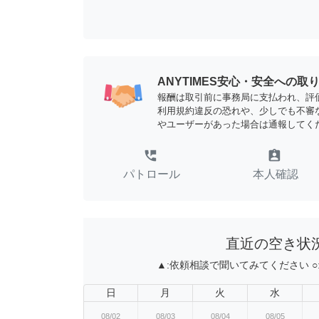
ANYTIMES安心・安全への取
報酬は取引前に事務局に支払われ、評
利用規約違反の恐れや、少しでも不審
やユーザーがあった場合は通報してく
perm_phone_msg
assignment_ind
パトロール
本人確認
直近の空き状
▲:
依頼相談で聞いてみてください
○
日
月
火
水
08/02
08/03
08/04
08/05