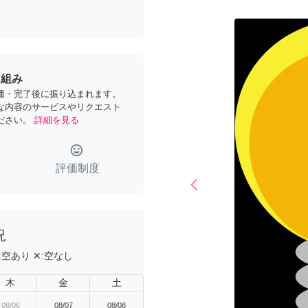
り組み
価・完了後に振り込まれます。
な内容のサービスやリクエスト
ださい。
詳細を見る
tag_faces
評価制度
arrow_back_ios
Previous
況
:
空あり
✕:
空なし
木
金
土
08/06
08/07
08/08