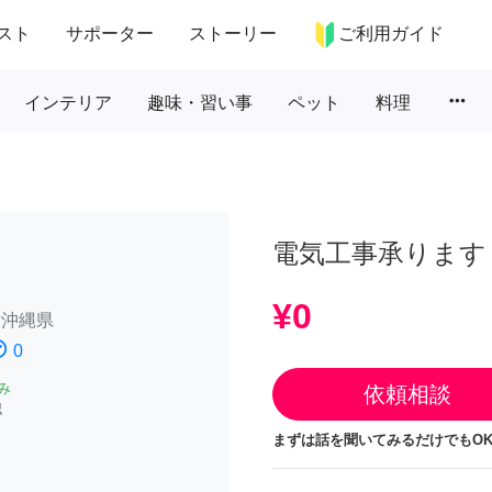
スト
サポーター
ストーリー
ご利用ガイド
more_horiz
インテリア
趣味・習い事
ペット
料理
電気工事承ります
¥0
/
沖縄県
atisfied
0
み
依頼相談
認
まずは話を聞いてみるだけでもOK