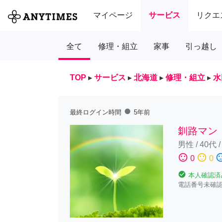
マイページ
サービス
リクエ
全て
修理・組立
家事
引っ越し
TOP
▸
サービス
▸
北海道
▸
修理・組立
▸
水
fiber_manual_record
最終ログイン時間
5年前
釧路マン
男性
/
40代
sentiment_satisfied
sentiment_neutral
sentiment_diss
0
0
check_circle
本人確認済
電話番号未確