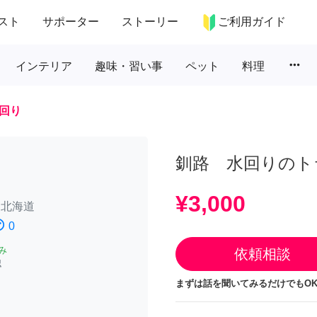
スト
サポーター
ストーリー
ご利用ガイド
more_horiz
インテリア
趣味・習い事
ペット
料理
回り
釧路 水回りのト
¥3,000
/
北海道
atisfied
0
み
依頼相談
認
まずは話を聞いてみるだけでもOK