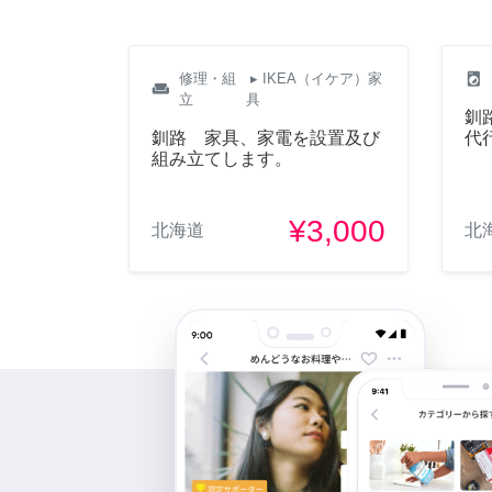
local_laundry_service
修理・組
▸ IKEA（イケア）家
weekend
立
具
釧
釧路 家具、家電を設置及び
代
組み立てします。
¥3,000
北海道
北