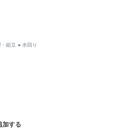
理・組立
▸ 水回り
追加する