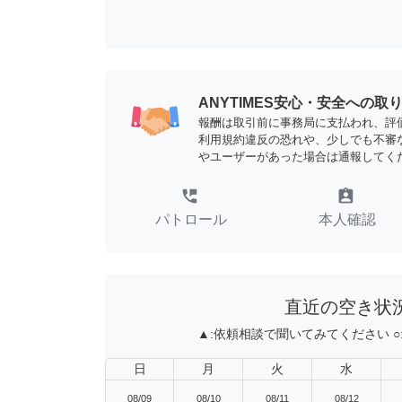
ANYTIMES安心・安全への取
報酬は取引前に事務局に支払われ、評
利用規約違反の恐れや、少しでも不審
やユーザーがあった場合は通報してく
perm_phone_msg
assignment_ind
パトロール
本人確認
直近の空き状
▲:
依頼相談で聞いてみてください
○
日
月
火
水
08/09
08/10
08/11
08/12