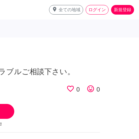
place
全ての地域
ログイン
新規登録
ラブルご相談下さい。
favorite_border
tag_faces
0
0
!