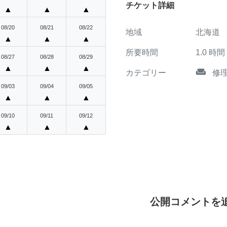
チケット詳細
▲
▲
▲
08/20
08/21
08/22
地域
北海道
▲
▲
▲
所要時間
1.0
時間
08/27
08/28
08/29
▲
▲
▲
weekend
カテゴリー
修
09/03
09/04
09/05
▲
▲
▲
09/10
09/11
09/12
▲
▲
▲
公開コメントを