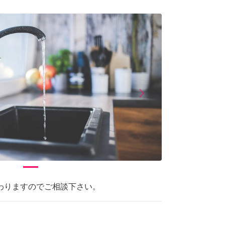
arrow_forward_ios
Next
わりますのでご相談下さい。