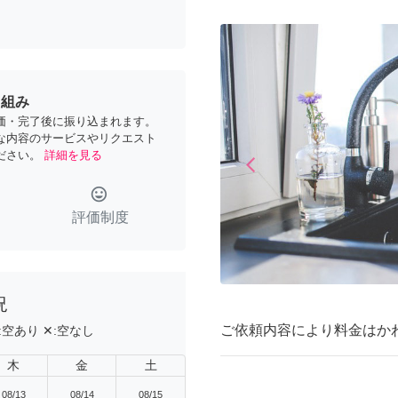
り組み
価・完了後に振り込まれます。
な内容のサービスやリクエスト
ださい。
詳細を見る
arrow_back_ios
Previous
tag_faces
評価制度
況
ご依頼内容により料金はか
:
空あり
✕:
空なし
木
金
土
08/13
08/14
08/15