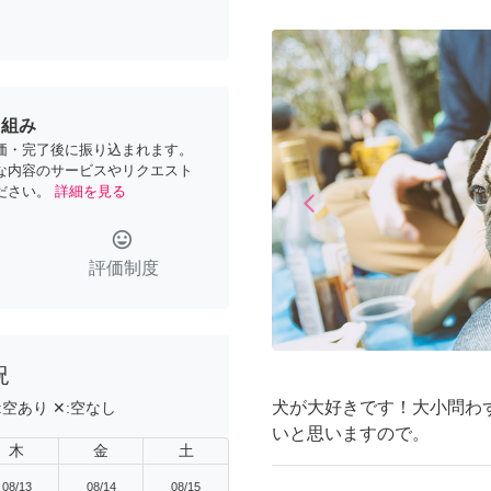
り組み
価・完了後に振り込まれます。
な内容のサービスやリクエスト
ださい。
詳細を見る
arrow_back_ios
Previous
tag_faces
評価制度
況
犬が大好きです！大小問わ
:
空あり
✕:
空なし
いと思いますので。
木
金
土
08/13
08/14
08/15