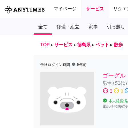
マイページ
サービス
リクエ
全て
修理・組立
家事
引っ越し
TOP
▸
サービス
▸
徳島県
▸
ペット
▸
散歩
fiber_manual_record
最終ログイン時間
5年前
ゴーグル
男性
/
50代
sentiment_satisfied
sentiment_neutral
sentiment_diss
0
0
check_circle
本人確認済
電話番号未確