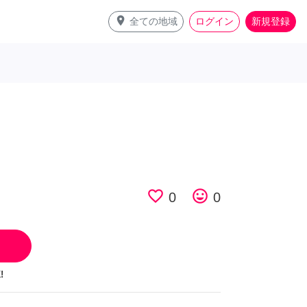
place
全ての地域
ログイン
新規登録
favorite_border
tag_faces
0
0
!