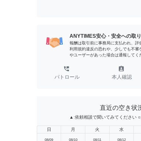
ANYTIMES安心・安全への取
報酬は取引前に事務局に支払われ、評
利用規約違反の恐れや、少しでも不審
やユーザーがあった場合は通報してく
perm_phone_msg
assignment_ind
パトロール
本人確認
直近の空き状
▲:
依頼相談で聞いてみてください
○
日
月
火
水
08/09
08/10
08/11
08/12