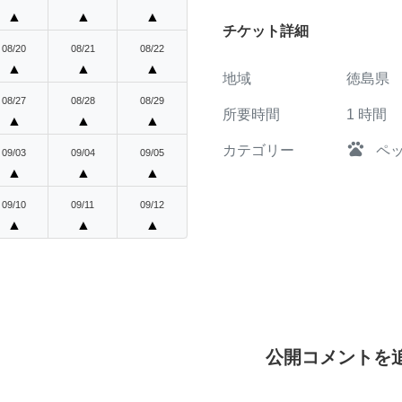
▲
▲
▲
チケット詳細
08/20
08/21
08/22
▲
▲
▲
地域
徳島県
08/27
08/28
08/29
所要時間
1
時間
▲
▲
▲
pets
カテゴリー
ペ
09/03
09/04
09/05
▲
▲
▲
09/10
09/11
09/12
▲
▲
▲
公開コメントを