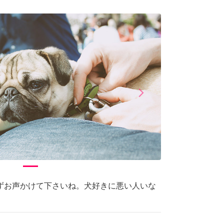
arrow_forward_ios
Next
ずお声かけて下さいね。犬好きに悪い人いな