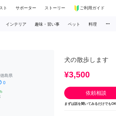
スト
サポーター
ストーリー
ご利用ガイド
more_horiz
インテリア
趣味・習い事
ペット
料理
犬の散歩します
¥3,500
/
徳島県
atisfied
0
み
依頼相談
認
まずは話を聞いてみるだけでもOK