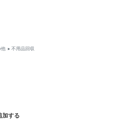
の他
▸ 不用品回収
追加する