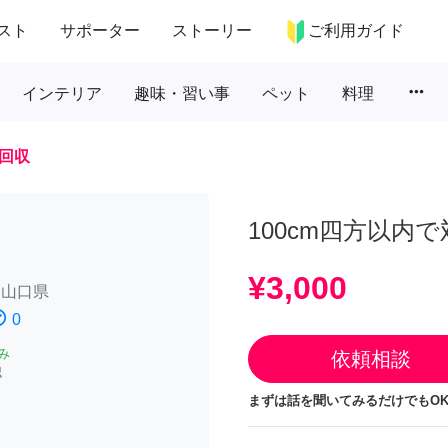
スト
サポーター
ストーリー
ご利用ガイド
more_horiz
インテリア
趣味・習い事
ペット
料理
回収
100cm四方以内で
¥3,000
/
山口県
atisfied
0
み
依頼相談
認
まずは話を聞いてみるだけでもOK