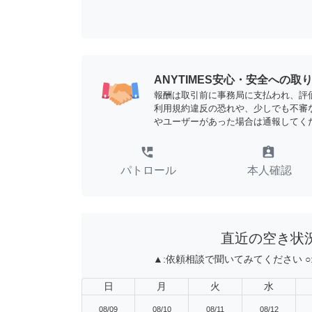
ANYTIMES安心・安全への取
報酬は取引前に事務局に支払われ、評
利用規約違反の恐れや、少しでも不審
やユーザーがあった場合は通報してく
perm_phone_msg
assignment_ind
パトロール
本人確認
直近の空き状
▲:
依頼相談で聞いてみてください
○
日
月
火
水
08/09
08/10
08/11
08/12