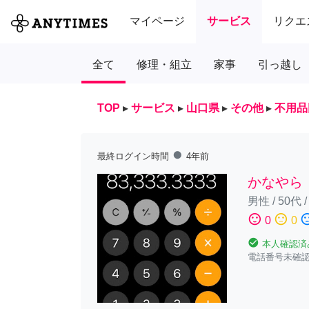
マイページ
サービス
リクエ
全て
修理・組立
家事
引っ越し
TOP
▸
サービス
▸
山口県
▸
その他
▸
不用品
fiber_manual_record
最終ログイン時間
4年前
かなやら
男性
/
50代
sentiment_satisfied
sentiment_neutral
sentiment_diss
0
0
check_circle
本人確認済
電話番号未確