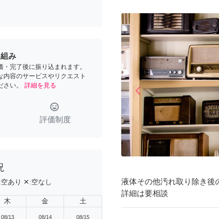
り組み
価・完了後に振り込まれます。
な内容のサービスやリクエスト
ださい。
詳細を見る
arrow_back_ios
Previous
tag_faces
評価制度
況
液体その他汚れ取り除き後
:
空あり
✕:
空なし
詳細は要相談
木
金
土
08/13
08/14
08/15