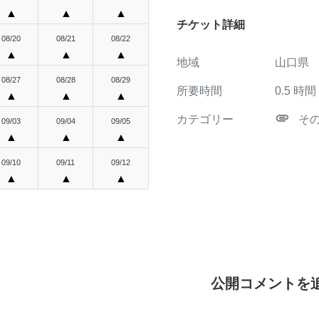
▲
▲
▲
チケット詳細
08/20
08/21
08/22
▲
▲
▲
地域
山口県
08/27
08/28
08/29
所要時間
0.5
時間
▲
▲
▲
attachment
カテゴリー
そ
09/03
09/04
09/05
▲
▲
▲
09/10
09/11
09/12
▲
▲
▲
公開コメントを