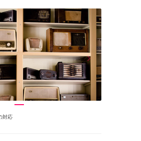
arrow_forward_ios
Next
の対応