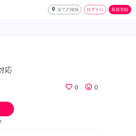
place
全ての地域
ログイン
新規登録
対応
favorite_border
tag_faces
0
0
!