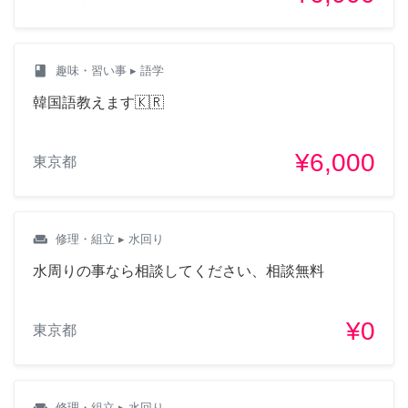
class
趣味・習い事
▸ 語学
韓国語教えます🇰🇷
¥6,000
東京都
weekend
修理・組立
▸ 水回り
水周りの事なら相談してください、相談無料
¥0
東京都
weekend
修理・組立
▸ 水回り