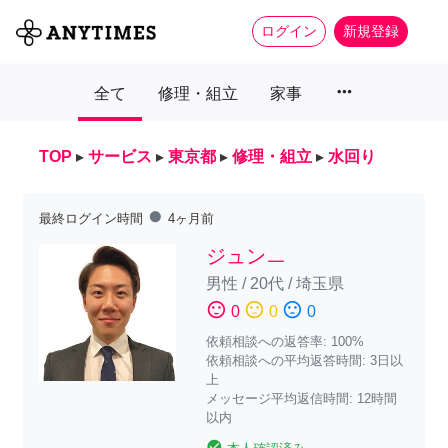
ログイン
新規登録
more_horiz
全て
修理・組立
家事
TOP
▸
サービス
▸
東京都
▸
修理・組立
▸
水回り
fiber_manual_record
最終ログイン時間
4ヶ月前
ジュンㅡ
男性
/
20代
/
埼玉県
sentiment_satisfied
sentiment_neutral
sentiment_dissatisfied
0
0
0
依頼相談への返答率: 100%
依頼相談への平均返答時間: 3日以
上
メッセージ平均返信時間: 12時間
以内
check_circle