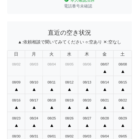
本人確認済み
電話番号未確認
直近の空き状況
▲:
依頼相談で聞いてみてください
○:
空あり
✕:
空なし
日
月
火
水
木
金
土
08/02
08/03
08/04
08/05
08/06
08/07
08/08
▲
▲
08/09
08/10
08/11
08/12
08/13
08/14
08/15
▲
▲
▲
▲
▲
▲
▲
08/16
08/17
08/18
08/19
08/20
08/21
08/22
▲
▲
▲
▲
▲
▲
▲
08/23
08/24
08/25
08/26
08/27
08/28
08/29
▲
▲
▲
▲
▲
▲
▲
08/30
08/31
09/01
09/02
09/03
09/04
09/05