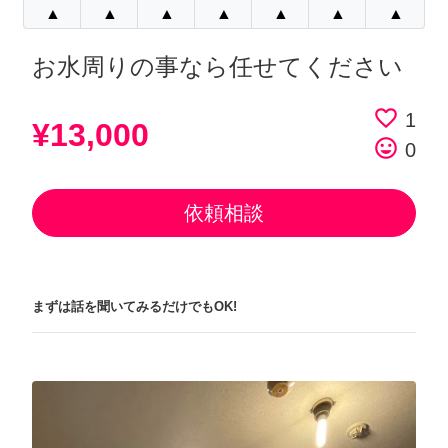
▲
▲
▲
▲
▲
▲
▲
お水周りの事なら任せてください
favorite_border
1
¥13,000
tag_faces
0
依頼相談
まずは話を聞いてみるだけでもOK!