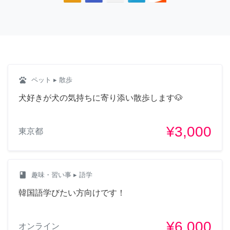
pets
ペット
▸ 散歩
犬好きが犬の気持ちに寄り添い散歩します🐶
¥3,000
東京都
class
趣味・習い事
▸ 語学
韓国語学びたい方向けです！
¥6,000
オンライン