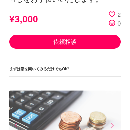
favorite_border
2
¥3,000
tag_faces
0
依頼相談
まずは話を聞いてみるだけでもOK!
arrow_back_ios
arrow_forward_ios
Previous
Next