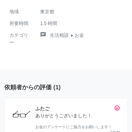
地域
東京都
所要時間
1.5
時間
chat
カテゴリ
生活相談
▸ お金
ー
依頼者からの評価
(
1
)
tag_faces
ふたご
ありがとうございました！
お金のアンケートにご協力をお願いします！