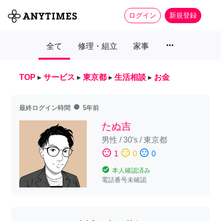
ログイン
新規登録
more_horiz
全て
修理・組立
家事
TOP
▸
サービス
▸
東京都
▸
生活相談
▸
お金
fiber_manual_record
最終ログイン時間
5年前
たぬ吉
男性
/
30's
/
東京都
sentiment_satisfied
sentiment_neutral
sentiment_dissatisfied
1
0
0
check_circle
本人確認済み
電話番号未確認