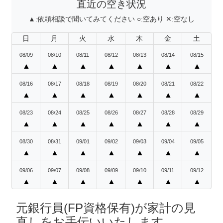
直近の空き状況
▲:
依頼相談で聞いてみてください
○:
空あり
✕:
空なし
日
月
火
水
木
金
土
08/09
08/10
08/11
08/12
08/13
08/14
08/15
▲
▲
▲
▲
▲
▲
▲
08/16
08/17
08/18
08/19
08/20
08/21
08/22
▲
▲
▲
▲
▲
▲
▲
08/23
08/24
08/25
08/26
08/27
08/28
08/29
▲
▲
▲
▲
▲
▲
▲
08/30
08/31
09/01
09/02
09/03
09/04
09/05
▲
▲
▲
▲
▲
▲
▲
09/06
09/07
09/08
09/09
09/10
09/11
09/12
▲
▲
▲
▲
▲
▲
▲
元銀行員(FP資格保有)が家計の見
直しをお手伝いいたします。