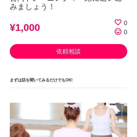
みましょう！
favorite_border
0
¥1,000
tag_faces
0
依頼相談
まずは話を聞いてみるだけでもOK!