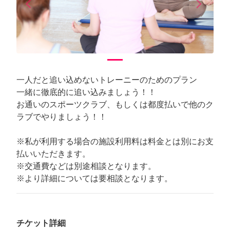
arrow_back_ios
arrow_forward_ios
Previous
Next
一人だと追い込めないトレーニーのためのプラン
一緒に徹底的に追い込みましょう！！
お通いのスポーツクラブ、もしくは都度払いで他のク
ラブでやりましょう！！
※私が利用する場合の施設利用料は料金とは別にお支
払いいただきます。
※交通費などは別途相談となります。
※より詳細については要相談となります。
チケット詳細