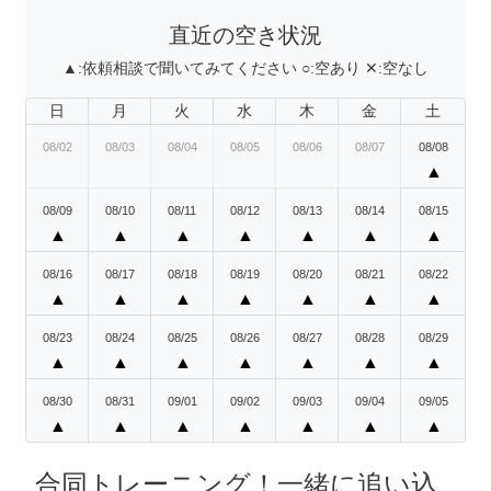
直近の空き状況
▲:
依頼相談で聞いてみてください
○:
空あり
✕:
空なし
日
月
火
水
木
金
土
08/02
08/03
08/04
08/05
08/06
08/07
08/08
▲
08/09
08/10
08/11
08/12
08/13
08/14
08/15
▲
▲
▲
▲
▲
▲
▲
08/16
08/17
08/18
08/19
08/20
08/21
08/22
▲
▲
▲
▲
▲
▲
▲
08/23
08/24
08/25
08/26
08/27
08/28
08/29
▲
▲
▲
▲
▲
▲
▲
08/30
08/31
09/01
09/02
09/03
09/04
09/05
▲
▲
▲
▲
▲
▲
▲
合同トレーニング！一緒に追い込