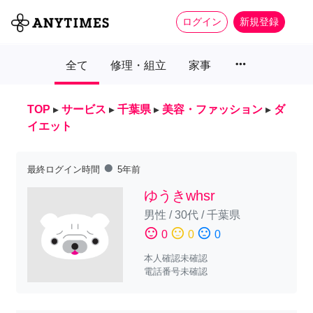
ログイン
新規登録
more_horiz
全て
修理・組立
家事
TOP
▸
サービス
▸
千葉県
▸
美容・ファッション
▸
ダ
イエット
fiber_manual_record
最終ログイン時間
5年前
ゆうきwhsr
男性
/
30代
/
千葉県
sentiment_satisfied
sentiment_neutral
sentiment_dissatisfied
0
0
0
本人確認未確認
電話番号未確認