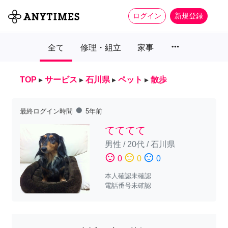
ログイン
新規登録
more_horiz
全て
修理・組立
家事
TOP
▸
サービス
▸
石川県
▸
ペット
▸
散歩
fiber_manual_record
最終ログイン時間
5年前
てててて
男性
/
20代
/
石川県
sentiment_satisfied
sentiment_neutral
sentiment_dissatisfied
0
0
0
本人確認未確認
電話番号未確認