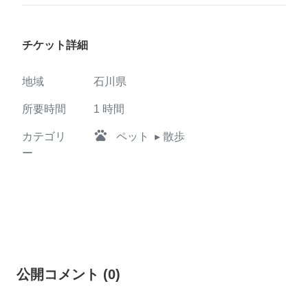
チケット詳細
地域
石川県
所要時間
1
時間
pets
カテゴリ
ペット
▸ 散歩
ー
公開コメント
(
0
)