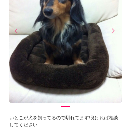
arrow_back_ios
arrow_forward_ios
Previous
Next
いとこが犬を飼ってるので馴れてます!良ければ相談
してください!