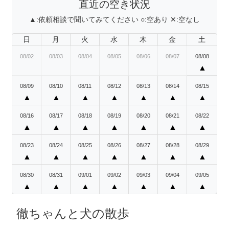
直近の空き状況
▲:
依頼相談で聞いてみてください
○:
空あり
✕:
空なし
日
月
火
水
木
金
土
08/02
08/03
08/04
08/05
08/06
08/07
08/08
▲
08/09
08/10
08/11
08/12
08/13
08/14
08/15
▲
▲
▲
▲
▲
▲
▲
08/16
08/17
08/18
08/19
08/20
08/21
08/22
▲
▲
▲
▲
▲
▲
▲
08/23
08/24
08/25
08/26
08/27
08/28
08/29
▲
▲
▲
▲
▲
▲
▲
08/30
08/31
09/01
09/02
09/03
09/04
09/05
▲
▲
▲
▲
▲
▲
▲
徹ちゃんと犬の散歩