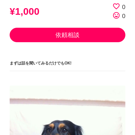
favorite_border
0
¥1,000
tag_faces
0
依頼相談
まずは話を聞いてみるだけでもOK!