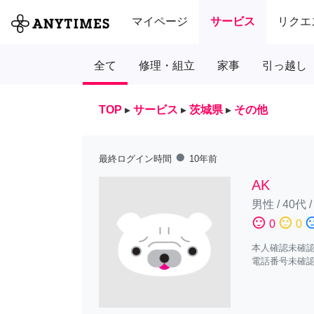
マイページ
サービス
リクエ
全て
修理・組立
家事
引っ越し
TOP
▸
サービス
▸
茨城県
▸
その他
fiber_manual_record
最終ログイン時間
10年前
AK
男性
/
40代
sentiment_satisfied
sentiment_neutral
sentiment_diss
0
0
本人確認未確
電話番号未確