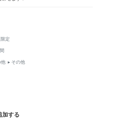
区限定
間
の他
▸ その他
追加する