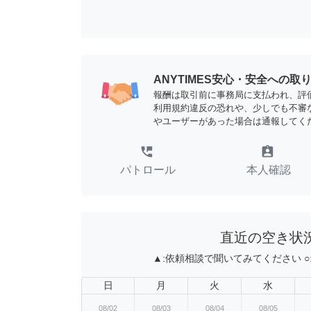
ANYTIMES安心・安全への取
報酬は取引前に事務局に支払われ、評
利用規約違反の恐れや、少しでも不審
やユーザーがあった場合は通報してく
perm_phone_msg
assignment_ind
パトロール
本人確認
直近の空き状
▲:
依頼相談で聞いてみてください
○
日
月
火
水
08/02
08/03
08/04
08/05