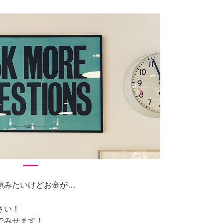
arrow_forward_ios
Next
頼みたいけどお金が…
さい！
でみせます！