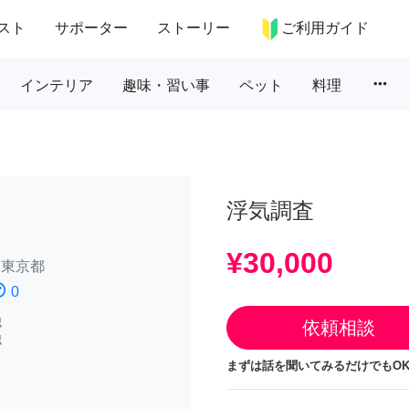
スト
サポーター
ストーリー
ご利用ガイド
more_horiz
インテリア
趣味・習い事
ペット
料理
浮気調査
¥30,000
/
東京都
atisfied
0
認
依頼相談
認
まずは話を聞いてみるだけでもOK