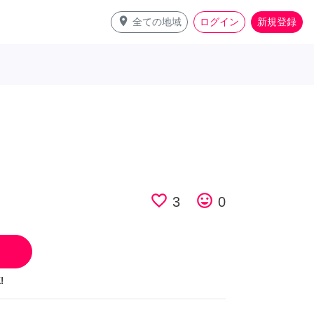
place
全ての地域
ログイン
新規登録
favorite_border
tag_faces
3
0
!