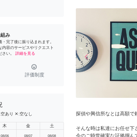
り組み
価・完了後に振り込まれます。
な内容のサービスやリクエスト
ださい。
詳細を見る
arrow_back_ios
Previous
tag_faces
評価制度
況
探偵や興信所なとは高額で
:
空あり
✕:
空なし
木
金
土
そんな時は私達にお任せ下
今のご時世確実な証拠掴ん
08/06
08/07
08/08