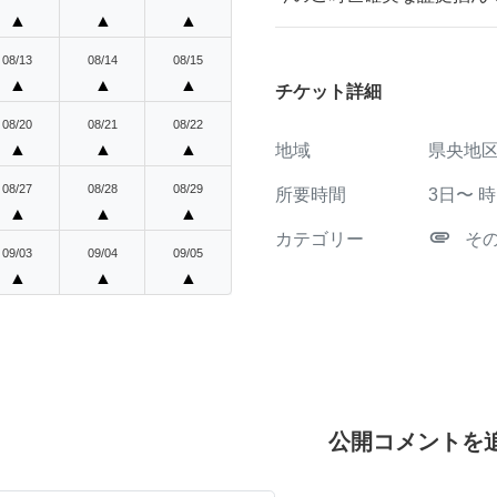
▲
▲
▲
08/13
08/14
08/15
▲
▲
▲
チケット詳細
08/20
08/21
08/22
▲
▲
▲
地域
県央地
08/27
08/28
08/29
所要時間
3日〜
時
▲
▲
▲
attachment
カテゴリー
そ
09/03
09/04
09/05
▲
▲
▲
公開コメントを