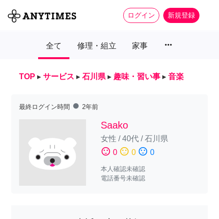
ログイン
新規登録
more_horiz
全て
修理・組立
家事
TOP
▸
サービス
▸
石川県
▸
趣味・習い事
▸
音楽
fiber_manual_record
最終ログイン時間
2年前
Saako
女性
/
40代
/
石川県
sentiment_satisfied
sentiment_neutral
sentiment_dissatisfied
0
0
0
本人確認未確認
電話番号未確認