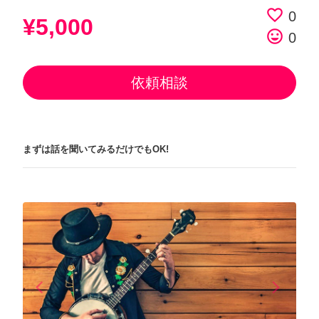
favorite_border
0
¥5,000
tag_faces
0
依頼相談
まずは話を聞いてみるだけでもOK!
arrow_back_ios
arrow_forward_ios
Previous
Next