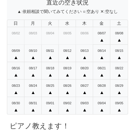
直近の空き状況
▲:
依頼相談で聞いてみてください
○:
空あり
✕:
空なし
日
月
火
水
木
金
土
08/02
08/03
08/04
08/05
08/06
08/07
08/08
▲
▲
08/09
08/10
08/11
08/12
08/13
08/14
08/15
▲
▲
▲
▲
▲
▲
▲
08/16
08/17
08/18
08/19
08/20
08/21
08/22
▲
▲
▲
▲
▲
▲
▲
08/23
08/24
08/25
08/26
08/27
08/28
08/29
▲
▲
▲
▲
▲
▲
▲
08/30
08/31
09/01
09/02
09/03
09/04
09/05
▲
▲
▲
▲
▲
▲
▲
ピアノ教えます！