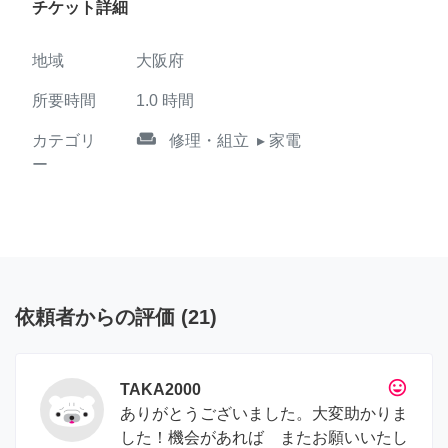
チケット詳細
地域
大阪府
所要時間
1.0
時間
weekend
カテゴリ
修理・組立
▸ 家電
ー
依頼者からの評価
(
21
)
tag_faces
TAKA2000
ありがとうございました。大変助かりま
した！機会があれば またお願いいたし