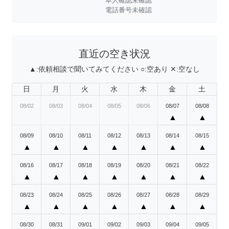
本人確認未確認
電話番号未確認
直近の空き状況
▲:
依頼相談で聞いてみてください
○:
空あり
✕:
空なし
日
月
火
水
木
金
土
08/02
08/03
08/04
08/05
08/06
08/07
08/08
▲
▲
08/09
08/10
08/11
08/12
08/13
08/14
08/15
▲
▲
▲
▲
▲
▲
▲
08/16
08/17
08/18
08/19
08/20
08/21
08/22
▲
▲
▲
▲
▲
▲
▲
08/23
08/24
08/25
08/26
08/27
08/28
08/29
▲
▲
▲
▲
▲
▲
▲
08/30
08/31
09/01
09/02
09/03
09/04
09/05