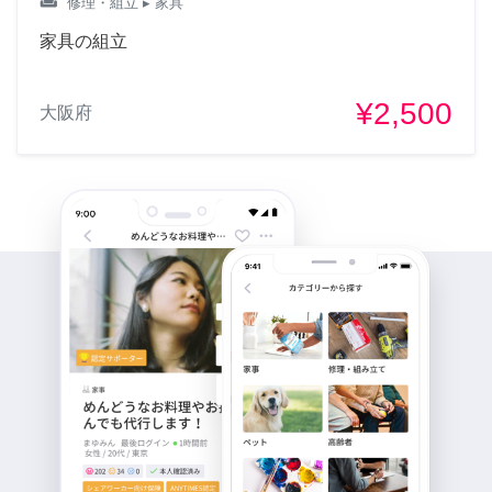
weekend
修理・組立
▸ 家具
家具の組立
¥2,500
大阪府