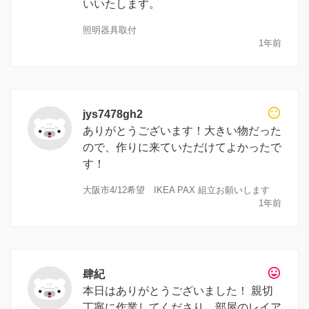
いいたします。
照明器具取付
1年前
sentiment_neutral
jys7478gh2
ありがとうございます！大きい物だった
ので、作りに来ていただけてよかったで
す！
大阪市4/12希望 IKEA PAX 組立お願いします
1年前
tag_faces
肆紀
本日はありがとうございました！ 親切
丁寧に作業してくださり、部屋のレイア