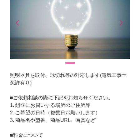
arrow_back_ios
arrow_forward_ios
Previous
Next
照明器具を取付、球切れ等の対応します(電気工事士
免許有り)
■ご依頼相談の際に下記をお知らせください。
1. 組立にお伺いする場所のご住所等
2. ご希望の日時（複数日お願いします）
3. 商品名や型番、商品URL、写真など
■料金について