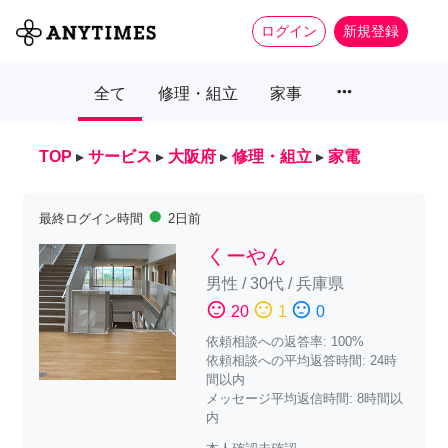
ログイン
新規登録
more_horiz
全て
修理・組立
家事
TOP
▸
サービス
▸
大阪府
▸
修理・組立
▸
家電
fiber_manual_record
最終ログイン時間
2日前
くーやん
男性
/
30代
/
兵庫県
sentiment_satisfied
sentiment_neutral
sentiment_dissatisfied
20
1
0
依頼相談への返答率: 100%
依頼相談への平均返答時間: 24時
間以内
メッセージ平均返信時間: 8時間以
内