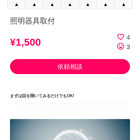
▲
▲
▲
▲
▲
▲
▲
照明器具取付
favorite_border
4
¥1,500
tag_faces
3
依頼相談
まずは話を聞いてみるだけでもOK!