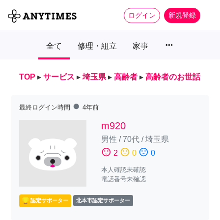
ログイン
新規登録
more_horiz
全て
修理・組立
家事
TOP
▸
サービス
▸
埼玉県
▸
高齢者
▸
高齢者のお世話
fiber_manual_record
最終ログイン時間
4年前
m920
男性
/
70代
/
埼玉県
sentiment_satisfied
sentiment_neutral
sentiment_dissatisfied
2
0
0
本人確認未確認
電話番号未確認
認定サポーター
北本市認定サポーター