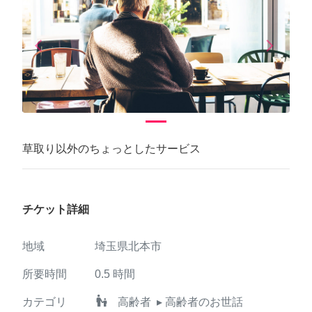
arrow_back_ios
arrow_forward_ios
Previous
Next
草取り以外のちょっとしたサービス
チケット詳細
地域
埼玉県北本市
所要時間
0.5
時間
escalator_warning
カテゴリ
高齢者
▸ 高齢者のお世話