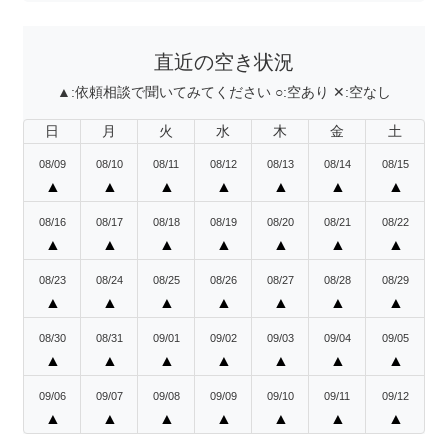
直近の空き状況
▲:
依頼相談で聞いてみてください
○:
空あり
✕:
空なし
日
月
火
水
木
金
土
08/09
08/10
08/11
08/12
08/13
08/14
08/15
▲
▲
▲
▲
▲
▲
▲
08/16
08/17
08/18
08/19
08/20
08/21
08/22
▲
▲
▲
▲
▲
▲
▲
08/23
08/24
08/25
08/26
08/27
08/28
08/29
▲
▲
▲
▲
▲
▲
▲
08/30
08/31
09/01
09/02
09/03
09/04
09/05
▲
▲
▲
▲
▲
▲
▲
09/06
09/07
09/08
09/09
09/10
09/11
09/12
▲
▲
▲
▲
▲
▲
▲