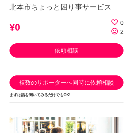
北本市ちょっと困り事サービス
favorite_border
0
¥0
tag_faces
2
依頼相談
複数のサポーターへ同時に依頼相談
まずは話を聞いてみるだけでもOK!