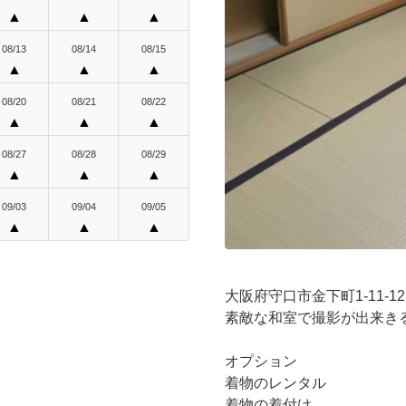
▲
▲
▲
08/13
08/14
08/15
▲
▲
▲
08/20
08/21
08/22
▲
▲
▲
08/27
08/28
08/29
▲
▲
▲
09/03
09/04
09/05
▲
▲
▲
大阪府守口市金下町1-11-12
素敵な和室で撮影が出来き
オプション
着物のレンタル
着物の着付け