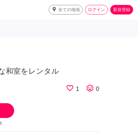
place
全ての地域
ログイン
新規登録
な和室をレンタル
favorite_border
tag_faces
1
0
!