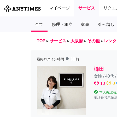
マイページ
サービス
リクエ
全て
修理・組立
家事
引っ越し
TOP
▸
サービス
▸
大阪府
▸
その他
▸
レンタ
fiber_manual_record
最終ログイン時間
3日前
櫛田
女性
/
40代
sentiment_satisfied
sentiment_neutral
sent
10
0
check_circle
本人確認済
電話番号未確