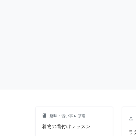
class
趣味・習い事
▸ 茶道
checkroom
着物の着付けレッスン
ラ