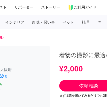
スト
サポーター
ストーリー
ご利用ガイド
more_horiz
インテリア
趣味・習い事
ペット
料理
ル
着物の撮影に最適
¥2,000
/
大阪府
iment_dissatisfied
0
み
依頼相談
認
まずは話を聞いてみるだけでもOK