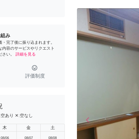
り組み
価・完了後に振り込まれます。
な内容のサービスやリクエスト
ださい。
詳細を見る
tag_faces
評価制度
況
:
空あり
✕:
空なし
arrow_back_ios
Previous
木
金
土
08/06
08/07
08/08