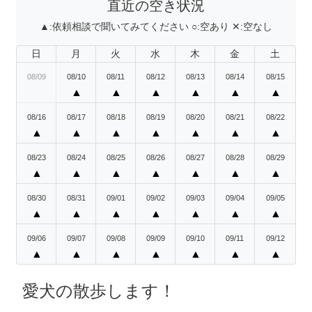
直近の空き状況
▲:
依頼相談で聞いてみてください
○:
空あり
✕:
空なし
日
月
火
水
木
金
土
08/09
08/10
08/11
08/12
08/13
08/14
08/15
▲
▲
▲
▲
▲
▲
08/16
08/17
08/18
08/19
08/20
08/21
08/22
▲
▲
▲
▲
▲
▲
▲
08/23
08/24
08/25
08/26
08/27
08/28
08/29
▲
▲
▲
▲
▲
▲
▲
08/30
08/31
09/01
09/02
09/03
09/04
09/05
▲
▲
▲
▲
▲
▲
▲
09/06
09/07
09/08
09/09
09/10
09/11
09/12
▲
▲
▲
▲
▲
▲
▲
愛犬の散歩します！