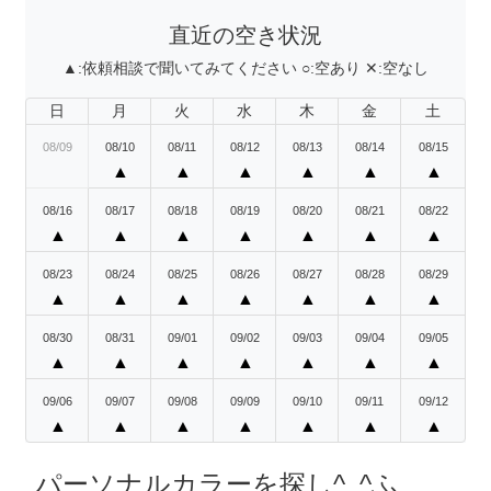
直近の空き状況
▲:
依頼相談で聞いてみてください
○:
空あり
✕:
空なし
日
月
火
水
木
金
土
08/09
08/10
08/11
08/12
08/13
08/14
08/15
▲
▲
▲
▲
▲
▲
08/16
08/17
08/18
08/19
08/20
08/21
08/22
▲
▲
▲
▲
▲
▲
▲
08/23
08/24
08/25
08/26
08/27
08/28
08/29
▲
▲
▲
▲
▲
▲
▲
08/30
08/31
09/01
09/02
09/03
09/04
09/05
▲
▲
▲
▲
▲
▲
▲
09/06
09/07
09/08
09/09
09/10
09/11
09/12
▲
▲
▲
▲
▲
▲
▲
パーソナルカラーを探し^_^ふ