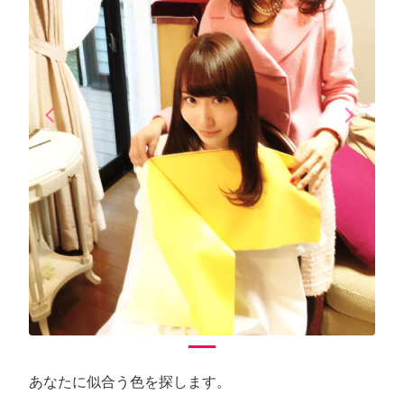
arrow_back_ios
arrow_forward_ios
Previous
Next
あなたに似合う色を探します。