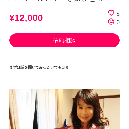
favorite_border
5
¥12,000
tag_faces
0
依頼相談
まずは話を聞いてみるだけでもOK!