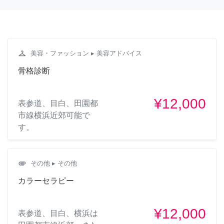
checkroom
美容・ファッション
▸ 美容アドバイス
骨格診断
¥12,000
表参道、目白、田園都
市線横浜近郊可能で
す。
attachment
その他
▸ その他
カラーセラピー
¥12,000
表参道、目白、横浜は