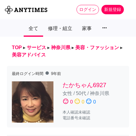
ログイン
新規登録
more_horiz
全て
修理・組立
家事
TOP
▸
サービス
▸
神奈川県
▸
美容・ファッション
▸
美容アドバイス
fiber_manual_record
最終ログイン時間
9年前
たかちゃん6927
女性
/
50代
/
神奈川県
sentiment_satisfied
sentiment_neutral
sentiment_dissatisfied
0
0
0
本人確認未確認
電話番号未確認