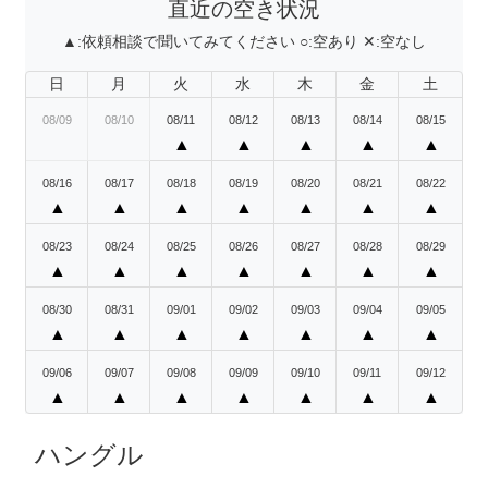
直近の空き状況
▲:
依頼相談で聞いてみてください
○:
空あり
✕:
空なし
日
月
火
水
木
金
土
08/09
08/10
08/11
08/12
08/13
08/14
08/15
▲
▲
▲
▲
▲
08/16
08/17
08/18
08/19
08/20
08/21
08/22
▲
▲
▲
▲
▲
▲
▲
08/23
08/24
08/25
08/26
08/27
08/28
08/29
▲
▲
▲
▲
▲
▲
▲
08/30
08/31
09/01
09/02
09/03
09/04
09/05
▲
▲
▲
▲
▲
▲
▲
09/06
09/07
09/08
09/09
09/10
09/11
09/12
▲
▲
▲
▲
▲
▲
▲
ハングル