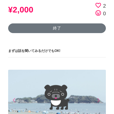
favorite_border
2
¥2,000
tag_faces
0
終了
まずは話を聞いてみるだけでもOK!
arrow_back_ios
arrow_forward_ios
Previous
Next