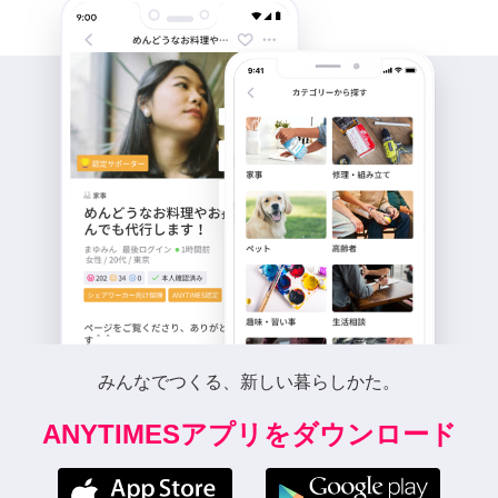
みんなでつくる、新しい暮らしかた。
ANYTIMESアプリをダウンロード