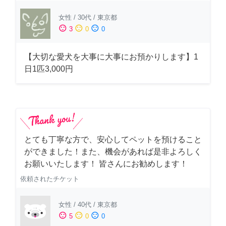
女性
/
30代
/
東京都
sentiment_satisfied
sentiment_neutral
sentiment_dissatisfied
3
0
0
【大切な愛犬を大事に大事にお預かりします】1
日1匹3,000円
とても丁寧な方で、安心してペットを預けること
ができました！また、機会があれば是非よろしく
お願いいたします！ 皆さんにお勧めします！
依頼されたチケット
女性
/
40代
/
東京都
sentiment_satisfied
sentiment_neutral
sentiment_dissatisfied
5
0
0