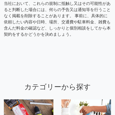
当社において、これらの規制に抵触し又はその可能性があ
ると判断した場合には、何らの予告又は通知等を行うこと
なく掲載を削除することがあります。 事前に、具体的に
依頼したい内容や日時、場所、交通費や駐車料金、雑費も
含んだ料金の確認など、しっかりと個別相談をしてから本
契約をするかどうかを決めましょう。
カテゴリーから探す