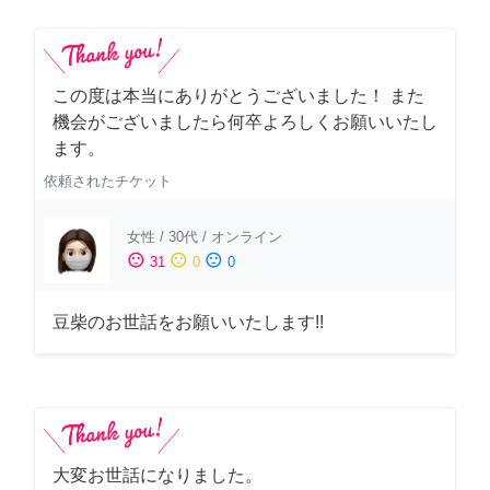
この度は本当にありがとうございました！ また
機会がございましたら何卒よろしくお願いいたし
ます。
依頼されたチケット
女性
/
30代
/
オンライン
sentiment_satisfied
sentiment_neutral
sentiment_dissatisfied
31
0
0
豆柴のお世話をお願いいたします!!
大変お世話になりました。