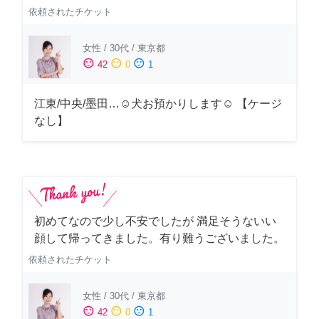
依頼されたチケット
女性
/
30代
/
東京都
sentiment_satisfied
sentiment_neutral
sentiment_dissatisfied
42
0
1
江東/中央/墨田…☺︎犬お預かりします☺︎ 【ケージ
なし】
初めてなので少し不安でしたが 満足そうないい
顔して帰ってきました。有り難うございました。
依頼されたチケット
女性
/
30代
/
東京都
sentiment_satisfied
sentiment_neutral
sentiment_dissatisfied
42
0
1