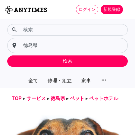
ログイン
新規登録
search
place
検索
more_horiz
全て
修理・組立
家事
TOP
▸
サービス
▸
徳島県
▸
ペット
▸
ペットホテル