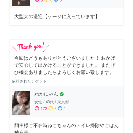
5
0
0
大型犬の送迎【ケージに入っています】
今回はどうもありがとうございました！ おかげ
で安心して出かけることができました。 またぜ
ひ機会ありましたらよろしくお願い致します。
依頼されたチケット
わかにゃん
check_circle
女性
/
40代
/
東京都
sentiment_satisfied
sentiment_neutral
sentiment_dissatisfied
172
5
1
飼主様ご不在時ねこちゃんのトイレ掃除やごはん
補充等