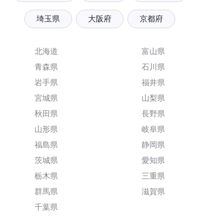
埼玉県
大阪府
京都府
北海道
富山県
青森県
石川県
岩手県
福井県
宮城県
山梨県
秋田県
長野県
山形県
岐阜県
福島県
静岡県
茨城県
愛知県
栃木県
三重県
群馬県
滋賀県
千葉県