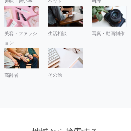
趣味・習い事
ペット
料理
美容・ファッシ
生活相談
写真・動画制作
ョン
その他
高齢者