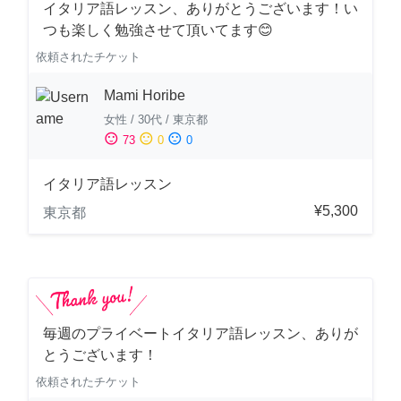
イタリア語レッスン、ありがとうございます！い
つも楽しく勉強させて頂いてます😊
依頼されたチケット
Mami Horibe
女性
/
30代
/
東京都
sentiment_satisfied
sentiment_neutral
sentiment_dissatisfied
73
0
0
イタリア語レッスン
¥5,300
東京都
毎週のプライベートイタリア語レッスン、ありが
とうございます！
依頼されたチケット