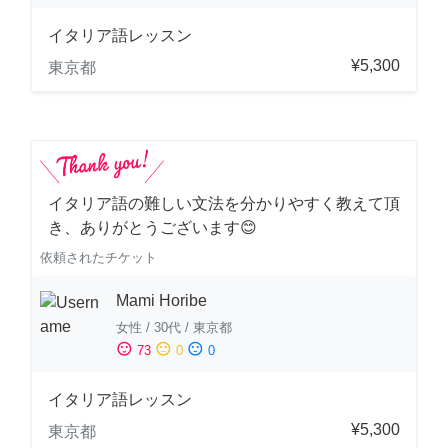
イタリア語レッスン
¥5,300
東京都
イタリア語の難しい文法を分かりやすく教えて頂
き、ありがとうございます😊
依頼されたチケット
Mami Horibe
女性
/
30代
/
東京都
sentiment_satisfied
sentiment_neutral
sentiment_dissatisfied
73
0
0
イタリア語レッスン
¥5,300
東京都