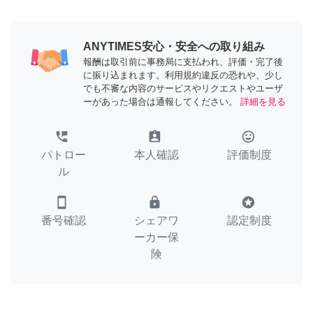
ANYTIMES安心・安全への取り組み
報酬は取引前に事務局に支払われ、評価・完了後
に振り込まれます。利用規約違反の恐れや、少し
でも不審な内容のサービスやリクエストやユーザ
ーがあった場合は通報してください。
詳細を見る
perm_phone_msg
assignment_ind
tag_faces
パトロー
本人確認
評価制度
ル
smartphone
lock
stars
番号確認
シェアワ
認定制度
ーカー保
険