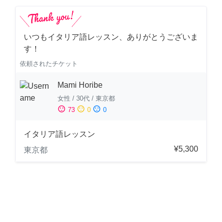
いつもイタリア語レッスン、ありがとうございま
す！
依頼されたチケット
Mami Horibe
女性
/
30代
/
東京都
sentiment_satisfied
sentiment_neutral
sentiment_dissatisfied
73
0
0
イタリア語レッスン
¥5,300
東京都