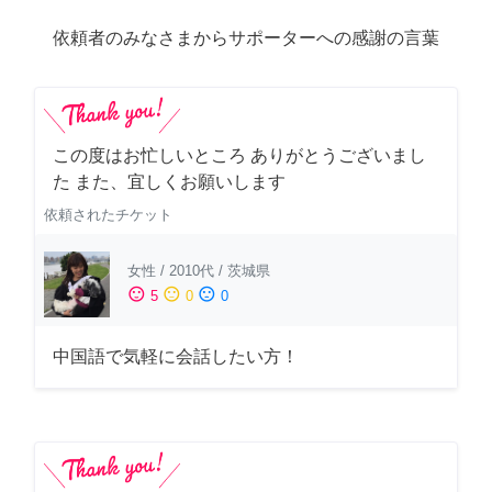
依頼者のみなさまからサポーターへの感謝の言葉
この度はお忙しいところ ありがとうございまし
た また、宜しくお願いします
依頼されたチケット
女性
/
2010代
/
茨城県
sentiment_satisfied
sentiment_neutral
sentiment_dissatisfied
5
0
0
中国語で気軽に会話したい方！