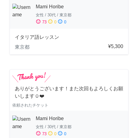
Mami Horibe
女性
/
30代
/
東京都
sentiment_satisfied
sentiment_neutral
sentiment_dissatisfied
73
0
0
イタリア語レッスン
¥5,300
東京都
ありがとうございます！また次回もよろしくお願
いします☺️❤️
依頼されたチケット
Mami Horibe
女性
/
30代
/
東京都
sentiment_satisfied
sentiment_neutral
sentiment_dissatisfied
73
0
0