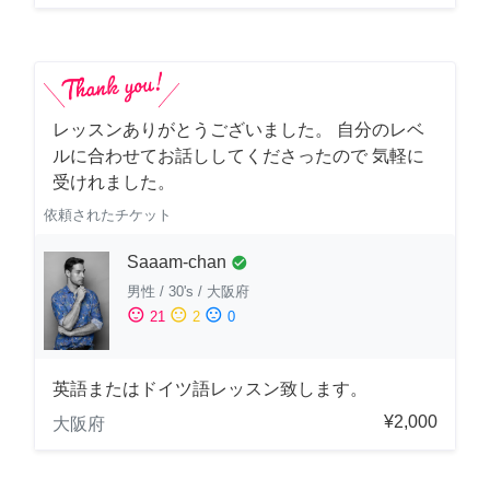
レッスンありがとうございました。 自分のレベ
ルに合わせてお話ししてくださったので 気軽に
受けれました。
依頼されたチケット
Saaam-chan
check_circle
男性
/
30's
/
大阪府
sentiment_satisfied
sentiment_neutral
sentiment_dissatisfied
21
2
0
英語またはドイツ語レッスン致します。
¥2,000
大阪府