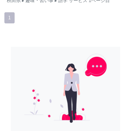
秋田県
▸ 趣味・習い事
▸ 語学
サービス
1ページ目
1