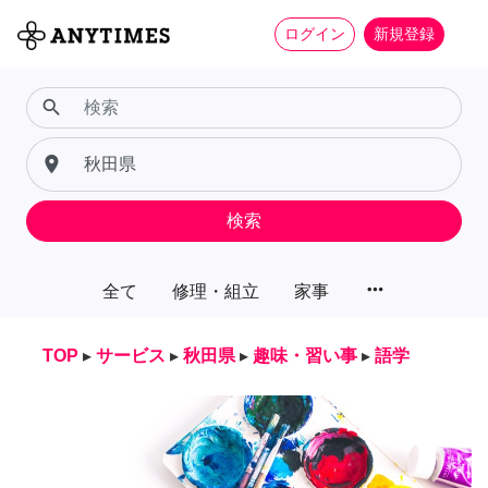
ログイン
新規登録
search
place
検索
more_horiz
全て
修理・組立
家事
TOP
▸
サービス
▸
秋田県
▸
趣味・習い事
▸
語学