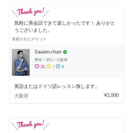
気軽に英会話できて楽しかったです！ ありがと
うございました。
依頼されたチケット
Saaam-chan
check_circle
男性
/
30's
/
大阪府
sentiment_satisfied
sentiment_neutral
sentiment_dissatisfied
21
2
0
英語またはドイツ語レッスン致します。
¥2,000
大阪府