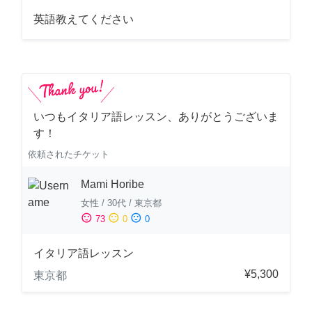
英語教えてください
いつもイタリア語レッスン、ありがとうございま
す！
依頼されたチケット
Mami Horibe
女性
/
30代
/
東京都
sentiment_satisfied
sentiment_neutral
sentiment_dissatisfied
73
0
0
イタリア語レッスン
¥5,300
東京都