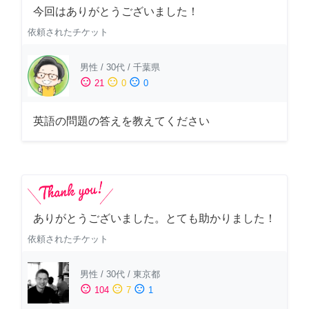
今回はありがとうございました！
依頼されたチケット
男性
/
30代
/
千葉県
sentiment_satisfied
sentiment_neutral
sentiment_dissatisfied
21
0
0
英語の問題の答えを教えてください
ありがとうございました。とても助かりました！
依頼されたチケット
男性
/
30代
/
東京都
sentiment_satisfied
sentiment_neutral
sentiment_dissatisfied
104
7
1