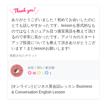
ありがとうございました！初めてお会いしたのに
とても話しやすかったです。lessonも形式的なも
のではなくカジュアル且つ適宜英語を教えて頂け
るので非常に良かったです。アメリカのスタート
アップ投資についても教えて頂きありがとうござ
います！またlessonお願いします!
依頼されたチケット
女性
/
30's
/
東京都
sentiment_satisfied
sentiment_neutral
sentiment_dissatisfied
86
2
1
[オンライン] ビジネス英会話レッスン Business
& Conversation English Lesson