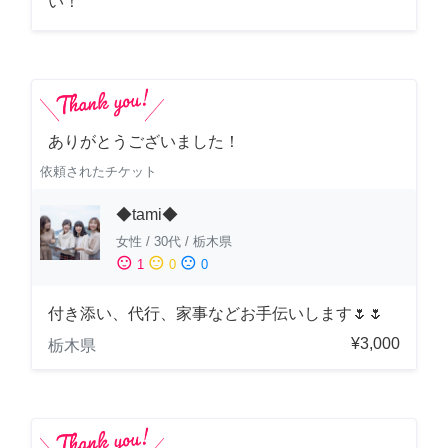
い！
ありがとうございました！
依頼されたチケット
◆tami◆
女性
/
30代
/
栃木県
sentiment_satisfied
sentiment_neutral
sentiment_dissatisfied
1
0
0
付き添い、代行、家事などお手伝いします🌷🌷
¥3,000
栃木県