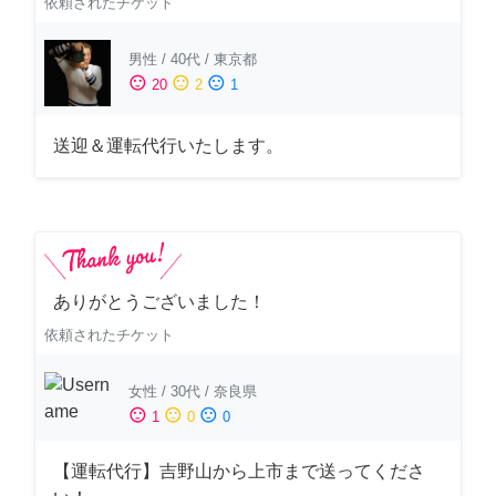
依頼されたチケット
男性
/
40代
/
東京都
sentiment_satisfied
sentiment_neutral
sentiment_dissatisfied
20
2
1
送迎＆運転代行いたします。
ありがとうございました！
依頼されたチケット
女性
/
30代
/
奈良県
sentiment_satisfied
sentiment_neutral
sentiment_dissatisfied
1
0
0
【運転代行】吉野山から上市まで送ってくださ