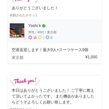
ありがとうございました！
依頼されたチケット
Yoshi k
check_circle
男性
/
40代
/
東京都
sentiment_satisfied
sentiment_neutral
sentiment_dissatisfied
15
0
0
空港送迎します！最大9人+スーツケース9個
¥1,000
東京都
本日はありがとうございました！ ご丁寧に教え
て頂いてよかったです。 また機会がありました
らどうぞよろしくお願い致します。