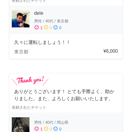
依頼されたチケット
dele
男性
/
40代
/
東京都
sentiment_satisfied
sentiment_neutral
sentiment_dissatisfied
1
0
0
久々に運転しましょう！！
¥6,000
東京都
ありがとうございます！ とても手際よく、助か
りました。また、よろしくお願いいたします。
依頼されたチケット
男性
/
40代
/
岡山県
sentiment_satisfied
sentiment_neutral
sentiment_dissatisfied
1
0
0