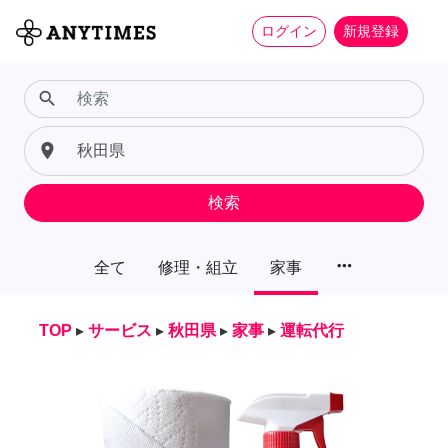
ログイン
新規登録
search
place
検索
more_horiz
全て
修理・組立
家事
TOP
▸
サービス
▸
秋田県
▸
家事
▸
運転代行