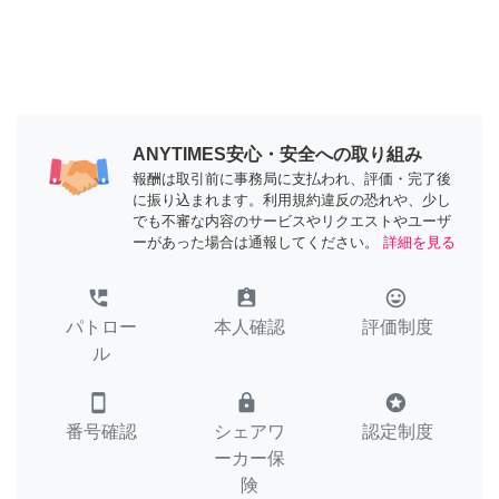
ANYTIMES安心・安全への取り組み
報酬は取引前に事務局に支払われ、評価・完了後
に振り込まれます。利用規約違反の恐れや、少し
でも不審な内容のサービスやリクエストやユーザ
ーがあった場合は通報してください。
詳細を見る
perm_phone_msg
assignment_ind
tag_faces
パトロー
本人確認
評価制度
ル
smartphone
lock
stars
番号確認
シェアワ
認定制度
ーカー保
険