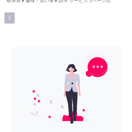
岐阜県
▸ 趣味・習い事
▸ 語学
サービス
1ページ目
1