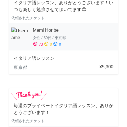
イタリア語レッスン、ありがとうございます！い
つも楽しく勉強させて頂いてます😊
依頼されたチケット
Mami Horibe
女性
/
30代
/
東京都
sentiment_satisfied
sentiment_neutral
sentiment_dissatisfied
73
0
0
イタリア語レッスン
¥5,300
東京都
毎週のプライベートイタリア語レッスン、ありが
とうございます！
依頼されたチケット