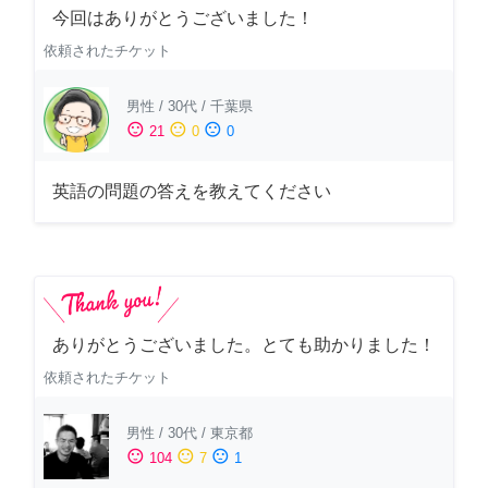
今回はありがとうございました！
依頼されたチケット
男性
/
30代
/
千葉県
sentiment_satisfied
sentiment_neutral
sentiment_dissatisfied
21
0
0
英語の問題の答えを教えてください
ありがとうございました。とても助かりました！
依頼されたチケット
男性
/
30代
/
東京都
sentiment_satisfied
sentiment_neutral
sentiment_dissatisfied
104
7
1