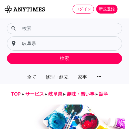
ログイン
新規登録
search
place
検索
more_horiz
全て
修理・組立
家事
TOP
▸
サービス
▸
岐阜県
▸
趣味・習い事
▸
語学