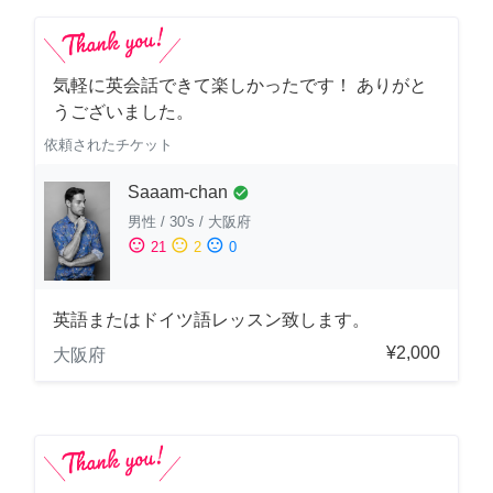
気軽に英会話できて楽しかったです！ ありがと
うございました。
依頼されたチケット
Saaam-chan
check_circle
男性
/
30's
/
大阪府
sentiment_satisfied
sentiment_neutral
sentiment_dissatisfied
21
2
0
英語またはドイツ語レッスン致します。
¥2,000
大阪府