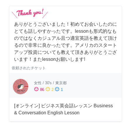
ありがとうございました！初めてお会いしたのに
とても話しやすかったです。lessonも形式的なも
のではなくカジュアル且つ適宜英語を教えて頂け
るので非常に良かったです。アメリカのスタート
アップ投資についても教えて頂きありがとうござ
います！またlessonお願いします!
依頼されたチケット
女性
/
30's
/
東京都
sentiment_satisfied
sentiment_neutral
sentiment_dissatisfied
86
2
1
[オンライン] ビジネス英会話レッスン Business
& Conversation English Lesson