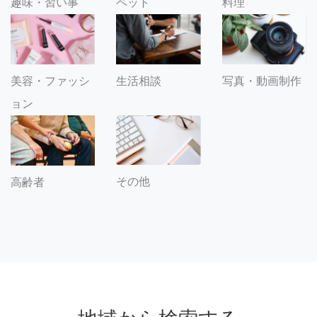
趣味・習い事
ペット
料理
美容・ファッシ
生活相談
写真・動画制作
ョン
その他
高齢者