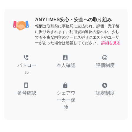
ANYTIMES安心・安全への取り組み
報酬は取引前に事務局に支払われ、評価・完了後
に振り込まれます。利用規約違反の恐れや、少し
でも不審な内容のサービスやリクエストやユーザ
ーがあった場合は通報してください。
詳細を見る
perm_phone_msg
assignment_ind
tag_faces
パトロー
本人確認
評価制度
ル
smartphone
lock
stars
番号確認
シェアワ
認定制度
ーカー保
険