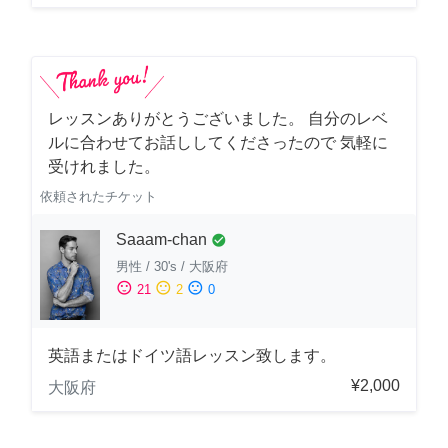
レッスンありがとうございました。 自分のレベ
ルに合わせてお話ししてくださったので 気軽に
受けれました。
依頼されたチケット
Saaam-chan
check_circle
男性
/
30's
/
大阪府
sentiment_satisfied
sentiment_neutral
sentiment_dissatisfied
21
2
0
英語またはドイツ語レッスン致します。
¥2,000
大阪府