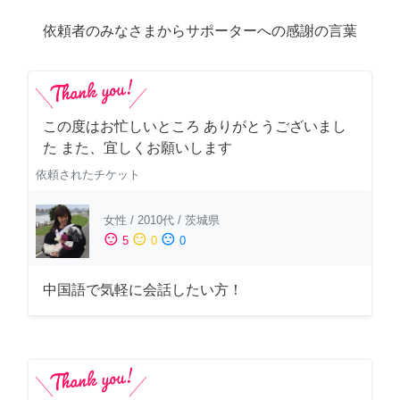
依頼者のみなさまからサポーターへの感謝の言葉
この度はお忙しいところ ありがとうございまし
た また、宜しくお願いします
依頼されたチケット
女性
/
2010代
/
茨城県
sentiment_satisfied
sentiment_neutral
sentiment_dissatisfied
5
0
0
中国語で気軽に会話したい方！