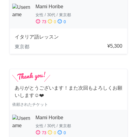
Mami Horibe
女性
/
30代
/
東京都
sentiment_satisfied
sentiment_neutral
sentiment_dissatisfied
73
0
0
イタリア語レッスン
¥5,300
東京都
ありがとうございます！また次回もよろしくお願
いします☺️❤️
依頼されたチケット
Mami Horibe
女性
/
30代
/
東京都
sentiment_satisfied
sentiment_neutral
sentiment_dissatisfied
73
0
0