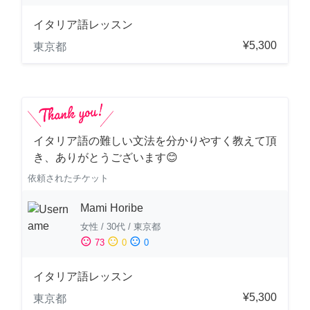
イタリア語レッスン
¥5,300
東京都
イタリア語の難しい文法を分かりやすく教えて頂
き、ありがとうございます😊
依頼されたチケット
Mami Horibe
女性
/
30代
/
東京都
sentiment_satisfied
sentiment_neutral
sentiment_dissatisfied
73
0
0
イタリア語レッスン
¥5,300
東京都