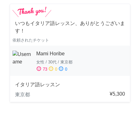
いつもイタリア語レッスン、ありがとうございま
す！
依頼されたチケット
Mami Horibe
女性
/
30代
/
東京都
sentiment_satisfied
sentiment_neutral
sentiment_dissatisfied
73
0
0
イタリア語レッスン
¥5,300
東京都