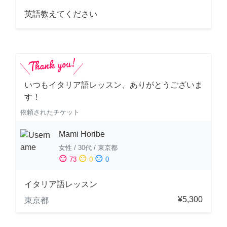
英語教えてください
いつもイタリア語レッスン、ありがとうございま
す！
依頼されたチケット
Mami Horibe
女性
/
30代
/
東京都
sentiment_satisfied
sentiment_neutral
sentiment_dissatisfied
73
0
0
イタリア語レッスン
¥5,300
東京都