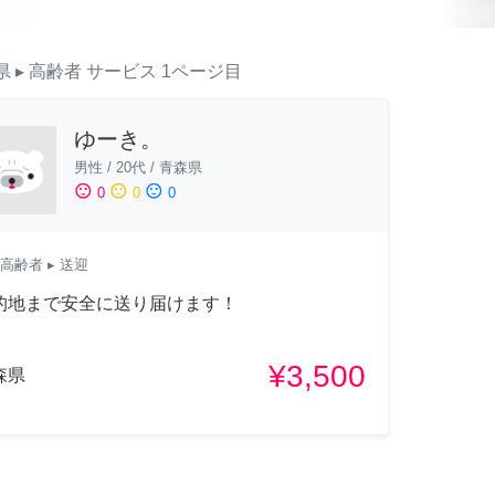
県
▸ 高齢者
サービス
1ページ目
ゆーき。
男性
/
20代
/
青森県
sentiment_satisfied
sentiment_neutral
sentiment_dissatisfied
0
0
0
高齢者
▸ 送迎
的地まで安全に送り届けます！
¥3,500
森県