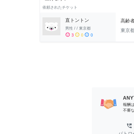
依頼されたチケット
直トントン
高齢
男性
/
/
東京都
東京
sentiment_satisfied
sentiment_neutral
sentiment_dissatisfied
3
0
0
AN
報酬
不審
perm_phone_msg
パトロ