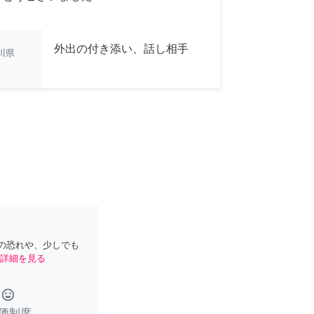
外出の付き添い、話し相手
川県
の恐れや、少しでも
詳細を見る
tag_faces
価制度