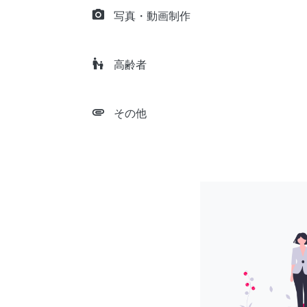
camera_alt
写真・動画制作
escalator_warning
高齢者
attachment
その他