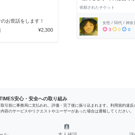
依頼されたチケット
者のお世話をします！
女性
/
50代
/
神奈
sentiment_satisfied
sentiment_neutral
sentiment_dissatisfied
¥2,300
3
0
0
都
YTIMES安心・安全への取り組み
は取引前に事務局に支払われ、評価・完了後に振り込まれます。利用規約違反
な内容のサービスやリクエストやユーザーがあった場合は通報してください。
assignment_ind
ール
本人確認
評