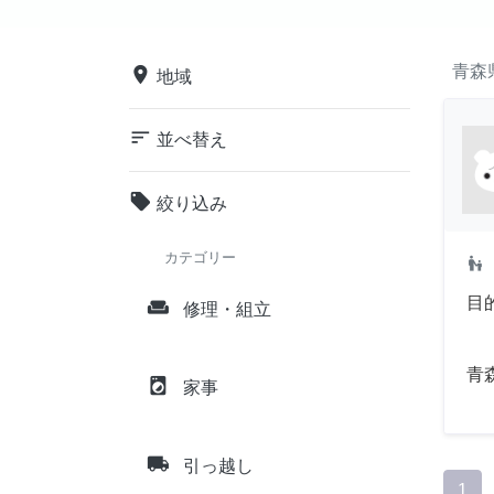
青森
place
地域
sort
並べ替え
local_offer
絞り込み
カテゴリー
escalator_warning
目
weekend
修理・組立
青
local_laundry_service
家事
local_shipping
引っ越し
1