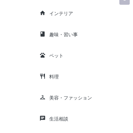
home
インテリア
class
趣味・習い事
pets
ペット
restaurant
料理
checkroom
美容・ファッション
chat
生活相談