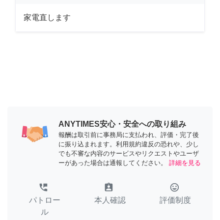
家電直します
ANYTIMES安心・安全への取り組み
報酬は取引前に事務局に支払われ、評価・完了後
に振り込まれます。利用規約違反の恐れや、少し
でも不審な内容のサービスやリクエストやユーザ
ーがあった場合は通報してください。
詳細を見る
perm_phone_msg
assignment_ind
tag_faces
パトロー
本人確認
評価制度
ル