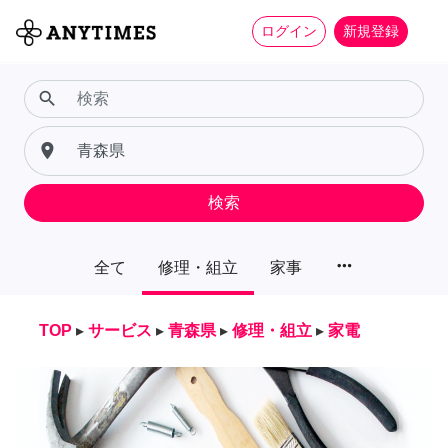
ログイン
新規登録
search
place
検索
more_horiz
全て
修理・組立
家事
TOP
▸
サービス
▸
青森県
▸
修理・組立
▸
家電