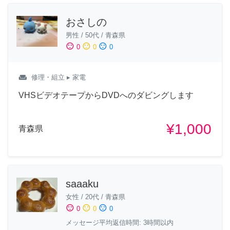
おさしの
男性
/
50代
/
青森県
sentiment_satisfied
sentiment_neutral
sentiment_dissatisfied
0
0
0
weekend
修理・組立
▸ 家電
VHSビデオテープからDVDへのダビングします
¥1,000
青森県
saaaku
女性
/
20代
/
青森県
sentiment_satisfied
sentiment_neutral
sentiment_dissatisfied
0
0
0
メッセージ平均返信時間: 3時間以内