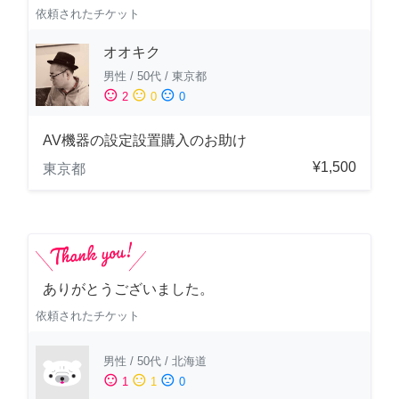
依頼されたチケット
オオキク
男性
/
50代
/
東京都
sentiment_satisfied
sentiment_neutral
sentiment_dissatisfied
2
0
0
AV機器の設定設置購入のお助け
¥1,500
東京都
ありがとうございました。
依頼されたチケット
男性
/
50代
/
北海道
sentiment_satisfied
sentiment_neutral
sentiment_dissatisfied
1
1
0