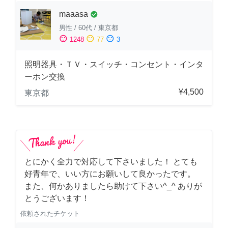
maaasa
check_circle
男性
/
60代
/
東京都
sentiment_satisfied
sentiment_neutral
sentiment_dissatisfied
1248
77
3
照明器具・ＴＶ・スイッチ・コンセント・インタ
ーホン交換
¥4,500
東京都
とにかく全力で対応して下さいました！ とても
好青年で、いい方にお願いして良かったです。
また、何かありましたら助けて下さい^_^ ありが
とうございます！
依頼されたチケット