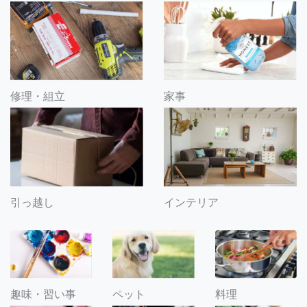
修理・組立
家事
引っ越し
インテリア
趣味・習い事
ペット
料理