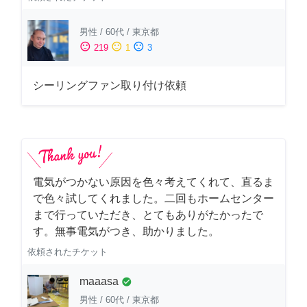
男性
/
60代
/
東京都
sentiment_satisfied
sentiment_neutral
sentiment_dissatisfied
219
1
3
シーリングファン取り付け依頼
電気がつかない原因を色々考えてくれて、直るま
で色々試してくれました。二回もホームセンター
まで行っていただき、とてもありがたかったで
す。無事電気がつき、助かりました。
依頼されたチケット
maaasa
check_circle
男性
/
60代
/
東京都