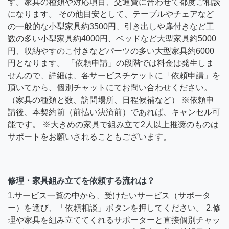
す。家具の種類や対応項目、交通費に合わせて都度ご相談
になります。 その他目安として、テーブルやチェアなど
の一般的な小型家具約3500円、引き出しや扉付きなど工
数の多い小型家具約4000円、ベッドなど大型家具約5000
円、収納やすのこ付きなどパーツの多い大型家具約6000
円となります。 「依頼申請」の段階では料金は発生しま
せんので、詳細は、各サービスチケットに「依頼申請」を
頂いてから、個別チャットにてお問い合わせください。
（家具の種類と数、訪問場所、日程候補など） ※依頼申
請後、本契約前（前払い決済前）であれば、キャンセル可
能です。 ※大きめの家具で組み立て2人以上推奨のものは
サポートをお願いされることもございます。
修理・家具組み立てを依頼する流れは？
1.サービス一覧の中から、受けたいサービス（サポータ
ー）を選び、「依頼相談」ボタンを押してください。 2.修
理や家具を組み立ててくれるサポーターと直接個別チャッ