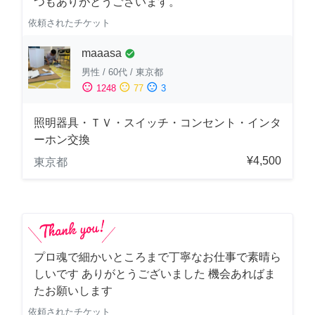
つもありがとうございます。
依頼されたチケット
maaasa
check_circle
男性
/
60代
/
東京都
sentiment_satisfied
sentiment_neutral
sentiment_dissatisfied
1248
77
3
照明器具・ＴＶ・スイッチ・コンセント・インタ
ーホン交換
¥4,500
東京都
プロ魂で細かいところまで丁寧なお仕事で素晴ら
しいです ありがとうございました 機会あればま
たお願いします
依頼されたチケット