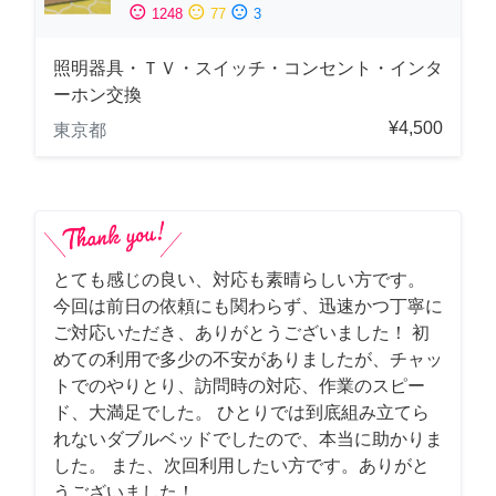
sentiment_satisfied
sentiment_neutral
sentiment_dissatisfied
1248
77
3
照明器具・ＴＶ・スイッチ・コンセント・インタ
ーホン交換
¥4,500
東京都
とても感じの良い、対応も素晴らしい方です。
今回は前日の依頼にも関わらず、迅速かつ丁寧に
ご対応いただき、ありがとうございました！ 初
めての利用で多少の不安がありましたが、チャッ
トでのやりとり、訪問時の対応、作業のスピー
ド、大満足でした。 ひとりでは到底組み立てら
れないダブルベッドでしたので、本当に助かりま
した。 また、次回利用したい方です。ありがと
うございました！