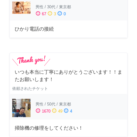
男性
/
30代
/
東京都
sentiment_satisfied
sentiment_neutral
sentiment_dissatisfied
67
3
0
ひかり電話の接続
いつも本当に丁寧にありがとうございます！！ま
たお願いします！
依頼されたチケット
男性
/
50代
/
東京都
sentiment_satisfied
sentiment_neutral
sentiment_dissatisfied
1670
49
4
掃除機の修理をしてください！