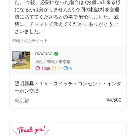
た。 今後、必要になった場合は (お願い出来る様
になるかは分かりませんが) 今回の相談料を交通
費にあててくださるとの事で 安心しました。 親
切に、チャットで教えてくださり ありがとうご
ざいました。
依頼されたチケット
maaasa
check_circle
男性
/
60代
/
東京都
sentiment_satisfied
sentiment_neutral
sentiment_dissatisfied
1248
77
3
照明器具・ＴＶ・スイッチ・コンセント・インタ
ーホン交換
¥4,500
東京都