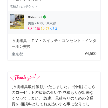
依頼されたチケット
maaasa
check_circle
男性
/
60代
/
東京都
sentiment_satisfied
sentiment_neutral
sentiment_dissatisfied
1248
77
3
照明器具・ＴＶ・スイッチ・コンセント・インタ
ーホン交換
¥4,500
東京都
[照明器具取付依頼]いたしました。 今回はこちら
のローゼットの状態のせいで 見積もりが出来な
くなってしまい、 急遽、見積もりのための交通
費を 相談料としてお支払いする事になりまし