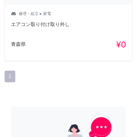
weekend
修理・組立
▸ 家電
エアコン取り付け取り外し
¥0
青森県
1