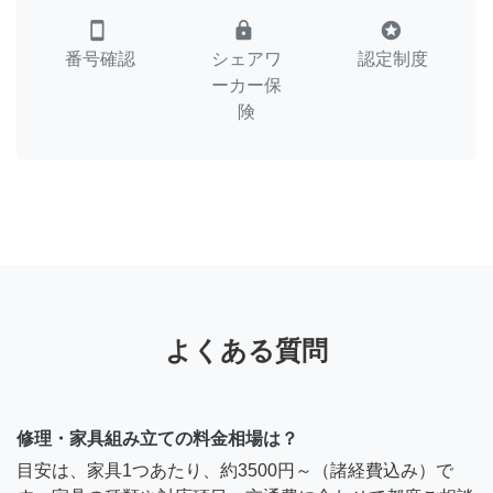
smartphone
lock
stars
番号確認
シェアワ
認定制度
ーカー保
険
よくある質問
修理・家具組み立ての料金相場は？
目安は、家具1つあたり、約3500円～（諸経費込み）で