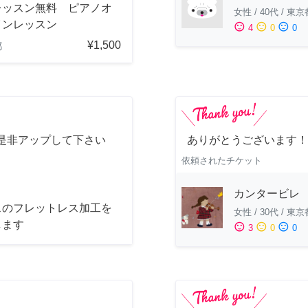
レッスン無料 ピアノオ
女性
/
40代
/
東京
インレッスン
sentiment_satisfied
sentiment_neutral
sentiment_dissatisfied
4
0
0
¥1,500
都
是非アップして下さい
ありがとうございます！
依頼されたチケット
カンタービレ
スのフレットレス加工を
女性
/
30代
/
東京
します
sentiment_satisfied
sentiment_neutral
sentiment_dissatisfied
3
0
0