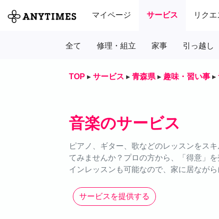
マイページ
サービス
リクエ
全て
修理・組立
家事
引っ越し
TOP
▸
サービス
▸
青森県
▸
趣味・習い事
▸
音楽のサービス
ピアノ、ギター、歌などのレッスンをスキル
てみませんか？プロの方から、「得意」を
インレッスンも可能なので、家に居ながら
サービスを提供する