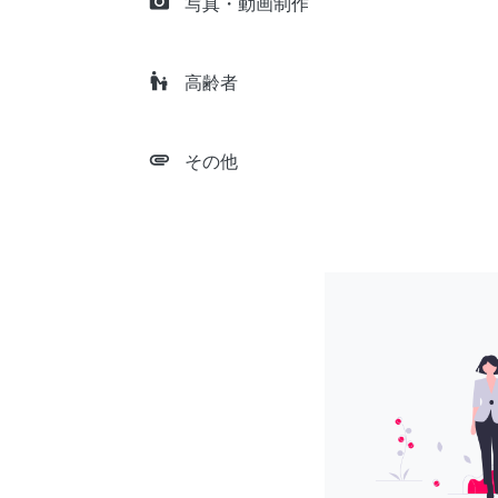
camera_alt
写真・動画制作
escalator_warning
高齢者
attachment
その他