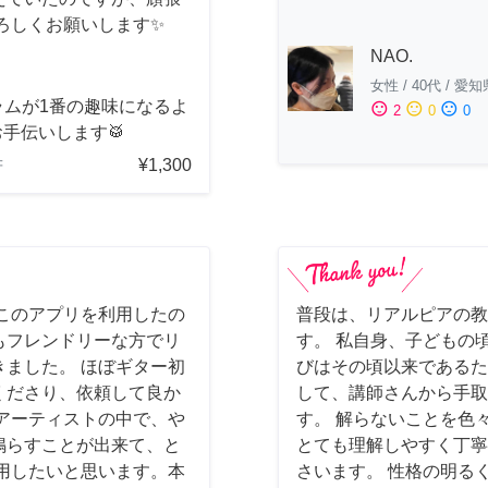
ろしくお願いします✨
NAO.
女性
/
40代
/
愛知
ラムが1番の趣味になるよ
sentiment_satisfied
sentiment_neutral
sentiment_dissatisfied
2
0
0
手伝いします🥁
¥1,300
府
このアプリを利用したの
普段は、リアルピアの教
もフレンドリーな方でリ
す。 私自身、子どもの
ました。 ほぼギター初
びはその頃以来であるた
くださり、依頼して良か
して、講師さんから手取
アーティストの中で、や
す。 解らないことを色
鳴らすことが出来て、と
とても理解しやすく丁寧
用したいと思います。本
さいます。 性格の明る