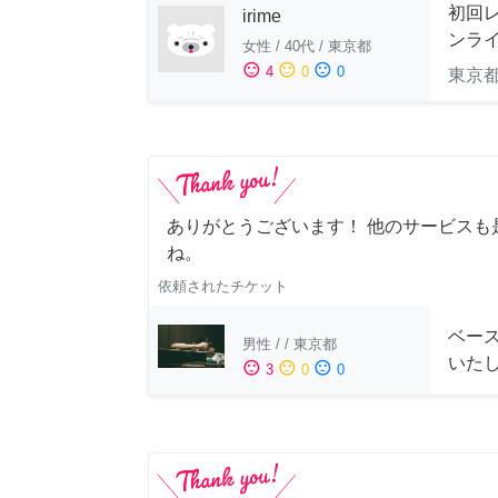
初回
irime
ンラ
女性
/
40代
/
東京都
sentiment_satisfied
sentiment_neutral
sentiment_dissatisfied
4
0
0
東京
ありがとうございます！ 他のサービスも
ね。
依頼されたチケット
ベー
男性
/
/
東京都
いた
sentiment_satisfied
sentiment_neutral
sentiment_dissatisfied
3
0
0