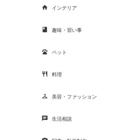
home
インテリア
class
趣味・習い事
pets
ペット
restaurant
料理
checkroom
美容・ファッション
chat
生活相談