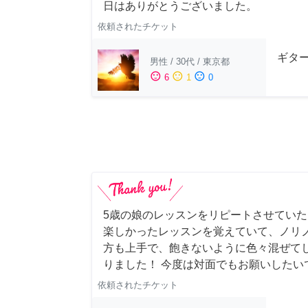
日はありがとうございました。
依頼されたチケット
ギター
男性
/
30代
/
東京都
sentiment_satisfied
sentiment_neutral
sentiment_dissatisfied
6
1
0
5歳の娘のレッスンをリピートさせていただき
楽しかったレッスンを覚えていて、ノリノ
方も上手で、飽きないように色々混ぜて
りました！ 今度は対面でもお願いしたい
依頼されたチケット