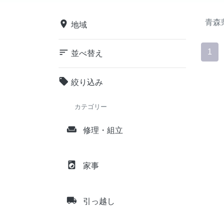
青森
place
地域
sort
1
並べ替え
local_offer
絞り込み
カテゴリー
weekend
修理・組立
local_laundry_service
家事
local_shipping
引っ越し