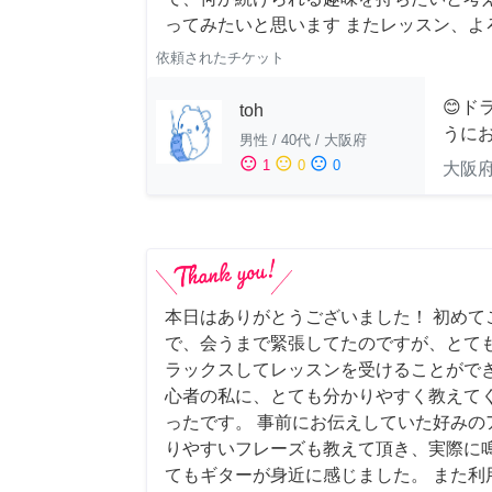
ってみたいと思います またレッスン、よ
依頼されたチケット
😊ド
toh
うにお
男性
/
40代
/
大阪府
sentiment_satisfied
sentiment_neutral
sentiment_dissatisfied
1
0
0
大阪
本日はありがとうございました！ 初めて
で、会うまで緊張してたのですが、とて
ラックスしてレッスンを受けることができ
心者の私に、とても分かりやすく教えて
ったです。 事前にお伝えしていた好みの
りやすいフレーズも教えて頂き、実際に
てもギターが身近に感じました。 また利