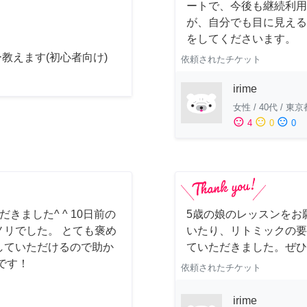
ートで、今後も継続利用
が、自分でも目に見える
をしてくださいます。
教えます(初心者向け)
依頼されたチケット
irime
女性
/
40代
/
東京
sentiment_satisfied
sentiment_neutral
sentiment_dissatisfied
4
0
0
ました^ ^ 10日前の
5歳の娘のレッスンをお
リでした。 とても褒め
いたり、リトミックの要
していただけるので助か
ていただきました。ぜひ
です！
依頼されたチケット
irime