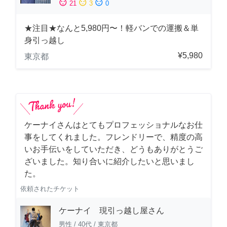
sentiment_satisfied
sentiment_neutral
sentiment_dissatisfied
21
3
0
★注目★なんと5,980円〜！軽バンでの運搬＆単
身引っ越し
¥5,980
東京都
ケーナイさんはとてもプロフェッショナルなお仕
事をしてくれました。フレンドリーで、精度の高
いお手伝いをしていただき、どうもありがとうご
ざいました。知り合いに紹介したいと思いまし
た。
依頼されたチケット
ケーナイ 現引っ越し屋さん
男性
/
40代
/
東京都