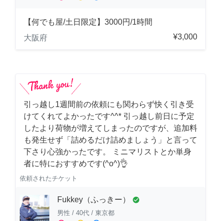
【何でも屋/土日限定】3000円/1時間
¥3,000
大阪府
引っ越し1週間前の依頼にも関わらず快く引き受
けてくれてよかったです^^* 引っ越し前日に予定
したより荷物が増えてしまったのですが、追加料
も発生せず「詰めるだけ詰めましょう」と言って
下さり心強かったです。 ミニマリストとか単身
者に特におすすめです(^o^)👌
依頼されたチケット
Fukkey（ふっきー）
check_circle
男性
/
40代
/
東京都