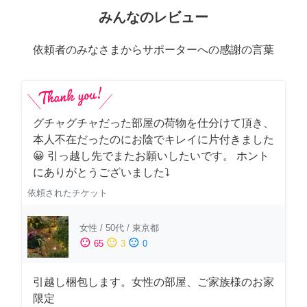
みんなのレビュー
依頼者のみなさまからサポーターへの感謝の言葉
グチャグチャだった部屋の荷物を仕分けて頂き、
本人不在だったのにお陰でキレイに片付きました
😀 引っ越し先でまたお願いしたいです。 ホント
にありがとうございました⤵
依頼されたチケット
女性
/
50代
/
東京都
sentiment_satisfied
sentiment_neutral
sentiment_dissatisfied
65
3
0
引越し梱包します。女性の部屋、ご家族様のお家
限定