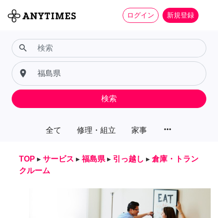
ログイン
新規登録
search
place
検索
more_horiz
全て
修理・組立
家事
TOP
▸
サービス
▸
福島県
▸
引っ越し
▸
倉庫・トラン
クルーム