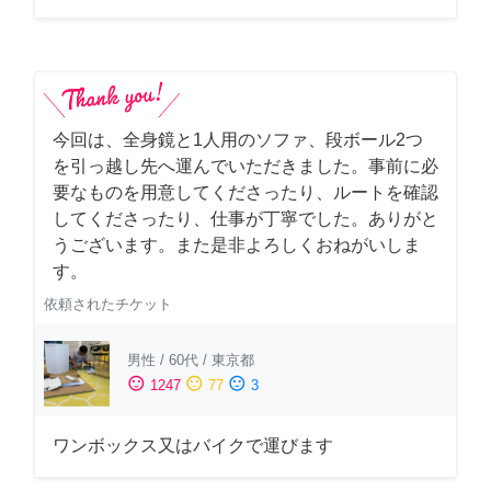
今回は、全身鏡と1人用のソファ、段ボール2つ
を引っ越し先へ運んでいただきました。事前に必
要なものを用意してくださったり、ルートを確認
してくださったり、仕事が丁寧でした。ありがと
うございます。また是非よろしくおねがいしま
す。
依頼されたチケット
男性
/
60代
/
東京都
sentiment_satisfied
sentiment_neutral
sentiment_dissatisfied
1247
77
3
ワンボックス又はバイクで運びます