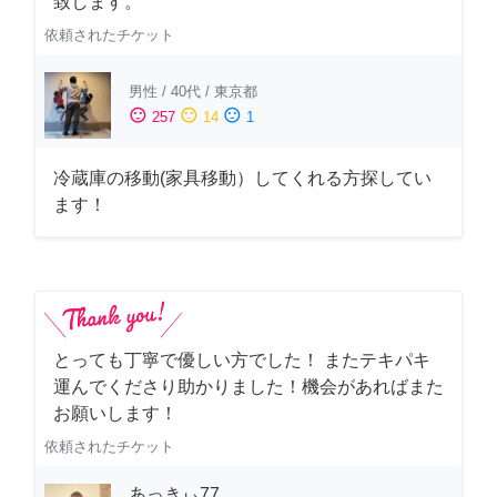
致します。
依頼されたチケット
男性
/
40代
/
東京都
sentiment_satisfied
sentiment_neutral
sentiment_dissatisfied
257
14
1
冷蔵庫の移動(家具移動）してくれる方探してい
ます！
とっても丁寧で優しい方でした！ またテキパキ
運んでくださり助かりました！機会があればまた
お願いします！
依頼されたチケット
あっきぃ77