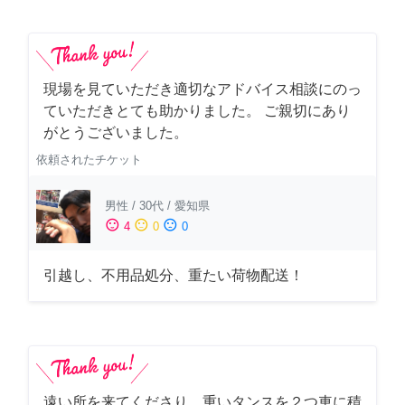
現場を見ていただき適切なアドバイス相談にのっ
ていただきとても助かりました。 ご親切にあり
がとうございました。
依頼されたチケット
男性
/
30代
/
愛知県
sentiment_satisfied
sentiment_neutral
sentiment_dissatisfied
4
0
0
引越し、不用品処分、重たい荷物配送！
遠い所を来てくださり、重いタンスを２つ車に積