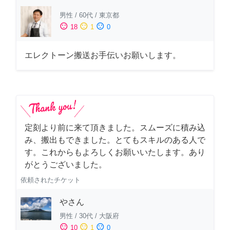
男性
/
60代
/
東京都
sentiment_satisfied
sentiment_neutral
sentiment_dissatisfied
18
1
0
エレクトーン搬送お手伝いお願いします。
定刻より前に来て頂きました。スムーズに積み込
み、搬出もできました。とてもスキルのある人で
す。これからもよろしくお願いいたします。あり
がとうございました。
依頼されたチケット
やさん
男性
/
30代
/
大阪府
sentiment_satisfied
sentiment_neutral
sentiment_dissatisfied
10
1
0