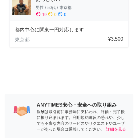
男性
/
50代
/
東京都
sentiment_satisfied
sentiment_neutral
sentiment_dissatisfied
19
0
0
都内中心に関東一円対応します
¥3,500
東京都
ANYTIMES安心・安全への取り組み
報酬は取引前に事務局に支払われ、評価・完了後
に振り込まれます。利用規約違反の恐れや、少し
でも不審な内容のサービスやリクエストやユーザ
ーがあった場合は通報してください。
詳細を見る