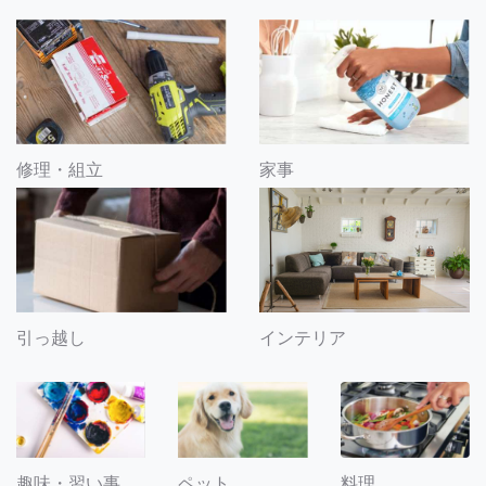
修理・組立
家事
引っ越し
インテリア
趣味・習い事
ペット
料理