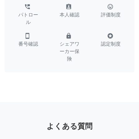
perm_phone_msg
assignment_ind
tag_faces
パトロー
本人確認
評価制度
ル
smartphone
lock
stars
番号確認
シェアワ
認定制度
ーカー保
険
よくある質問