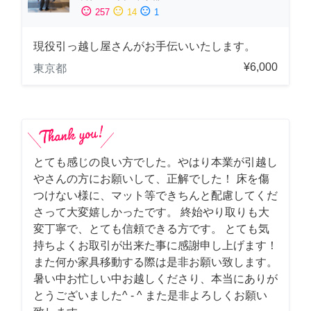
sentiment_satisfied
sentiment_neutral
sentiment_dissatisfied
257
14
1
現役引っ越し屋さんがお手伝いいたします。
¥6,000
東京都
とても感じの良い方でした。やはり本業が引越し
やさんの方にお願いして、正解でした！ 床を傷
つけない様に、マット等できちんと配慮してくだ
さって大変嬉しかったです。 終始やり取りも大
変丁寧で、とても信頼できる方です。 とても気
持ちよくお取引が出来た事に感謝申し上げます！
また何か家具移動する際は是非お願い致します。
暑い中お忙しい中お越しくださり、本当にありが
とうございました^ - ^ また是非よろしくお願い