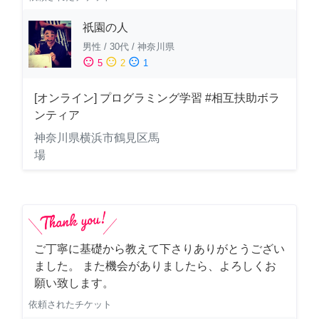
祇園の人
男性
/
30代
/
神奈川県
sentiment_satisfied
sentiment_neutral
sentiment_dissatisfied
5
2
1
[オンライン] プログラミング学習 #相互扶助ボラ
ンティア
神奈川県横浜市鶴見区馬
場
ご丁寧に基礎から教えて下さりありがとうござい
ました。 また機会がありましたら、よろしくお
願い致します。
依頼されたチケット