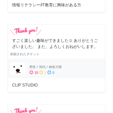
情報リテラシー/IT教育に興味がある方
すごく楽しい趣味ができました☺︎ ありがとうご
ざいました。 また、よろしくおねがいします。
依頼されたチケット
男性
/
30代
/
神奈川県
sentiment_satisfied
sentiment_neutral
sentiment_dissatisfied
15
1
0
CLIP STUDIO