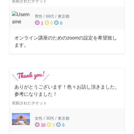
依頼されたチケット
男性
/
60代
/
東京都
sentiment_satisfied
sentiment_neutral
sentiment_dissatisfied
1
0
0
オンライン講座のためのzoomの設定を希望致し
ます。
ありがとうございます！色々お話し頂きました。
参考になりました！
依頼されたチケット
女性
/
30代
/
東京都
sentiment_satisfied
sentiment_neutral
sentiment_dissatisfied
10
0
0