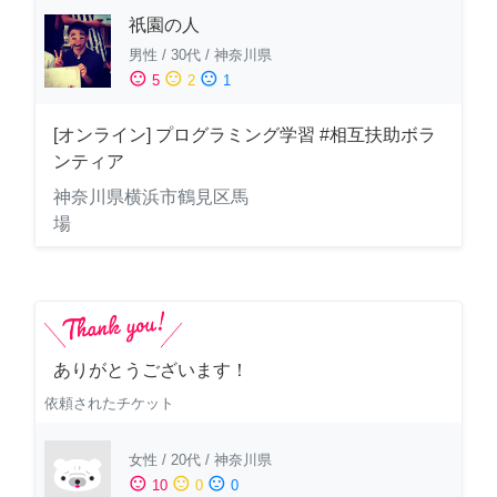
祇園の人
男性
/
30代
/
神奈川県
sentiment_satisfied
sentiment_neutral
sentiment_dissatisfied
5
2
1
[オンライン] プログラミング学習 #相互扶助ボラ
ンティア
神奈川県横浜市鶴見区馬
場
ありがとうございます！
依頼されたチケット
女性
/
20代
/
神奈川県
sentiment_satisfied
sentiment_neutral
sentiment_dissatisfied
10
0
0