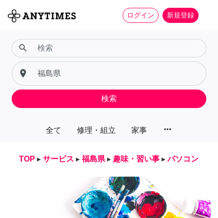
ログイン
新規登録
search
place
検索
more_horiz
全て
修理・組立
家事
TOP
▸
サービス
▸
福島県
▸
趣味・習い事
▸
パソコン