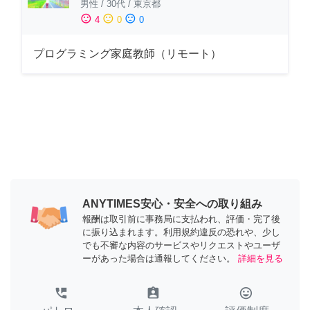
男性
/
30代
/
東京都
sentiment_satisfied
sentiment_neutral
sentiment_dissatisfied
4
0
0
プログラミング家庭教師（リモート）
ANYTIMES安心・安全への取り組み
報酬は取引前に事務局に支払われ、評価・完了後
に振り込まれます。利用規約違反の恐れや、少し
でも不審な内容のサービスやリクエストやユーザ
ーがあった場合は通報してください。
詳細を見る
perm_phone_msg
assignment_ind
tag_faces