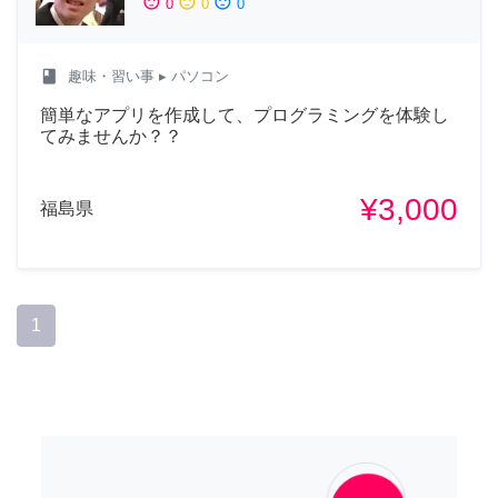
sentiment_satisfied
sentiment_neutral
sentiment_dissatisfied
0
0
0
class
趣味・習い事
▸ パソコン
簡単なアプリを作成して、プログラミングを体験し
てみませんか？？
¥3,000
福島県
1