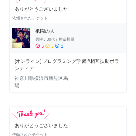
ありがとうございました
依頼されたチケット
祇園の人
男性
/
30代
/
神奈川県
sentiment_satisfied
sentiment_neutral
sentiment_dissatisfied
5
2
1
[オンライン] プログラミング学習 #相互扶助ボラ
ンティア
神奈川県横浜市鶴見区馬
場
ありがとうございました
依頼されたチケット