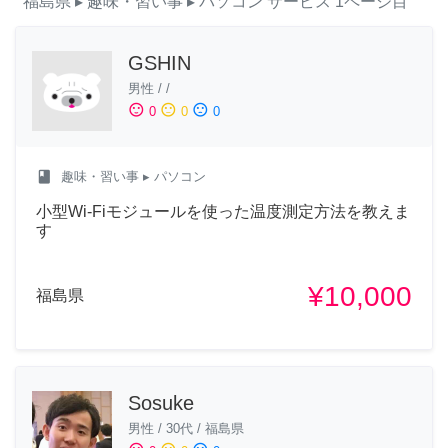
福島県
▸ 趣味・習い事
▸ パソコン
サービス
1ページ目
GSHIN
男性
/
/
sentiment_satisfied
sentiment_neutral
sentiment_dissatisfied
0
0
0
class
趣味・習い事
▸ パソコン
小型Wi-Fiモジュールを使った温度測定方法を教えま
す
¥10,000
福島県
Sosuke
男性
/
30代
/
福島県