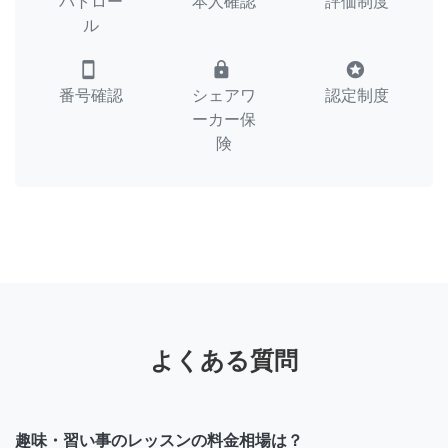
パトロー
本人確認
評価制度
ル
smartphone
lock
stars
番号確認
シェアワ
認定制度
ーカー保
険
よくある質問
趣味・習い事のレッスンの料金相場は？