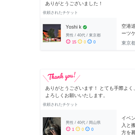
ありがとうございました！
依頼されたチケット
空港送
Yoshi k
check_circle
ーツケ
男性
/
40代
/
東京都
sentiment_satisfied
sentiment_neutral
sentiment_dissatisfied
15
0
0
東京
ありがとうございます！ とても手際よく
よろしくお願いいたします。
依頼されたチケット
イベン
男性
/
40代
/
岡山県
入と
sentiment_satisfied
sentiment_neutral
sentiment_dissatisfied
1
0
0
方を