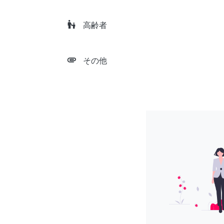
escalator_warning
高齢者
attachment
その他