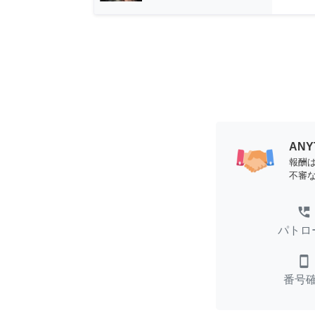
AN
報酬
不審
perm_phone_msg
パトロ
smartphone
番号