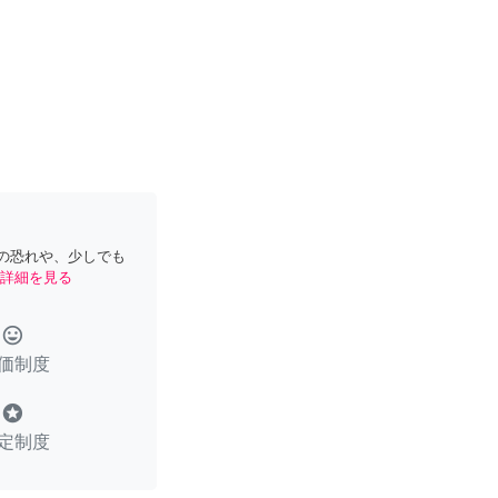
の恐れや、少しでも
詳細を見る
tag_faces
価制度
stars
定制度