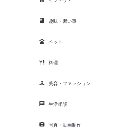
インテリア
class
趣味・習い事
pets
ペット
restaurant
料理
checkroom
美容・ファッション
chat
生活相談
camera_alt
写真・動画制作