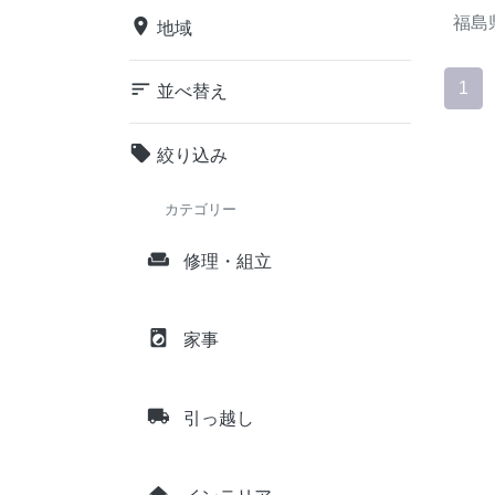
福島
place
地域
sort
1
並べ替え
local_offer
絞り込み
カテゴリー
weekend
修理・組立
local_laundry_service
家事
local_shipping
引っ越し
home