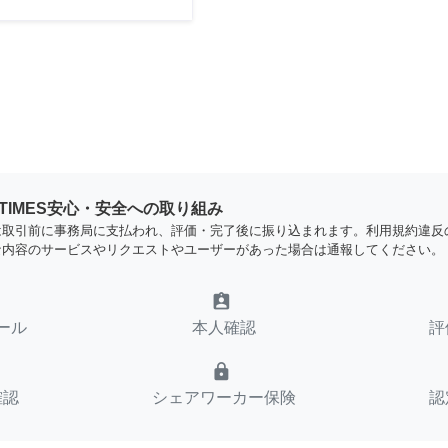
YTIMES安心・安全への取り組み
は取引前に事務局に支払われ、評価・完了後に振り込まれます。利用規約違反
な内容のサービスやリクエストやユーザーがあった場合は通報してください。
assignment_ind
ール
本人確認
評
lock
確認
シェアワーカー保険
認