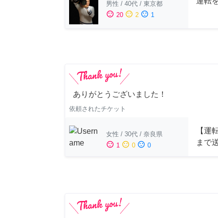
運転
男性
/
40代
/
東京都
sentiment_satisfied
sentiment_neutral
sentiment_dissatisfied
20
2
1
ありがとうございました！
依頼されたチケット
【運
女性
/
30代
/
奈良県
まで
sentiment_satisfied
sentiment_neutral
sentiment_dissatisfied
1
0
0