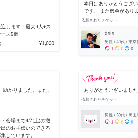
本日はありがとうござい
です。 また機会があり
依頼されたチケット
迎します！最大9人+ス
dele
ース9個
男性
/
40代
/
東京
¥1,000
都
sentiment_satisfied
sentiment_neutral
sentiment_dissatisfied
1
0
0
、助かりました。また、
ありがとうございました
依頼されたチケット
男性
/
50代
/
岡山
ト会場まで4/7(土)の搬
sentiment_satisfied
sentiment_neutral
sentiment_dissatisfied
1
0
0
搬出のお手伝いのできる
募集しています。