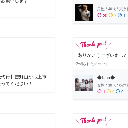
をお願いします
男性
/
40代
/
東京
sentiment_satisfied
sentiment_neutral
sentiment_dissatisfied
20
2
1
ありがとうございました
依頼されたチケット
転代行】吉野山から上市
◆tami◆
送ってください！
女性
/
30代
/
栃木
sentiment_satisfied
sentiment_neutral
sentiment_dissatisfied
1
0
0