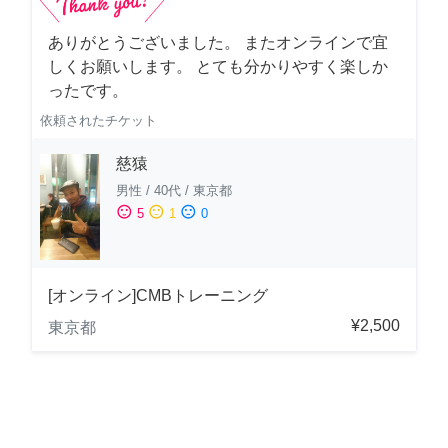
ありがとうございました。 またオンラインで宜
しくお願いします。 とても分かりやすく楽しか
ったです。
依頼されたチケット
慈猿
男性
/
40代
/
東京都
sentiment_satisfied
sentiment_neutral
sentiment_dissatisfied
5
1
0
[オンライン]CMBトレーニング
¥2,500
東京都