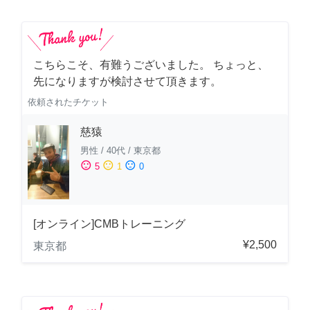
こちらこそ、有難うございました。 ちょっと、
先になりますが検討させて頂きます。
依頼されたチケット
慈猿
男性
/
40代
/
東京都
sentiment_satisfied
sentiment_neutral
sentiment_dissatisfied
5
1
0
[オンライン]CMBトレーニング
¥2,500
東京都