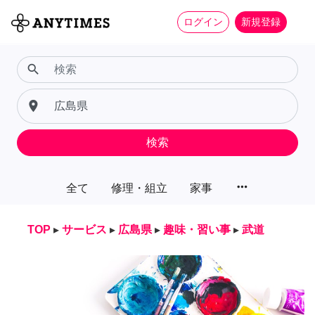
ログイン
新規登録
search
place
検索
more_horiz
全て
修理・組立
家事
TOP
▸
サービス
▸
広島県
▸
趣味・習い事
▸
武道