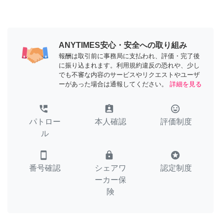
ANYTIMES安心・安全への取り組み
報酬は取引前に事務局に支払われ、評価・完了後
に振り込まれます。利用規約違反の恐れや、少し
でも不審な内容のサービスやリクエストやユーザ
ーがあった場合は通報してください。
詳細を見る
perm_phone_msg
assignment_ind
tag_faces
パトロー
本人確認
評価制度
ル
smartphone
lock
stars
番号確認
シェアワ
認定制度
ーカー保
険