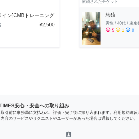
依頼されたチケット
慈猿
ライン]CMBトレーニング
男性
/
40代
/
東京
¥2,500
都
sentiment_satisfied
sentiment_neutral
sentiment_dissatisfied
5
1
0
YTIMES安心・安全への取り組み
は取引前に事務局に支払われ、評価・完了後に振り込まれます。利用規約違反
な内容のサービスやリクエストやユーザーがあった場合は通報してください。
assignment_ind