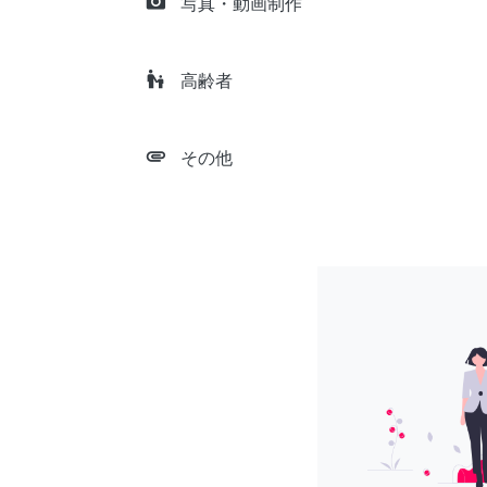
camera_alt
写真・動画制作
escalator_warning
高齢者
attachment
その他