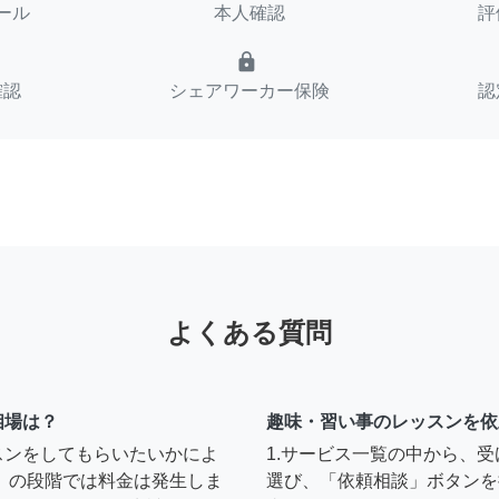
ール
本人確認
評
lock
確認
シェアワーカー保険
認
よくある質問
相場は？
趣味・習い事のレッスンを依
スンをしてもらいたいかによ
1.サービス一覧の中から、
」の段階では料金は発生しま
選び、「依頼相談」ボタンを