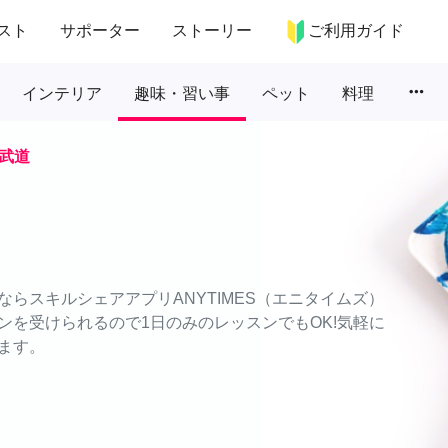
スト
サポーター
ストーリー
ご利用ガイド
more_horiz
インテリア
趣味・習い事
ペット
料理
武道
らスキルシェアアプリANYTIMES（エニタイムズ）
ンを受けられるので1日のみのレッスンでもOK!気軽に
ます。