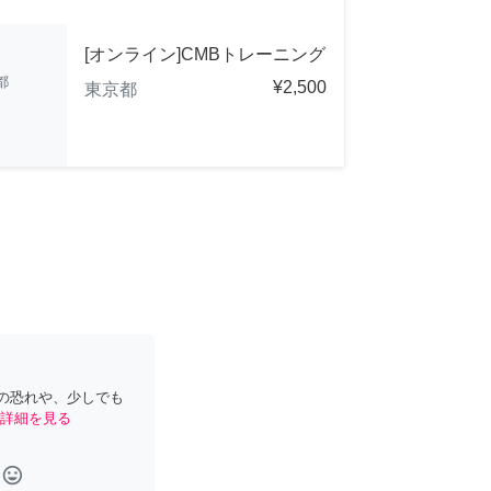
[オンライン]CMBトレーニング
都
¥2,500
東京都
の恐れや、少しでも
詳細を見る
tag_faces