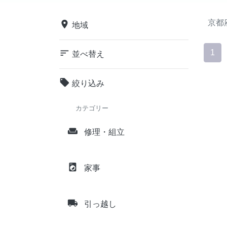
京都
place
地域
sort
1
並べ替え
local_offer
絞り込み
カテゴリー
weekend
修理・組立
local_laundry_service
家事
local_shipping
引っ越し