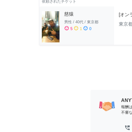
依頼されたチケット
慈猿
[オン
男性
/
40代
/
東京都
東京
sentiment_satisfied
sentiment_neutral
sentiment_dissatisfied
5
1
0
AN
報酬
不審
perm_phone_msg