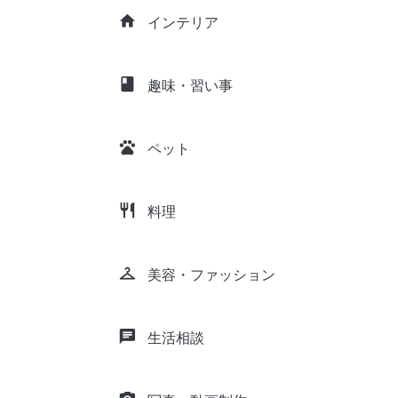
home
インテリア
class
趣味・習い事
pets
ペット
restaurant
料理
checkroom
美容・ファッション
chat
生活相談