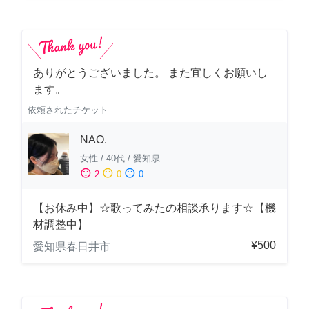
ありがとうございました。 また宜しくお願いし
ます。
依頼されたチケット
NAO.
女性
/
40代
/
愛知県
sentiment_satisfied
sentiment_neutral
sentiment_dissatisfied
2
0
0
【お休み中】☆歌ってみたの相談承ります☆【機
材調整中】
¥500
愛知県春日井市