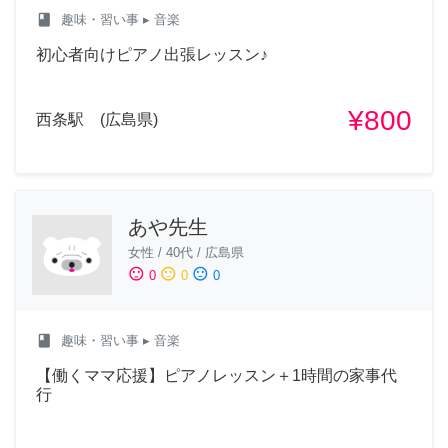
class
趣味・習い事
▸ 音楽
初心者向けピアノ出張レッスン♪
¥800
西条駅 (広島県)
あや先生
女性
/
40代
/
広島県
sentiment_satisfied
sentiment_neutral
sentiment_dissatisfied
0
0
0
class
趣味・習い事
▸ 音楽
【働くママ応援】ピアノレッスン＋1時間の家事代
行