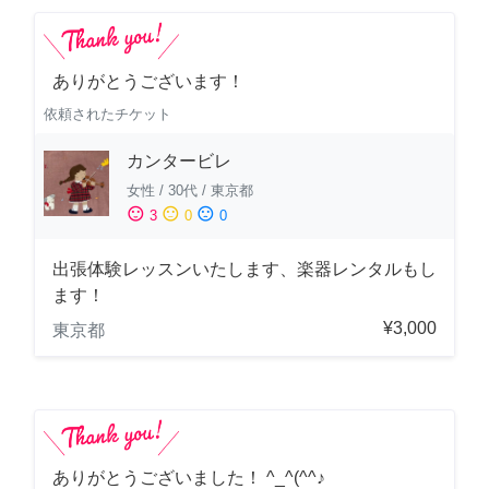
ありがとうございます！
依頼されたチケット
カンタービレ
女性
/
30代
/
東京都
sentiment_satisfied
sentiment_neutral
sentiment_dissatisfied
3
0
0
出張体験レッスンいたします、楽器レンタルもし
ます！
¥3,000
東京都
ありがとうございました！ ^_^(^^♪