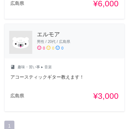
¥6,000
広島県
エルモア
男性
/
20代
/
広島県
sentiment_satisfied
sentiment_neutral
sentiment_dissatisfied
0
0
0
class
趣味・習い事
▸ 音楽
アコースティックギター教えます！
¥3,000
広島県
1