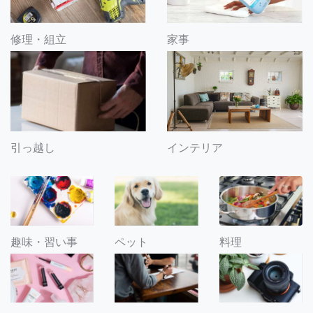
修理・組立
家事
引っ越し
インテリア
趣味・習い事
ペット
料理