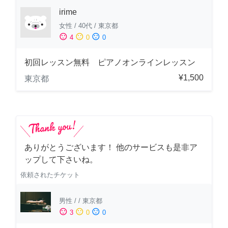
irime
女性
/
40代
/
東京都
sentiment_satisfied
sentiment_neutral
sentiment_dissatisfied
4
0
0
初回レッスン無料 ピアノオンラインレッスン
¥1,500
東京都
ありがとうございます！ 他のサービスも是非ア
ップして下さいね。
依頼されたチケット
男性
/
/
東京都
sentiment_satisfied
sentiment_neutral
sentiment_dissatisfied
3
0
0