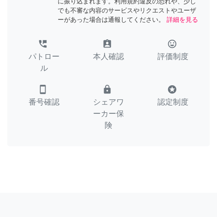
に振り込まれます。利用規約違反の恐れや、少し
でも不審な内容のサービスやリクエストやユーザ
ーがあった場合は通報してください。
詳細を見る
perm_phone_msg
assignment_ind
tag_faces
パトロー
本人確認
評価制度
ル
smartphone
lock
stars
番号確認
シェアワ
認定制度
ーカー保
険