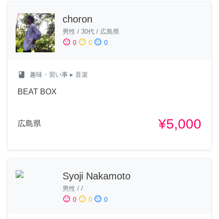
choron
男性
/
30代
/
広島県
sentiment_satisfied
sentiment_neutral
sentiment_dissatisfied
0
0
0
class
趣味・習い事
▸ 音楽
BEAT BOX
¥5,000
広島県
Syoji Nakamoto
男性
/
/
sentiment_satisfied
sentiment_neutral
sentiment_dissatisfied
0
0
0