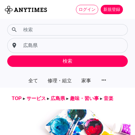
ログイン
新規登録
search
place
検索
more_horiz
全て
修理・組立
家事
TOP
▸
サービス
▸
広島県
▸
趣味・習い事
▸
音楽