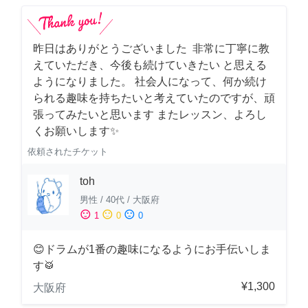
昨日はありがとうございました 非常に丁寧に教
えていただき、今後も続けていきたい と思える
ようになりました。 社会人になって、何か続け
られる趣味を持ちたいと考えていたのですが、頑
張ってみたいと思います またレッスン、よろし
くお願いします✨
依頼されたチケット
toh
男性
/
40代
/
大阪府
sentiment_satisfied
sentiment_neutral
sentiment_dissatisfied
1
0
0
😊ドラムが1番の趣味になるようにお手伝いしま
す🥁
¥1,300
大阪府