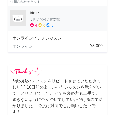
依頼されたチケット
irime
女性
/
40代
/
東京都
sentiment_satisfied
sentiment_neutral
sentiment_dissatisfied
4
0
0
オンラインピアノレッスン
¥3,000
オンライン
5歳の娘のレッスンをリピートさせていただきま
した^ ^ 10日前の楽しかったレッスンを覚えてい
て、ノリノリでした。 とても褒め方も上手で、
飽きないように色々混ぜてしていただけるので助
かりました！ 今度は対面でもお願いしたいで
す！