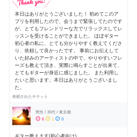
本日はありがとうございました！ 初めてこのア
プリを利用したので、会うまで緊張してたのです
が、とてもフレンドリーな方でリラックスしてレ
ッスンを受けることができました。 ほぼギター
初心者の私に、とても分かりやすく教えてくださ
り、依頼して良かったです。 事前にお伝えして
いた好みのアーティストの中で、やりやすいフレ
ーズも教えて頂き、実際に鳴らすことが出来て、
とてもギターが身近に感じました。 また利用し
たいと思います。本日はありがとうございまし
た。
依頼されたチケット
男性
/
30代
/
東京都
sentiment_satisfied
sentiment_neutral
sentiment_dissatisfied
6
1
0
ギター教えます(初心者向け)