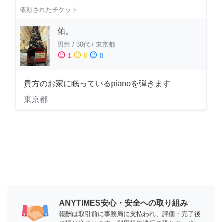
依頼されたチケット
佑。
男性
/
30代
/
東京都
sentiment_satisfied
sentiment_neutral
sentiment_dissatisfied
1
0
0
貴方のお家に眠っているpianoを弾きます
東京都
ANYTIMES安心・安全への取り組み
報酬は取引前に事務局に支払われ、評価・完了後