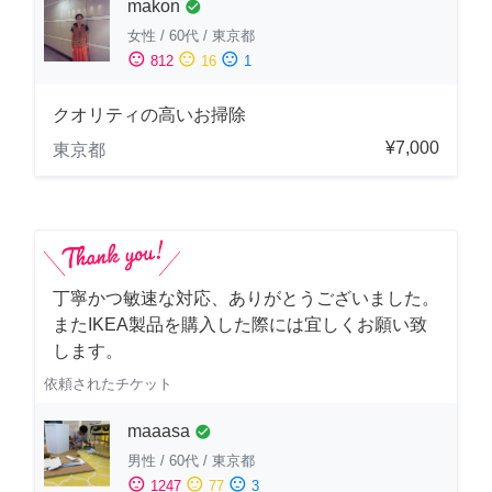
makon
check_circle
女性
/
60代
/
東京都
sentiment_satisfied
sentiment_neutral
sentiment_dissatisfied
812
16
1
クオリティの高いお掃除
¥7,000
東京都
丁寧かつ敏速な対応、ありがとうございました。
またIKEA製品を購入した際には宜しくお願い致
します。
依頼されたチケット
maaasa
check_circle
男性
/
60代
/
東京都
sentiment_satisfied
sentiment_neutral
sentiment_dissatisfied
1247
77
3