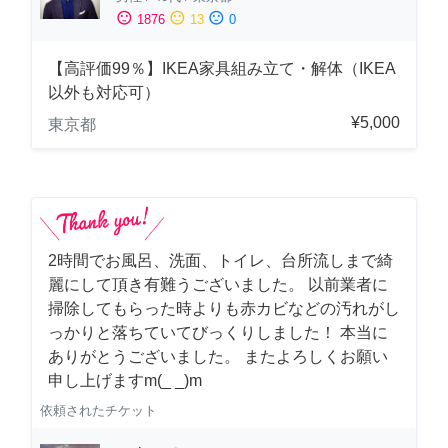
sentiment_satisfied
sentiment_neutral
sentiment_dissatisfied
1876
13
0
【高評価99％】IKEA家具組み立て・解体（IKEA
以外も対応可）
¥5,000
東京都
2時間でお風呂、洗面、トイレ、台所流しまで綺
麗にして頂き有難うございました。 以前業者に
掃除してもらった時よりも赤カビなどの汚れがし
っかりと落ちていてびっくりしました！ 本当に
ありがとうございました。 またよろしくお願い
申し上げますm(_ _)m
依頼されたチケット