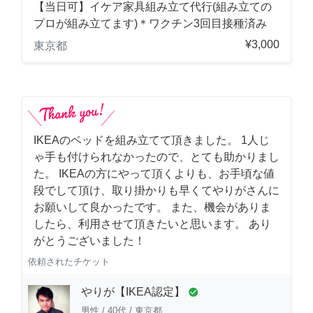
【当日可】イケア家具組み立て代行(組み立ての
プロが組み立てます)＊ワクチン3回目接種済み
¥3,000
東京都
IKEAのベッドを組み立てて頂きました。 1人じ
ゃ手も付けられなかったので、とても助かりまし
た。 IKEAの方にやって頂くよりも、お手頃な値
段でして頂け、取り掛かりも早くてやりがさんに
お願いして良かったです。 また、機会がありま
したら、利用させて頂きたいと思います。 あり
がとうございました！
依頼されたチケット
やりが【IKEA認定】
check_circle
男性
/
40代
/
東京都