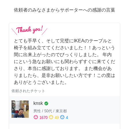
依頼者のみなさまからサポーターへの感謝の言葉
とても手早く、そして完璧にIKEAのテーブルと
椅子を組み立ててくださいました！！あっという
間に出来上がったのでびっくりしました。 年内
にという急なお願いにも関わらずすぐに来てくだ
さり、本当に感謝しております。 また機会があ
りましたら、是非お願いしたい方です！この度は
ありがとうございました。
依頼されたチケット
knsk
check_circle
男性
/
50代
/
東京都
sentiment_satisfied
sentiment_neutral
sentiment_dissatisfied
1670
49
4