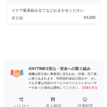
イケア家具組み立てなどおまかせください
¥3,000
東京都
ANYTIMES安心・安全への取り組み
報酬は取引前に事務局に支払われ、評価・完了後
に振り込まれます。利用規約違反の恐れや、少し
でも不審な内容のサービスやリクエストやユーザ
ーがあった場合は通報してください。
詳細を見る
perm_phone_msg
assignment_ind
tag_faces
パトロー
本人確認
評価制度