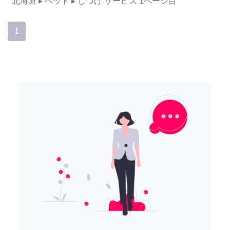
北海道
▸ ペット
▸ しつけ
サービス
1ページ目
1