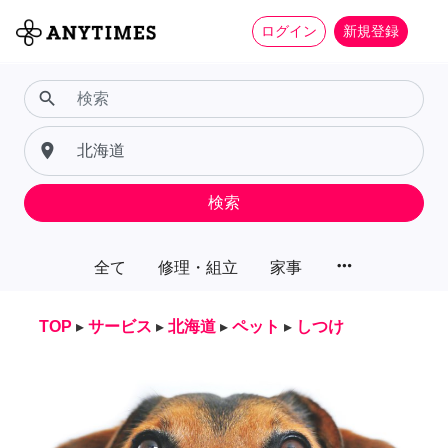
ログイン
新規登録
search
place
検索
more_horiz
全て
修理・組立
家事
TOP
▸
サービス
▸
北海道
▸
ペット
▸
しつけ