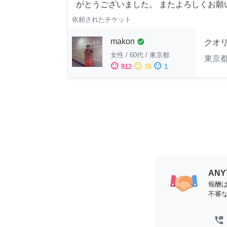
がとうございました。 またよろしくお願い申
依頼されたチケット
makon
check_circle
クオ
女性
/
60代
/
東京都
東京
sentiment_satisfied
sentiment_neutral
sentiment_dissatisfied
812
16
1
AN
報酬
不審
perm_phone_msg