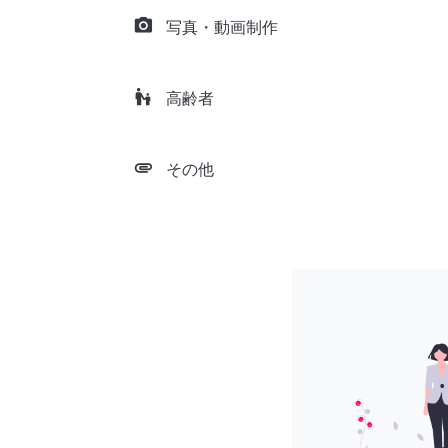
camera_alt
写真・動画制作
escalator_warning
高齢者
attachment
その他