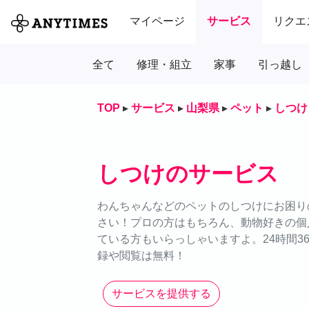
マイページ
サービス
リクエ
全て
修理・組立
家事
引っ越し
TOP
▸
サービス
▸
山梨県
▸
ペット
▸
しつけ
しつけのサービス
わんちゃんなどのペットのしつけにお困りの
さい！プロの方はもちろん、動物好きの個
ている方もいらっしゃいますよ。24時間3
録や閲覧は無料！
サービスを提供する