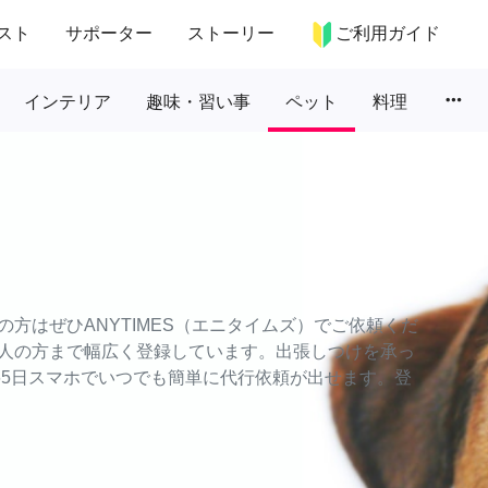
スト
サポーター
ストーリー
ご利用ガイド
more_horiz
インテリア
趣味・習い事
ペット
料理
方はぜひANYTIMES（エニタイムズ）でご依頼くだ
人の方まで幅広く登録しています。出張しつけを承っ
65日スマホでいつでも簡単に代行依頼が出せます。登