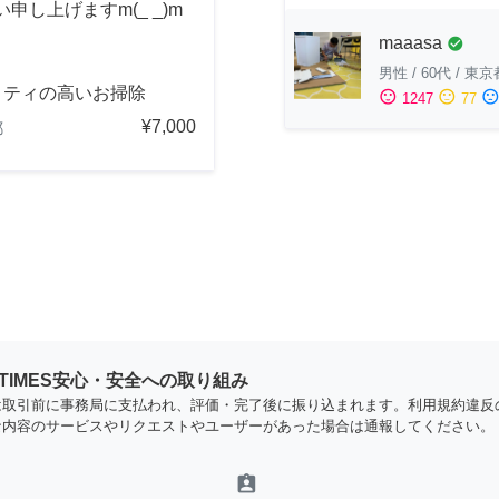
し上げますm(_ _)m
maaasa
check_circle
男性
/
60代
/
東京
リティの高いお掃除
sentiment_satisfied
sentiment_neutral
sentiment_dissatisfi
1247
77
¥7,000
都
YTIMES安心・安全への取り組み
は取引前に事務局に支払われ、評価・完了後に振り込まれます。利用規約違反
な内容のサービスやリクエストやユーザーがあった場合は通報してください。
assignment_ind