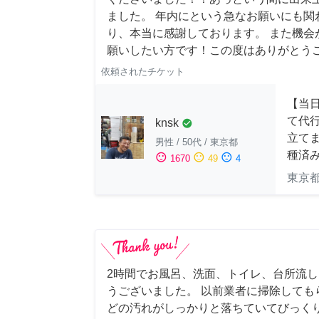
ました。 年内にという急なお願いにも関
り、本当に感謝しております。 また機会
願いしたい方です！この度はありがとう
依頼されたチケット
【当
て代
knsk
check_circle
立てま
男性
/
50代
/
東京都
種済
sentiment_satisfied
sentiment_neutral
sentiment_dissatisfied
1670
49
4
東京
2時間でお風呂、洗面、トイレ、台所流
うございました。 以前業者に掃除しても
どの汚れがしっかりと落ちていてびっくり