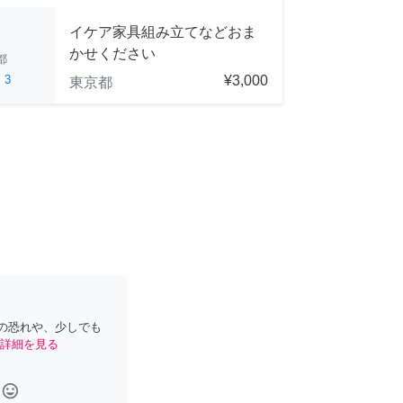
イケア家具組み立てなどおま
かせください
都
ed
3
¥3,000
東京都
の恐れや、少しでも
詳細を見る
tag_faces