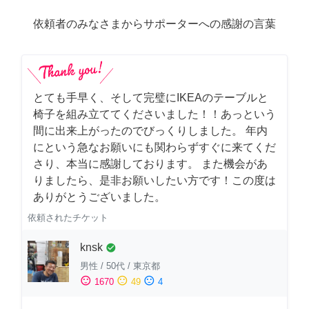
依頼者のみなさまからサポーターへの感謝の言葉
とても手早く、そして完璧にIKEAのテーブルと
椅子を組み立ててくださいました！！あっという
間に出来上がったのでびっくりしました。 年内
にという急なお願いにも関わらずすぐに来てくだ
さり、本当に感謝しております。 また機会があ
りましたら、是非お願いしたい方です！この度は
ありがとうございました。
依頼されたチケット
knsk
check_circle
男性
/
50代
/
東京都
sentiment_satisfied
sentiment_neutral
sentiment_dissatisfied
1670
49
4