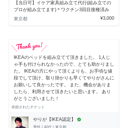
【当日可】イケア家具組み立て代行(組み立ての
プロが組み立てます)＊ワクチン3回目接種済み
¥3,000
東京都
IKEAのベッドを組み立てて頂きました。 1人じ
ゃ手も付けられなかったので、とても助かりまし
た。 IKEAの方にやって頂くよりも、お手頃な値
段でして頂け、取り掛かりも早くてやりがさんに
お願いして良かったです。 また、機会がありま
したら、利用させて頂きたいと思います。 あり
がとうございました！
依頼されたチケット
やりが【IKEA認定】
check_circle
男性
/
40代
/
東京都