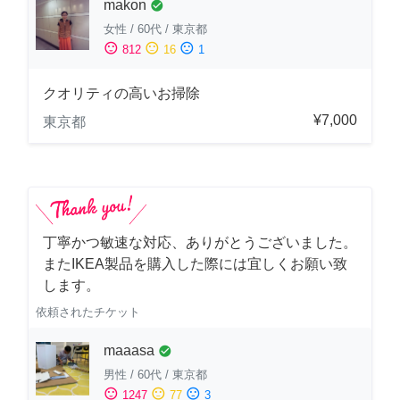
makon
check_circle
女性
/
60代
/
東京都
sentiment_satisfied
sentiment_neutral
sentiment_dissatisfied
812
16
1
クオリティの高いお掃除
¥7,000
東京都
丁寧かつ敏速な対応、ありがとうございました。
またIKEA製品を購入した際には宜しくお願い致
します。
依頼されたチケット
maaasa
check_circle
男性
/
60代
/
東京都
sentiment_satisfied
sentiment_neutral
sentiment_dissatisfied
1247
77
3