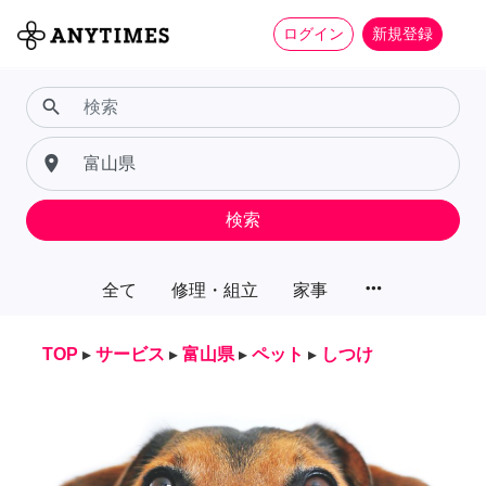
ログイン
新規登録
search
place
検索
more_horiz
全て
修理・組立
家事
TOP
▸
サービス
▸
富山県
▸
ペット
▸
しつけ