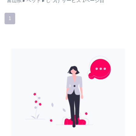
富山県
▸ ペット
▸ しつけ
サービス
1ページ目
1