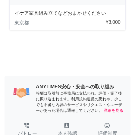
イケア家具組み立てなどおまかせください
¥3,000
東京都
ANYTIMES安心・安全への取り組み
報酬は取引前に事務局に支払われ、評価・完了後
に振り込まれます。利用規約違反の恐れや、少し
でも不審な内容のサービスやリクエストやユーザ
ーがあった場合は通報してください。
詳細を見る
perm_phone_msg
assignment_ind
tag_faces
パトロー
本人確認
評価制度