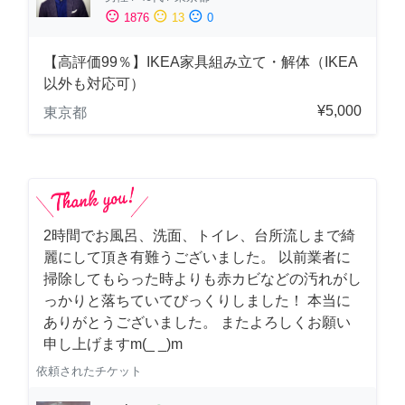
sentiment_satisfied
sentiment_neutral
sentiment_dissatisfied
1876
13
0
【高評価99％】IKEA家具組み立て・解体（IKEA
以外も対応可）
¥5,000
東京都
2時間でお風呂、洗面、トイレ、台所流しまで綺
麗にして頂き有難うございました。 以前業者に
掃除してもらった時よりも赤カビなどの汚れがし
っかりと落ちていてびっくりしました！ 本当に
ありがとうございました。 またよろしくお願い
申し上げますm(_ _)m
依頼されたチケット