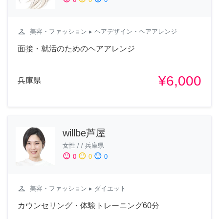
checkroom
美容・ファッション
▸ ヘアデザイン・ヘアアレンジ
面接・就活のためのヘアアレンジ
¥6,000
兵庫県
willbe芦屋
女性
/
/
兵庫県
sentiment_satisfied
sentiment_neutral
sentiment_dissatisfied
0
0
0
checkroom
美容・ファッション
▸ ダイエット
カウンセリング・体験トレーニング60分