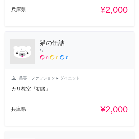
¥2,000
兵庫県
猫の缶詰
/
/
sentiment_satisfied
sentiment_neutral
sentiment_dissatisfied
0
0
0
checkroom
美容・ファッション
▸ ダイエット
カリ教室『初級』
¥2,000
兵庫県