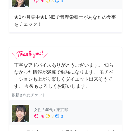
sentiment_satisfied
sentiment_neutral
sentiment_dissatisfied
76
3
0
★1か月集中★LINEで管理栄養士があなたの食事
をチェック！
丁寧なアドバイスありがとうございます。 知ら
なかった情報が満載で勉強になります。 モチベ
ーションも上がり楽しくダイエット出来そうで
す。 今後もよろしくお願いします。
依頼されたチケット
女性
/
40代
/
東京都
sentiment_satisfied
sentiment_neutral
sentiment_dissatisfied
76
3
0