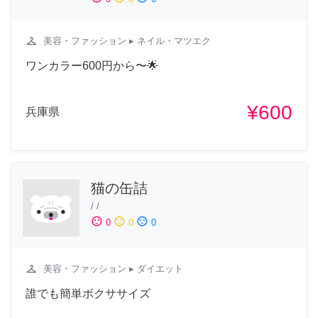
checkroom
美容・ファッション
▸ ネイル・マツエク
ワンカラー600円から〜🌟
¥600
兵庫県
猫の缶詰
/
/
sentiment_satisfied
sentiment_neutral
sentiment_dissatisfied
0
0
0
checkroom
美容・ファッション
▸ ダイエット
誰でも簡単ボクササイズ