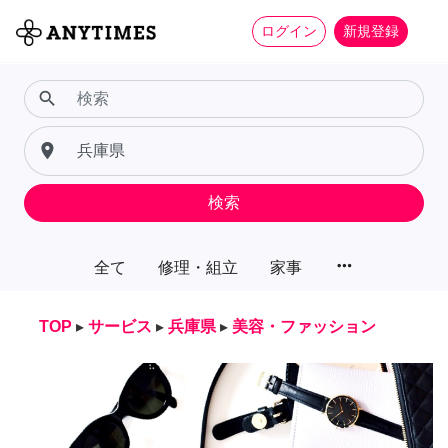
ログイン
新規登録
search
place
検索
more_horiz
全て
修理・組立
家事
TOP
▸
サービス
▸
兵庫県
▸
美容・ファッション