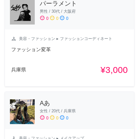
パーラメント
男性
/
30代
/
大阪府
sentiment_satisfied
sentiment_neutral
sentiment_dissatisfied
0
0
0
checkroom
美容・ファッション
▸ ファッションコーディネート
ファッション変革
¥3,000
兵庫県
Aあ
女性
/
20代
/
兵庫県
sentiment_satisfied
sentiment_neutral
sentiment_dissatisfied
0
0
0
checkroom
美容・ファッション
▸ メイクアップ