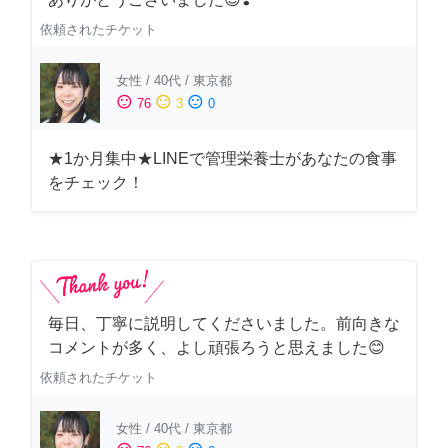
依頼されたチケット
女性
/
40代
/
東京都
sentiment_satisfied
sentiment_neutral
sentiment_dissatisfied
76
3
0
★1か月集中★LINEで管理栄養士があなたの食事
をチェック！
毎日、丁寧に説明してくださいました。前向きな
コメントが多く、よし頑張ろうと思えました😊
依頼されたチケット
女性
/
40代
/
東京都