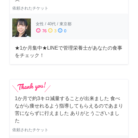
依頼されたチケット
女性
/
40代
/
東京都
sentiment_satisfied
sentiment_neutral
sentiment_dissatisfied
76
3
0
★1か月集中★LINEで管理栄養士があなたの食事
をチェック！
1か月で約3キロ減量することが出来ました 食べ
ながら痩せれるよう指導してもらえるのであまり
苦にならずに行えました ありがとうございまし
た
依頼されたチケット