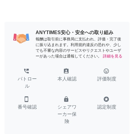
ANYTIMES安心・安全への取り組み
報酬は取引前に事務局に支払われ、評価・完了後
に振り込まれます。利用規約違反の恐れや、少し
でも不審な内容のサービスやリクエストやユーザ
ーがあった場合は通報してください。
詳細を見る
perm_phone_msg
assignment_ind
tag_faces
パトロー
本人確認
評価制度
ル
smartphone
lock
stars
番号確認
シェアワ
認定制度
ーカー保
険