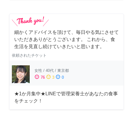
細かくアドバイスを頂けて、毎日やる気にさせて
いただきありがとうございます。 これから、食
生活を見直し続けていきたいと思います。
依頼されたチケット
女性
/
40代
/
東京都
sentiment_satisfied
sentiment_neutral
sentiment_dissatisfied
76
3
0
★1か月集中★LINEで管理栄養士があなたの食事
をチェック！