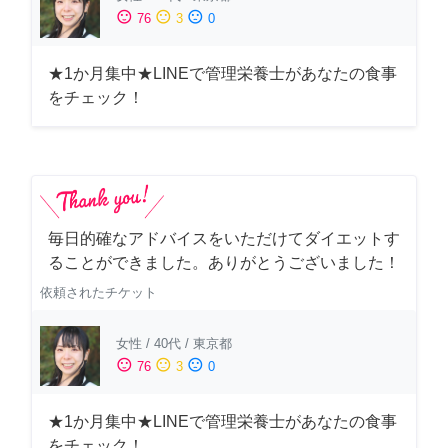
sentiment_satisfied
sentiment_neutral
sentiment_dissatisfied
76
3
0
★1か月集中★LINEで管理栄養士があなたの食事
をチェック！
毎日的確なアドバイスをいただけてダイエットす
ることができました。ありがとうございました！
依頼されたチケット
女性
/
40代
/
東京都
sentiment_satisfied
sentiment_neutral
sentiment_dissatisfied
76
3
0
★1か月集中★LINEで管理栄養士があなたの食事
をチェック！