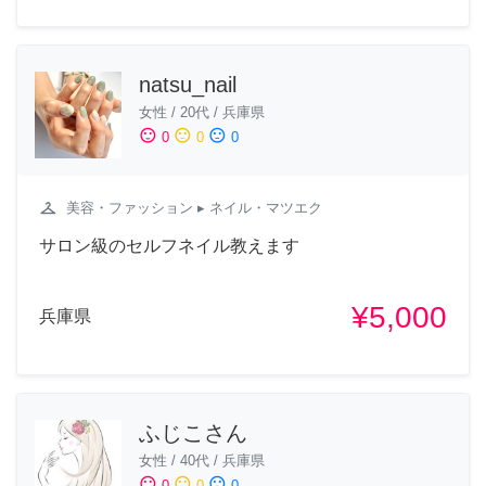
natsu_nail
女性
/
20代
/
兵庫県
sentiment_satisfied
sentiment_neutral
sentiment_dissatisfied
0
0
0
checkroom
美容・ファッション
▸ ネイル・マツエク
サロン級のセルフネイル教えます
¥5,000
兵庫県
ふじこさん
女性
/
40代
/
兵庫県
sentiment_satisfied
sentiment_neutral
sentiment_dissatisfied
0
0
0