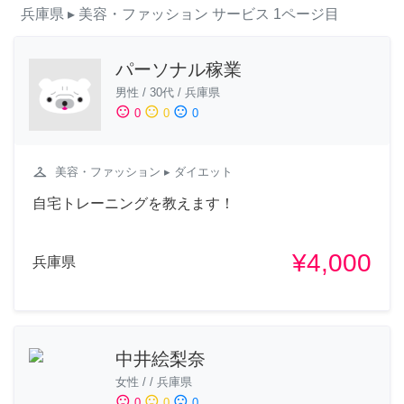
兵庫県
▸ 美容・ファッション
サービス
1ページ目
パーソナル稼業
男性
/
30代
/
兵庫県
sentiment_satisfied
sentiment_neutral
sentiment_dissatisfied
0
0
0
checkroom
美容・ファッション
▸ ダイエット
自宅トレーニングを教えます！
¥4,000
兵庫県
中井絵梨奈
女性
/
/
兵庫県
sentiment_satisfied
sentiment_neutral
sentiment_dissatisfied
0
0
0