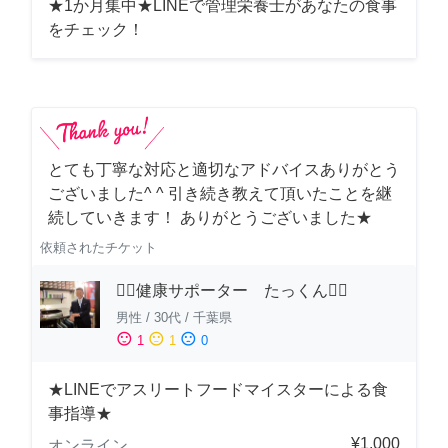
★1か月集中★LINEで管理栄養士があなたの食事
をチェック！
とても丁寧な対応と適切なアドバイスありがとう
ございました^ ^ 引き続き教えて頂いたことを継
続していきます！ ありがとうございました★
依頼されたチケット
🏋️‍♂️健康サポーター たっくん🏋️‍♂️
男性
/
30代
/
千葉県
sentiment_satisfied
sentiment_neutral
sentiment_dissatisfied
1
1
0
★LINEでアスリートフードマイスターによる食
事指導★
¥1,000
オンライン