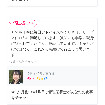
とても丁寧に毎日アドバイスをくださり、サービ
スに非常に満足しています。質問にも非常に親身
に答えれてくださり、感謝しています。１ヶ月だ
けではなく、これからも続けて行こうと思いま
す！
依頼されたチケット
女性
/
40代
/
東京都
sentiment_satisfied
sentiment_neutral
sentiment_dissatisfied
76
3
0
★1か月集中★LINEで管理栄養士があなたの食事
をチェック！