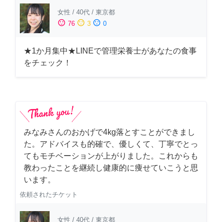
女性
/
40代
/
東京都
sentiment_satisfied
sentiment_neutral
sentiment_dissatisfied
76
3
0
★1か月集中★LINEで管理栄養士があなたの食事
をチェック！
みなみさんのおかげで4kg落とすことができまし
た。アドバイスも的確で、優しくて、丁寧でとっ
てもモチベーションが上がりました。これからも
教わったことを継続し健康的に痩せていこうと思
います。
依頼されたチケット
女性
/
40代
/
東京都