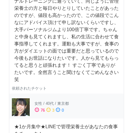
ナルトレーニングに通っていて、同じように管理
栄養士の方と毎日やりとりしていたことがあった
のですが、値段も高かったので、この値段でこん
なにアドバイス頂けて申し訳ないくらいですし、
大手パーソナルジムより100倍丁寧です。ちゃん
と中身も見てくれますし、私の生活に合わせて食
事指導してくれます。運動も大事ですが、食事の
方がダイエットの面では重要だと思っているので
今後もお世話になりたいです。人から見てもらっ
てると思うと頑張れます！ すごく丁寧でありが
たいです。全然言うこと聞けなくてごめんなさい
笑
依頼されたチケット
女性
/
40代
/
東京都
sentiment_satisfied
sentiment_neutral
sentiment_dissatisfied
76
3
0
★1か月集中★LINEで管理栄養士があなたの食事