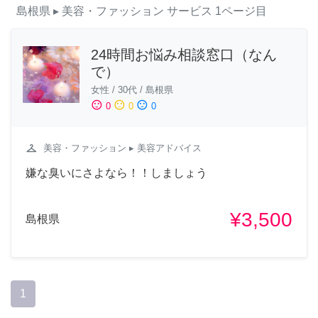
島根県
▸ 美容・ファッション
サービス
1ページ目
24時間お悩み相談窓口（なん
で）
女性
/
30代
/
島根県
sentiment_satisfied
sentiment_neutral
sentiment_dissatisfied
0
0
0
checkroom
美容・ファッション
▸ 美容アドバイス
嫌な臭いにさよなら！！しましょう
¥3,500
島根県
1