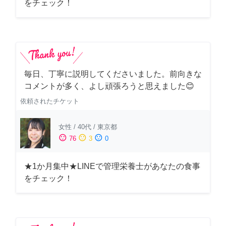
をチェック！
毎日、丁寧に説明してくださいました。前向きな
コメントが多く、よし頑張ろうと思えました😊
依頼されたチケット
女性
/
40代
/
東京都
sentiment_satisfied
sentiment_neutral
sentiment_dissatisfied
76
3
0
★1か月集中★LINEで管理栄養士があなたの食事
をチェック！