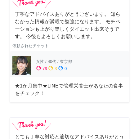
丁寧なアドバイスありがとうございます。 知ら
なかった情報が満載で勉強になります。 モチベ
ーションも上がり楽しくダイエット出来そうで
す。 今後もよろしくお願いします。
依頼されたチケット
女性
/
40代
/
東京都
sentiment_satisfied
sentiment_neutral
sentiment_dissatisfied
76
3
0
★1か月集中★LINEで管理栄養士があなたの食事
をチェック！
とても丁寧な対応と適切なアドバイスありがとう