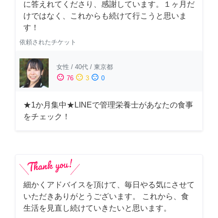
に答えれてくださり、感謝しています。１ヶ月だ
けではなく、これからも続けて行こうと思いま
す！
依頼されたチケット
女性
/
40代
/
東京都
sentiment_satisfied
sentiment_neutral
sentiment_dissatisfied
76
3
0
★1か月集中★LINEで管理栄養士があなたの食事
をチェック！
細かくアドバイスを頂けて、毎日やる気にさせて
いただきありがとうございます。 これから、食
生活を見直し続けていきたいと思います。