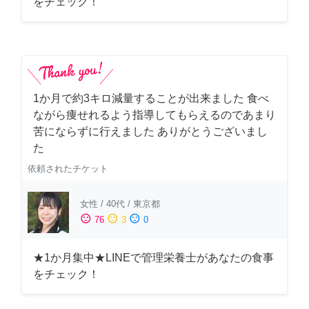
をチェック！
1か月で約3キロ減量することが出来ました 食べ
ながら痩せれるよう指導してもらえるのであまり
苦にならずに行えました ありがとうございまし
た
依頼されたチケット
女性
/
40代
/
東京都
sentiment_satisfied
sentiment_neutral
sentiment_dissatisfied
76
3
0
★1か月集中★LINEで管理栄養士があなたの食事
をチェック！