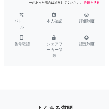
ーがあった場合は通報してください。
詳細を見る
perm_phone_msg
assignment_ind
tag_faces
パトロー
本人確認
評価制度
ル
smartphone
lock
stars
番号確認
シェアワ
認定制度
ーカー保
険
よくある質問