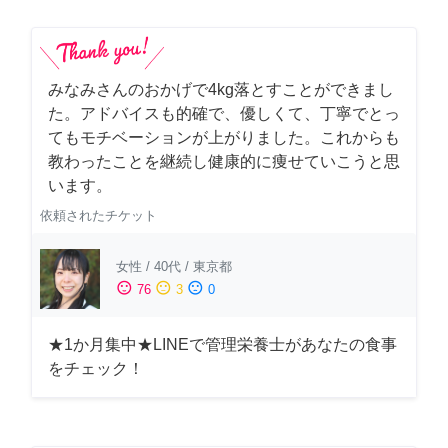
みなみさんのおかげで4kg落とすことができまし
た。アドバイスも的確で、優しくて、丁寧でとっ
てもモチベーションが上がりました。これからも
教わったことを継続し健康的に痩せていこうと思
います。
依頼されたチケット
女性
/
40代
/
東京都
sentiment_satisfied
sentiment_neutral
sentiment_dissatisfied
76
3
0
★1か月集中★LINEで管理栄養士があなたの食事
をチェック！