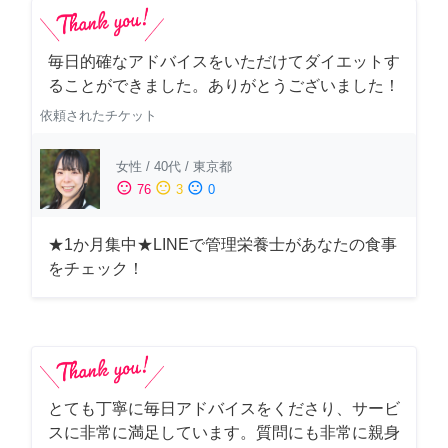
毎日的確なアドバイスをいただけてダイエットす
ることができました。ありがとうございました！
依頼されたチケット
女性
/
40代
/
東京都
sentiment_satisfied
sentiment_neutral
sentiment_dissatisfied
76
3
0
★1か月集中★LINEで管理栄養士があなたの食事
をチェック！
とても丁寧に毎日アドバイスをくださり、サービ
スに非常に満足しています。質問にも非常に親身