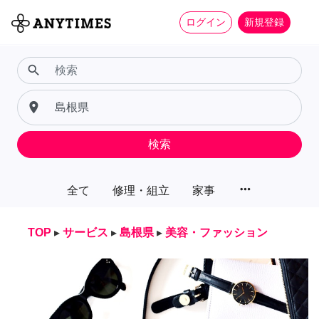
ログイン
新規登録
search
place
検索
more_horiz
全て
修理・組立
家事
TOP
▸
サービス
▸
島根県
▸
美容・ファッション