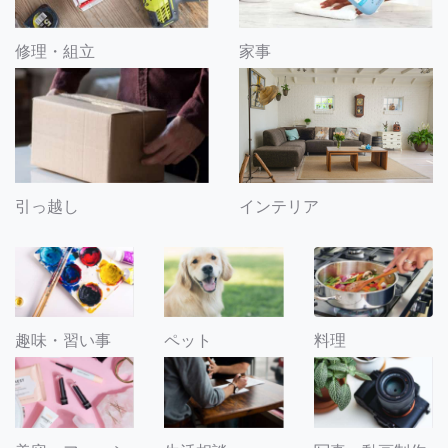
修理・組立
家事
引っ越し
インテリア
趣味・習い事
ペット
料理