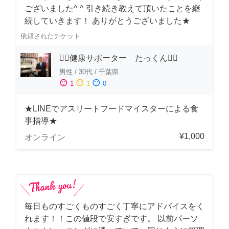
ございました^ ^ 引き続き教えて頂いたことを継
続していきます！ ありがとうございました★
依頼されたチケット
🏋️‍♂️健康サポーター たっくん🏋️‍♂️
男性
/
30代
/
千葉県
sentiment_satisfied
sentiment_neutral
sentiment_dissatisfied
1
1
0
★LINEでアスリートフードマイスターによる食
事指導★
¥1,000
オンライン
毎日ものすごくものすごく丁寧にアドバイスをく
れます！！この値段で安すぎです。 以前パーソ