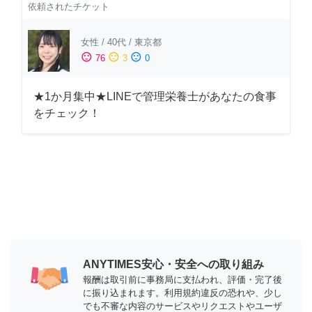
依頼されたチケット
女性
/
40代
/
東京都
sentiment_satisfied
sentiment_neutral
sentiment_dissatisfied
76
3
0
★1か月集中★LINEで管理栄養士があなたの食事
をチェック！
ANYTIMES安心・安全への取り組み
報酬は取引前に事務局に支払われ、評価・完了後
に振り込まれます。利用規約違反の恐れや、少し
でも不審な内容のサービスやリクエストやユーザ