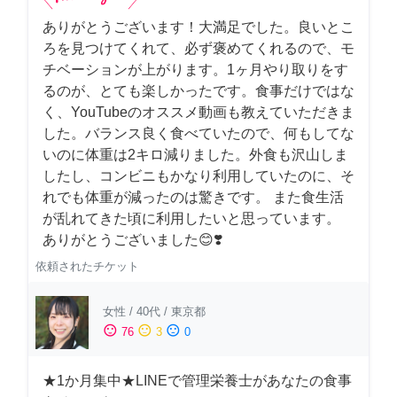
ありがとうございます！大満足でした。良いとこ
ろを見つけてくれて、必ず褒めてくれるので、モ
チベーションが上がります。1ヶ月やり取りをす
るのが、とても楽しかったです。食事だけではな
く、YouTubeのオススメ動画も教えていただきま
した。バランス良く食べていたので、何もしてな
いのに体重は2キロ減りました。外食も沢山しま
したし、コンビニもかなり利用していたのに、そ
れでも体重が減ったのは驚きです。 また食生活
が乱れてきた頃に利用したいと思っています。
ありがとうございました😊❣️
依頼されたチケット
女性
/
40代
/
東京都
sentiment_satisfied
sentiment_neutral
sentiment_dissatisfied
76
3
0
★1か月集中★LINEで管理栄養士があなたの食事