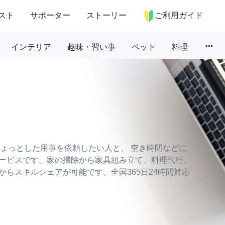
スト
サポーター
ストーリー
ご利用ガイド
more_horiz
インテリア
趣味・習い事
ペット
料理
のちょっとした用事を依頼したい人と、 空き時間などに
ービスです。家の掃除から家具組み立て、料理代行、
らスキルシェアが可能です。全国365日24時間対応