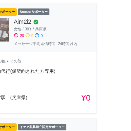
サポーター
Bronze サポーター
Aim2i2
check_circle
女性
/
30's
/
兵庫県
sentiment_satisfied
sentiment_neutral
sentiment_dissatisfied
20
0
0
メッセージ平均返信時間: 24時間以内
の他
▸ その他
代行(仮契約された方専用)
¥0
駅 (兵庫県)
サポーター
イケア家具組立認定サポーター