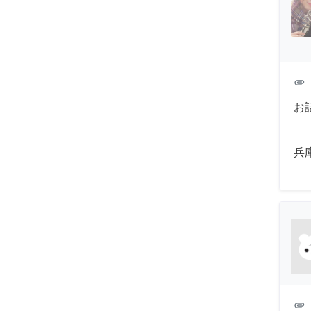
attachment
お
兵
attachment