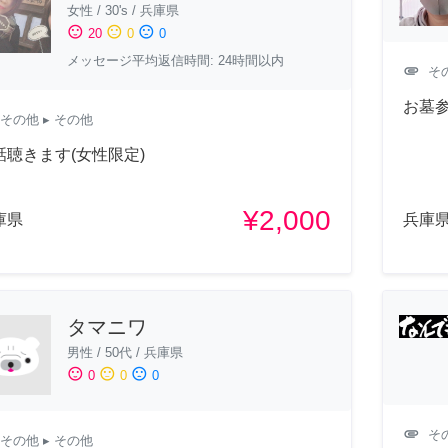
女性
/
30's
/
兵庫県
sentiment_satisfied
sentiment_neutral
sentiment_dissatisfied
20
0
0
メッセージ平均返信時間: 24時間以内
attachment
そ
お墓
その他
▸ その他
話聴きます(女性限定)
¥2,000
庫県
兵庫
タマニワ
男性
/
50代
/
兵庫県
sentiment_satisfied
sentiment_neutral
sentiment_dissatisfied
0
0
0
attachment
そ
その他
▸ その他