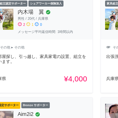
組立認定サポーター
シェアワーカー保険加入
家具組
内木場 翼
check_circle
男性
/
20代
/
兵庫県
sentiment_satisfied
sentiment_neutral
sentiment_dissatisfied
2
1
0
メッセージ平均返信時間: 1時間以内
attachment
その他
▸ その他
そ
部屋探し、引っ越し、家具家電の設置、組立を
出張
います。
¥4,000
庫県
兵庫
認定サポーター
Bronze サポーター
Aim2i2
check_circle