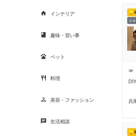
home
インテリア
シェ
class
趣味・習い事
pets
ペット
attachment
restaurant
料理
DI
checkroom
美容・ファッション
兵
chat
生活相談