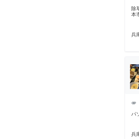
除
本
兵
attachment
パ
兵