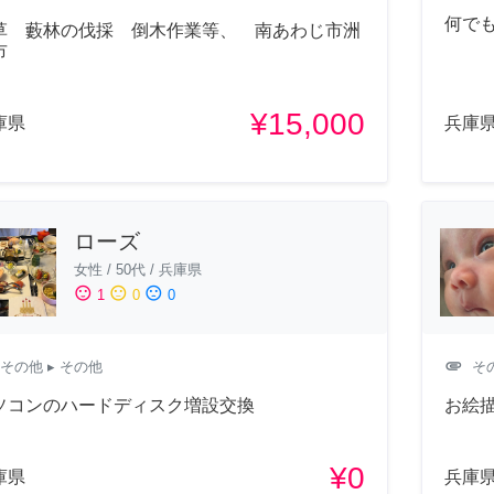
何で
草 藪林の伐採 倒木作業等、 南あわじ市洲
市
¥15,000
庫県
兵庫
ローズ
女性
/
50代
/
兵庫県
sentiment_satisfied
sentiment_neutral
sentiment_dissatisfied
1
0
0
attachment
その他
▸ その他
そ
ソコンのハードディスク増設交換
お絵
¥0
庫県
兵庫