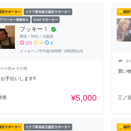
認定サポーター
イケア家具組立認定サポーター
認定
アワーカー保険加入
Gold サポーター
ブッキー！
check_circle
男性
/
50代
/
大阪府
sentiment_satisfied
sentiment_neutral
sentiment_dissatisfied
171
14
0
メッセージ平均返信時間: 24時間以内
attachment
そ
その他
▸ その他
買い物
Yお手伝いします‼︎
¥5,000
庫県
三ノ宮
認定サポーター
イケア家具組立認定サポーター
認定