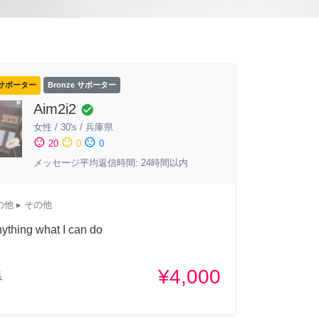
サポーター
Bronze サポーター
Aim2i2
check_circle
女性
/
30's
/
兵庫県
sentiment_satisfied
sentiment_neutral
sentiment_dissatisfied
20
0
0
メッセージ平均返信時間: 24時間以内
の他
▸ その他
nything what I can do
¥4,000
県