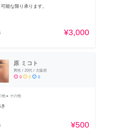
も可能な限り承ります。
¥3,000
県
原 ミコト
男性
/
20代
/
大阪府
sentiment_satisfied
sentiment_neutral
sentiment_dissatisfied
0
0
0
の他
▸ その他
描き
¥500
県