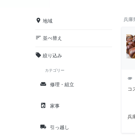
兵庫
place
地域
sort
並べ替え
local_offer
絞り込み
カテゴリー
attachment
weekend
修理・組立
コ
local_laundry_service
家事
兵
local_shipping
引っ越し