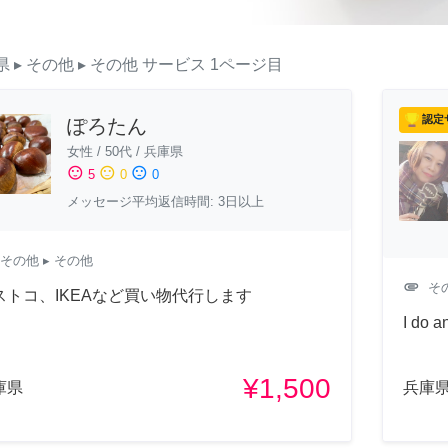
県
▸ その他
▸ その他
サービス
1ページ目
認定
ぽろたん
女性
/
50代
/
兵庫県
sentiment_satisfied
sentiment_neutral
sentiment_dissatisfied
5
0
0
メッセージ平均返信時間: 3日以上
その他
▸ その他
attachment
そ
ストコ、IKEAなど買い物代行します
I do a
¥1,500
庫県
兵庫