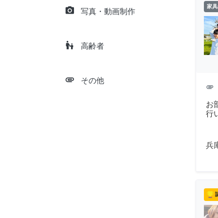
家具
camera_alt
写真・動画制作
escalator_warning
高齢者
attachment
その他
attachment
お
行
兵