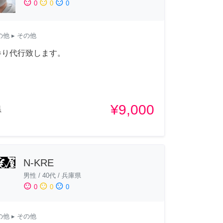
sentiment_satisfied
sentiment_neutral
sentiment_dissatisfied
0
0
0
の他
▸ その他
参り代行致します。
¥9,000
県
N-KRE
男性
/
40代
/
兵庫県
sentiment_satisfied
sentiment_neutral
sentiment_dissatisfied
0
0
0
の他
▸ その他