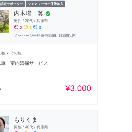
立認定サポーター
シェアワーカー保険加入
内木場 翼
check_circle
男性
/
20代
/
兵庫県
sentiment_satisfied
sentiment_neutral
sentiment_dissatisfied
2
1
0
メッセージ平均返信時間: 1時間以内
の他
▸ その他
洗車・室内清掃サービス
¥3,000
県
もりくま
男性
/
40代
/
兵庫県