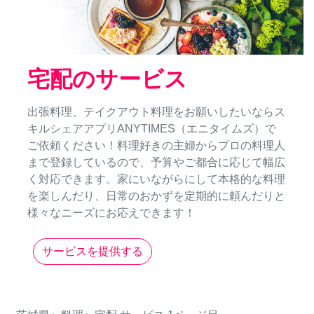
宅配のサービス
出張料理、テイクアウト料理をお願いしたいならス
キルシェアアプリANYTIMES（エニタイムズ）で
ご依頼ください！料理好きの主婦からプロの料理人
まで登録しているので、予算やご都合に応じて幅広
く対応できます。家にいながらにして本格的な料理
を楽しんだり、日常のおかずを定期的に頼んだりと
様々なニーズにお応えできます！
サービスを提供する