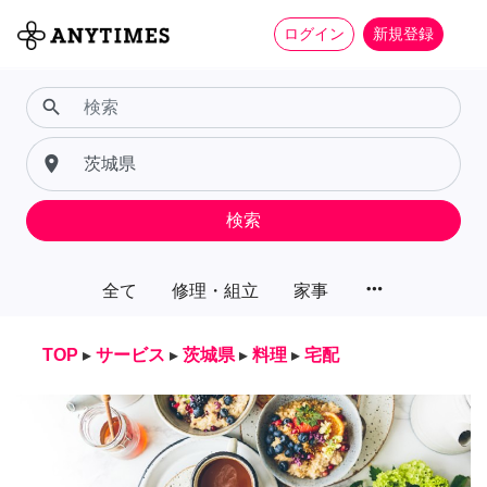
ログイン
新規登録
search
place
検索
more_horiz
全て
修理・組立
家事
TOP
▸
サービス
▸
茨城県
▸
料理
▸
宅配