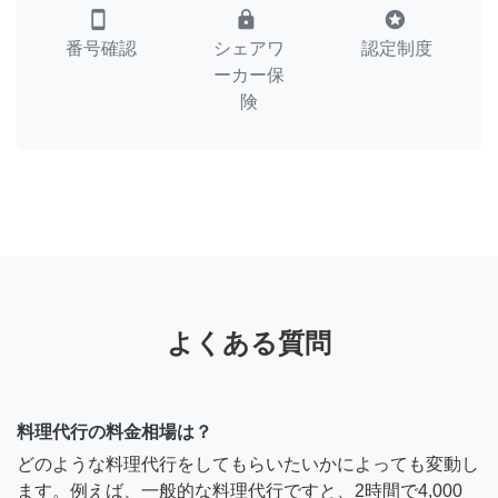
smartphone
lock
stars
番号確認
シェアワ
認定制度
ーカー保
険
よくある質問
料理代行の料金相場は？
どのような料理代行をしてもらいたいかによっても変動し
ます。例えば、一般的な料理代行ですと、2時間で4,000