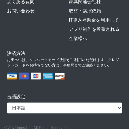
よくある質問
家具関連会社様
お問い合わせ
取材・講演依頼
IT導入補助金を利用して
アプリ制作を希望される
企業様へ
決済方法
お支払いは、クレジットカード決済がご利用いただけます。クレジ
ットカードをお持ちでない方は、事務局までご連絡ください。
言語設定
© AnyTimes Inc. All Rights Reserved