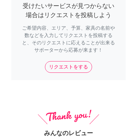
受けたいサービスが見つからない
場合はリクエストを投稿しよう
ご希望内容、エリア、予算、家具の名前や
数などを入力してリクエストを投稿する
と、そのリクエストに応えることが出来る
サポーターから応募が来ます！
リクエストをする
みんなのレビュー