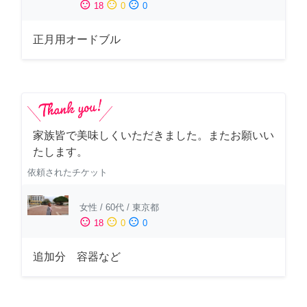
sentiment_satisfied
sentiment_neutral
sentiment_dissatisfied
18
0
0
正月用オードブル
家族皆で美味しくいただきました。またお願いい
たします。
依頼されたチケット
女性
/
60代
/
東京都
sentiment_satisfied
sentiment_neutral
sentiment_dissatisfied
18
0
0
追加分 容器など