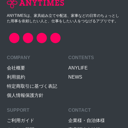
ANYTIMESは、家具組み立てや配送、家事などの日常のちょっとし
た用事を依頼したい人と、仕事をしたい人をつなげるアプリです。
COMPANY
CONTENTS
会社概要
ANYLIFE
利用規約
NEWS
特定商取引に基づく表記
個人情報保護方針
SUPPORT
CONTACT
ご利用ガイド
企業様・自治体様