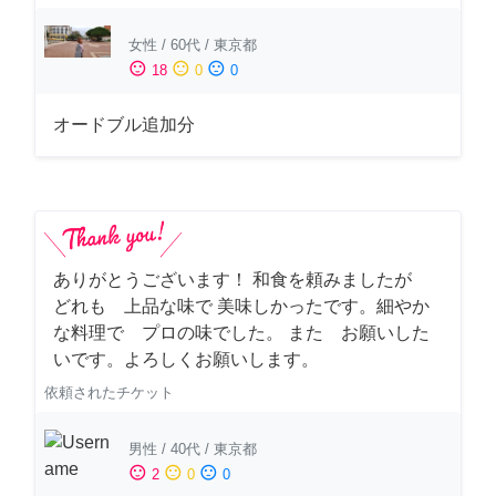
女性
/
60代
/
東京都
sentiment_satisfied
sentiment_neutral
sentiment_dissatisfied
18
0
0
オードブル追加分
ありがとうございます！ 和食を頼みましたが
どれも 上品な味で 美味しかったです。細やか
な料理で プロの味でした。 また お願いした
いです。よろしくお願いします。
依頼されたチケット
男性
/
40代
/
東京都
sentiment_satisfied
sentiment_neutral
sentiment_dissatisfied
2
0
0