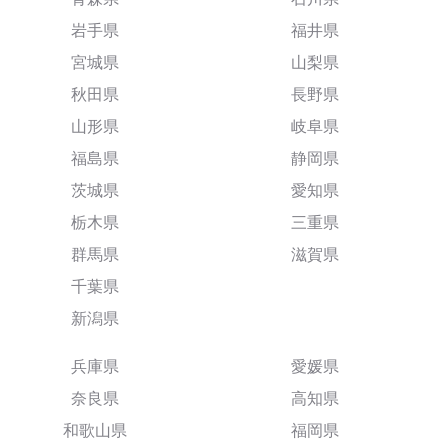
岩手県
福井県
宮城県
山梨県
秋田県
長野県
山形県
岐阜県
福島県
静岡県
茨城県
愛知県
栃木県
三重県
群馬県
滋賀県
千葉県
新潟県
兵庫県
愛媛県
奈良県
高知県
和歌山県
福岡県