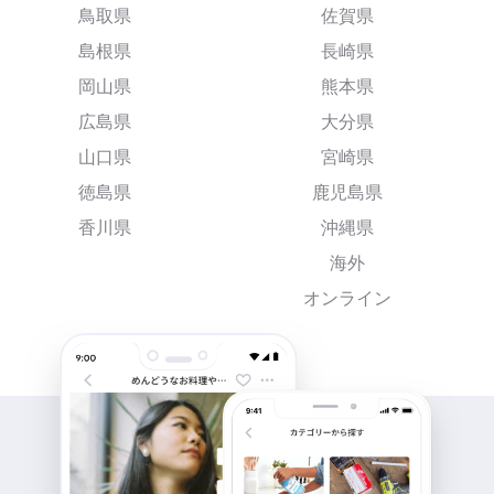
鳥取県
佐賀県
島根県
長崎県
岡山県
熊本県
広島県
大分県
山口県
宮崎県
徳島県
鹿児島県
香川県
沖縄県
海外
オンライン