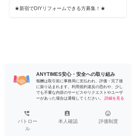
★新宿でDIYリフォームできる方募集！★
ANYTIMES安心・安全への取り組み
報酬は取引前に事務局に支払われ、評価・完了後
に振り込まれます。利用規約違反の恐れや、少し
でも不審な内容のサービスやリクエストやユーザ
ーがあった場合は通報してください。
詳細を見る
perm_phone_msg
assignment_ind
tag_faces
パトロー
本人確認
評価制度
ル