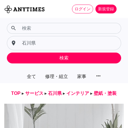
ログイン
新規登録
search
place
検索
more_horiz
全て
修理・組立
家事
TOP
▸
サービス
▸
石川県
▸
インテリア
▸
壁紙・塗装