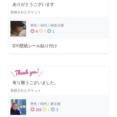
ありがとうございます
依頼されたチケット
男性
/
40代
/
神奈川県
sentiment_satisfied
sentiment_neutral
sentiment_dissatisfied
4
0
1
DYI壁紙シール貼り付け
有り難うございました。
依頼されたチケット
男性
/
60代
/
東京都
sentiment_satisfied
sentiment_neutral
sentiment_dissatisfied
219
1
3