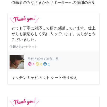
依頼者のみなさまからサポーターへの感謝の言葉
とても丁寧に対応して頂き感謝しています。仕上
がりも素晴らしく気に入っています。ありがとう
ございました。
依頼されたチケット
男性
/
40代
/
神奈川県
sentiment_satisfied
sentiment_neutral
sentiment_dissatisfied
4
0
1
キッチンキャビネット シート張り替え