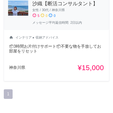
沙織【断活コンサルタント】
女性
/
30代
/
神奈川県
sentiment_satisfied
sentiment_neutral
sentiment_dissatisfied
5
0
0
メッセージ平均返信時間: 2日以内
home
インテリア
▸ 収納アドバイス
📦3時間お片付けサポート📦不要な物を手放してお
部屋をリセット
¥15,000
神奈川県
1