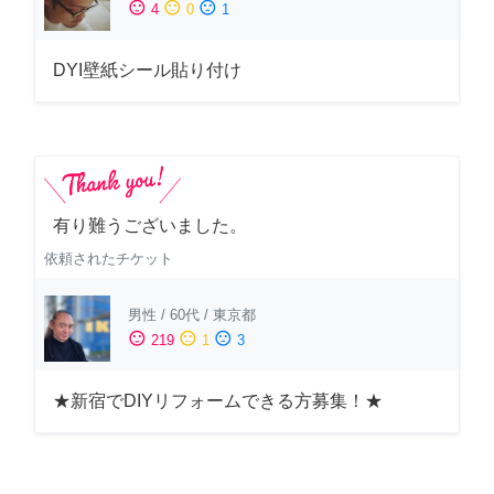
sentiment_satisfied
sentiment_neutral
sentiment_dissatisfied
4
0
1
DYI壁紙シール貼り付け
有り難うございました。
依頼されたチケット
男性
/
60代
/
東京都
sentiment_satisfied
sentiment_neutral
sentiment_dissatisfied
219
1
3
★新宿でDIYリフォームできる方募集！★