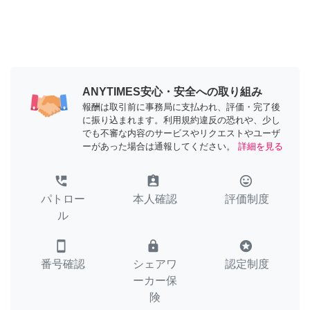
ANYTIMES安心・安全への取り組み
報酬は取引前に事務局に支払われ、評価・完了後
に振り込まれます。利用規約違反の恐れや、少し
でも不審な内容のサービスやリクエストやユーザ
ーがあった場合は通報してください。
詳細を見る
perm_phone_msg
assignment_ind
tag_faces
パトロー
本人確認
評価制度
ル
smartphone
lock
stars
番号確認
シェアワ
認定制度
ーカー保
険