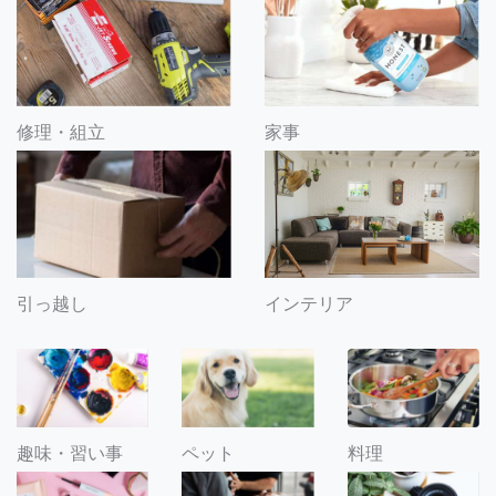
修理・組立
家事
引っ越し
インテリア
趣味・習い事
ペット
料理