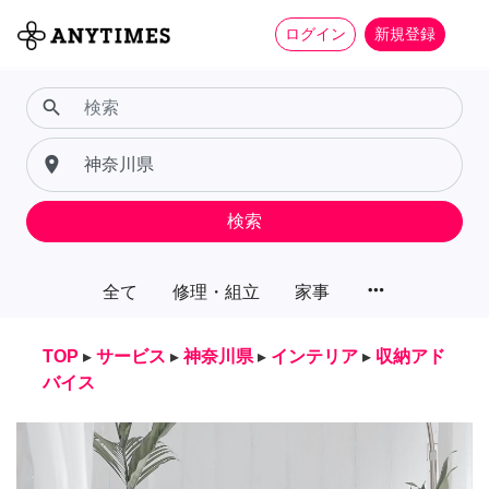
ログイン
新規登録
search
place
検索
more_horiz
全て
修理・組立
家事
TOP
▸
サービス
▸
神奈川県
▸
インテリア
▸
収納アド
バイス