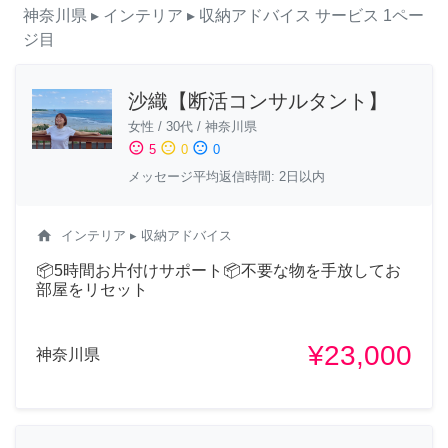
神奈川県
▸ インテリア
▸ 収納アドバイス
サービス
1ペー
ジ目
沙織【断活コンサルタント】
女性
/
30代
/
神奈川県
sentiment_satisfied
sentiment_neutral
sentiment_dissatisfied
5
0
0
メッセージ平均返信時間: 2日以内
home
インテリア
▸ 収納アドバイス
📦5時間お片付けサポート📦不要な物を手放してお
部屋をリセット
¥23,000
神奈川県