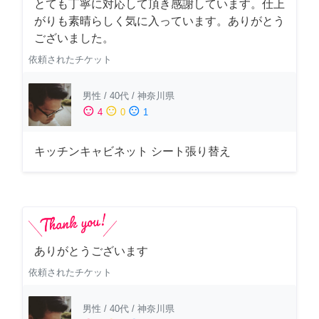
とても丁寧に対応して頂き感謝しています。仕上
がりも素晴らしく気に入っています。ありがとう
ございました。
依頼されたチケット
男性
/
40代
/
神奈川県
sentiment_satisfied
sentiment_neutral
sentiment_dissatisfied
4
0
1
キッチンキャビネット シート張り替え
ありがとうございます
依頼されたチケット
男性
/
40代
/
神奈川県