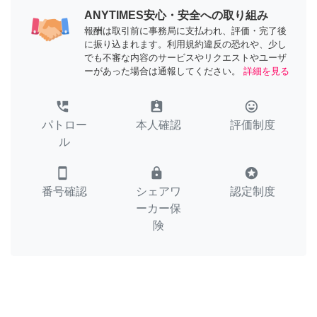
ANYTIMES安心・安全への取り組み
報酬は取引前に事務局に支払われ、評価・完了後
に振り込まれます。利用規約違反の恐れや、少し
でも不審な内容のサービスやリクエストやユーザ
ーがあった場合は通報してください。
詳細を見る
perm_phone_msg
assignment_ind
tag_faces
パトロー
本人確認
評価制度
ル
smartphone
lock
stars
番号確認
シェアワ
認定制度
ーカー保
険