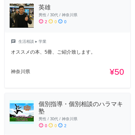
英雄
男性
/
30代
/
神奈川県
sentiment_satisfied
sentiment_neutral
sentiment_dissatisfied
2
0
0
chat
生活相談
▸ 学業
オススメの本、5冊、ご紹介致します。
¥50
神奈川県
個別指導・個別相談のハラマキ
塾
男性
/
30代
/
神奈川県
sentiment_satisfied
sentiment_neutral
sentiment_dissatisfied
0
0
2