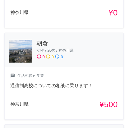
¥0
神奈川県
朝倉
女性
/
20代
/
神奈川県
sentiment_satisfied
sentiment_neutral
sentiment_dissatisfied
0
0
0
chat
生活相談
▸ 学業
通信制高校についての相談に乗ります！
¥500
神奈川県