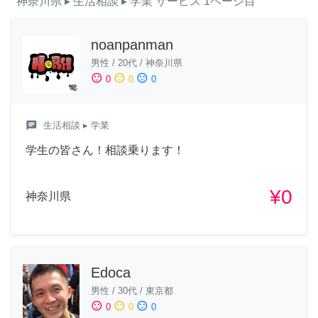
神奈川県
▸ 生活相談
▸ 学業
サービス
1ページ目
noanpanman
男性
/
20代
/
神奈川県
sentiment_satisfied
sentiment_neutral
sentiment_dissatisfied
0
0
0
chat
生活相談
▸ 学業
学生の皆さん！相談乗ります！
¥0
神奈川県
Edoca
男性
/
30代
/
東京都
sentiment_satisfied
sentiment_neutral
sentiment_dissatisfied
0
0
0