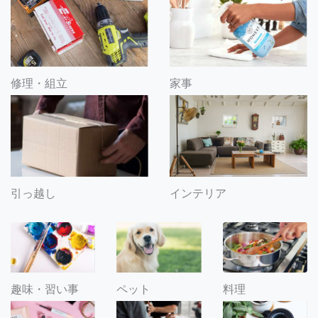
修理・組立
家事
引っ越し
インテリア
趣味・習い事
ペット
料理