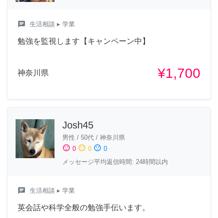
chat
生活相談
▸ 学業
勉強を監視します【キャンペーン中】
¥1,700
神奈川県
Josh45
男性
/
50代
/
神奈川県
sentiment_satisfied
sentiment_neutral
sentiment_dissatisfied
0
0
0
メッセージ平均返信時間: 24時間以内
chat
生活相談
▸ 学業
英会話や科学全般の勉強手伝います。