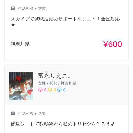
chat
生活相談
▸ 学業
スカイプで就職活動のサポートをします！全国対応
★
¥600
神奈川県
富永りえこ。
女性
/
40代
/
神奈川県
sentiment_satisfied
sentiment_neutral
sentiment_dissatisfied
0
0
0
chat
生活相談
▸ 学業
簡単シートで数秘術から私のトリセツを作ろう🎵