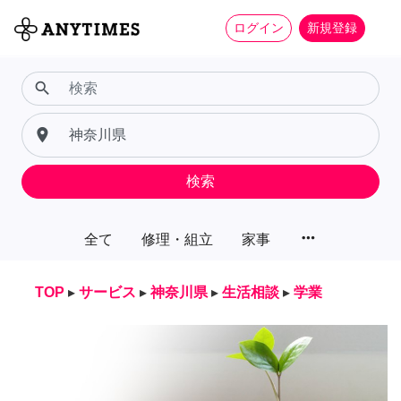
ログイン
新規登録
search
place
検索
more_horiz
全て
修理・組立
家事
TOP
▸
サービス
▸
神奈川県
▸
生活相談
▸
学業