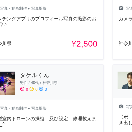
camera_alt
写真・動画制作
▸ 写真撮影
写
ッチングアプリのプロフィール写真の撮影のお
カメ
伝い
¥2,500
奈川県
神奈
タケルくん
男性
/
40代
/
神奈川県
sentiment_satisfied
sentiment_neutral
sentiment_dissatisfied
0
0
0
camera_alt
写
写真・動画制作
▸ 写真撮影
【ポ
型室内ドローンの操縦 及び設定 修理教えま
き出
_^