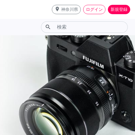
place
神奈川県
ログイン
新規登録
search