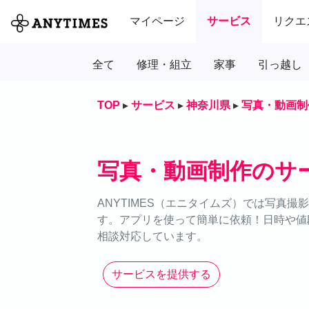
マイページ
サービス
リクエ
全て
修理・組立
家事
引っ越し
TOP
▸
サービス
▸
神奈川県
▸
写真・動画制
写真・動画制作のサ
ANYTIMES（エニタイムズ）では写真
す。アプリを使って簡単に依頼！日時や値段
相談対応しています。
サービスを提供する