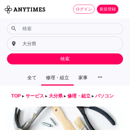
ログイン
新規登録
search
place
検索
more_horiz
全て
修理・組立
家事
TOP
▸
サービス
▸
大分県
▸
修理・組立
▸
パソコン