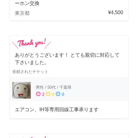
ーホン交換
¥4,500
東京都
ありがとうございます！ とても親切に対応して
下さいました。
依頼されたチケット
男性
/
50代
/
千葉県
sentiment_satisfied
sentiment_neutral
sentiment_dissatisfied
2
0
0
エアコン、IH等専用回線工事承ります