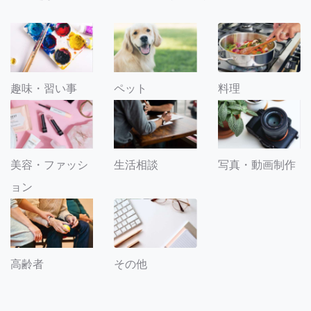
趣味・習い事
ペット
料理
美容・ファッシ
生活相談
写真・動画制作
ョン
その他
高齢者