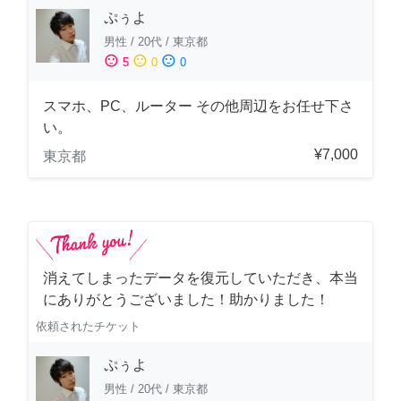
ぷぅよ
男性
/
20代
/
東京都
sentiment_satisfied
sentiment_neutral
sentiment_dissatisfied
5
0
0
スマホ、PC、ルーター その他周辺をお任せ下さ
い。
¥7,000
東京都
消えてしまったデータを復元していただき、本当
にありがとうございました！助かりました！
依頼されたチケット
ぷぅよ
男性
/
20代
/
東京都