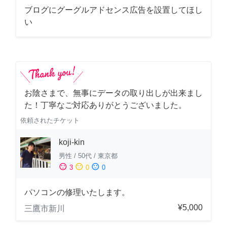
ブログにグーグルアドセンス広告を設置してほし
い
お陰さまで、無事にデータの取り出しが出来まし
た！丁寧なご対応ありがとうございました。
依頼されたチケット
koji-kin
男性
/
50代
/
東京都
sentiment_satisfied
sentiment_neutral
sentiment_dissatisfied
3
0
0
パソコンの修理いたします。
¥5,000
三鷹市新川