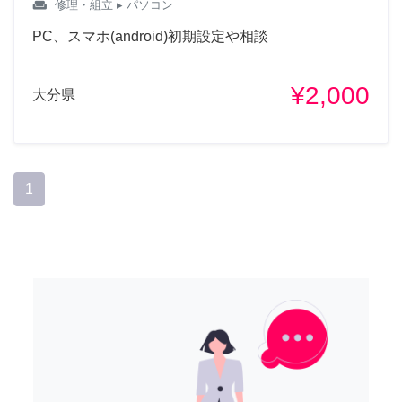
weekend
修理・組立
▸ パソコン
PC、スマホ(android)初期設定や相談
¥2,000
大分県
1