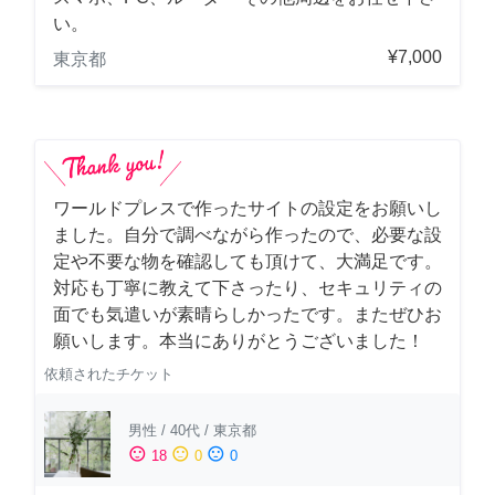
い。
¥7,000
東京都
ワールドプレスで作ったサイトの設定をお願いし
ました。自分で調べながら作ったので、必要な設
定や不要な物を確認しても頂けて、大満足です。
対応も丁寧に教えて下さったり、セキュリティの
面でも気遣いが素晴らしかったです。またぜひお
願いします。本当にありがとうございました！
依頼されたチケット
男性
/
40代
/
東京都
sentiment_satisfied
sentiment_neutral
sentiment_dissatisfied
18
0
0