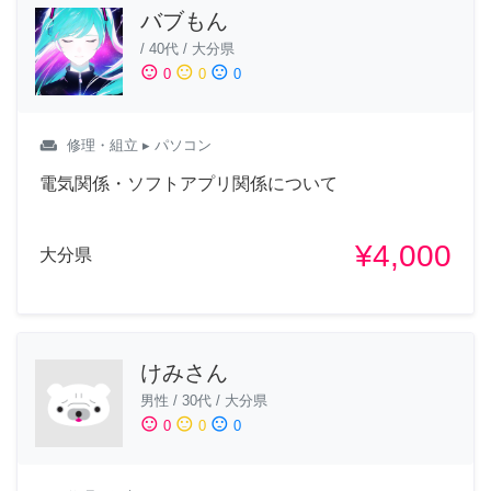
バブもん
/
40代
/
大分県
sentiment_satisfied
sentiment_neutral
sentiment_dissatisfied
0
0
0
weekend
修理・組立
▸ パソコン
電気関係・ソフトアプリ関係について
¥4,000
大分県
けみさん
男性
/
30代
/
大分県
sentiment_satisfied
sentiment_neutral
sentiment_dissatisfied
0
0
0