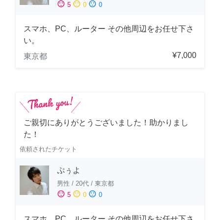
sentiment_satisfied
sentiment_neutral
sentiment_dissatisfied
5
0
0
スマホ、PC、ルーター その他周辺をお任せ下さ
い。
¥7,000
東京都
ご親切にありがとうございました！助かりまし
た！
依頼されたチケット
ぷぅよ
男性
/
20代
/
東京都
sentiment_satisfied
sentiment_neutral
sentiment_dissatisfied
5
0
0
スマホ、PC、ルーター その他周辺をお任せ下さ