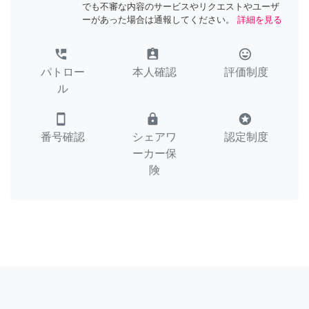
でも不審な内容のサービスやリクエストやユーザ
ーがあった場合は通報してください。
詳細を見る
perm_phone_msg
assignment_ind
tag_faces
パトロー
本人確認
評価制度
ル
smartphone
lock
stars
番号確認
シェアワ
認定制度
ーカー保
険