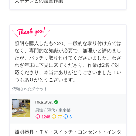
大型テレビの設置作業
照明を購入したものの、一般的な取り付け方では
なく、専門的な知識が必要で、無理かと諦めまし
たが、バッチリ取り付けてくださいました。わざ
わざ年末に下見に来てくださり、作業は2名で対
応くださり、本当にありがとうございました！い
つもありがとうございます。
依頼されたチケット
maaasa
check_circle
男性
/
60代
/
東京都
sentiment_satisfied
sentiment_neutral
sentiment_dissatisfied
1248
77
3
照明器具・ＴＶ・スイッチ・コンセント・インタ