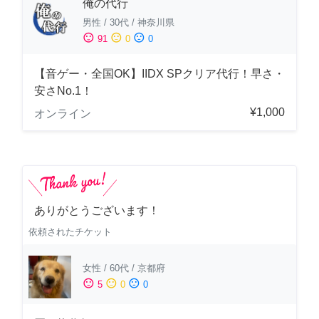
俺の代行
男性
/
30代
/
神奈川県
sentiment_satisfied
sentiment_neutral
sentiment_dissatisfied
91
0
0
【音ゲー・全国OK】IIDX SPクリア代行！早さ・
安さNo.1！
¥1,000
オンライン
ありがとうございます！
依頼されたチケット
女性
/
60代
/
京都府
sentiment_satisfied
sentiment_neutral
sentiment_dissatisfied
5
0
0