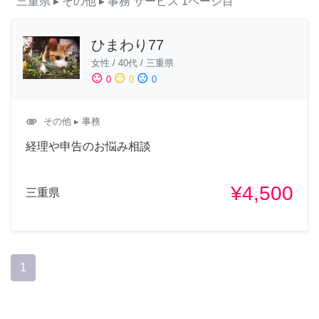
三重県
▸ その他
▸ 事務
サービス
1ページ目
ひまわり77
女性
/
40代
/
三重県
sentiment_satisfied
sentiment_neutral
sentiment_dissatisfied
0
0
0
attachment
その他
▸ 事務
経理や申告のお悩み相談
¥4,500
三重県
1