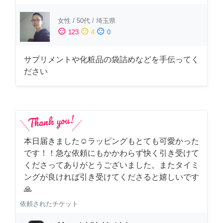
女性
/
50代
/
埼玉県
sentiment_satisfied
sentiment_neutral
sentiment_dissatisfied
123
4
0
サプリメントや化粧品の袋詰めなどを手伝ってく
ださい
本日届きました☺️ラッピングもとても可愛かった
です！！急な依頼にもかかわらず快く引き受けて
くださってありがとうございました。またタイミ
ングが良ければ引き受けてくださると嬉しいです
🙏
依頼されたチケット