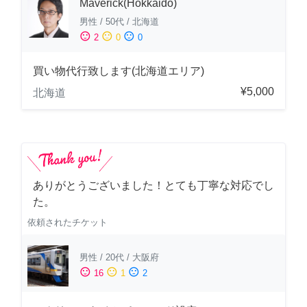
Maverick(Hokkaido)
男性
/
50代
/
北海道
sentiment_satisfied
sentiment_neutral
sentiment_dissatisfied
2
0
0
買い物代行致します(北海道エリア)
¥5,000
北海道
ありがとうございました！とても丁寧な対応でし
た。
依頼されたチケット
男性
/
20代
/
大阪府
sentiment_satisfied
sentiment_neutral
sentiment_dissatisfied
16
1
2