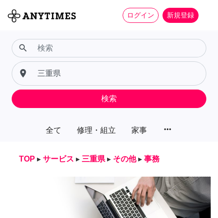
ログイン
新規登録
search
place
検索
more_horiz
全て
修理・組立
家事
TOP
▸
サービス
▸
三重県
▸
その他
▸
事務