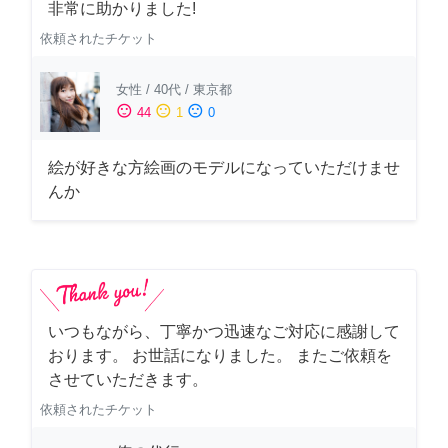
非常に助かりました!
依頼されたチケット
女性
/
40代
/
東京都
sentiment_satisfied
sentiment_neutral
sentiment_dissatisfied
44
1
0
絵が好きな方絵画のモデルになっていただけませ
んか
いつもながら、丁寧かつ迅速なご対応に感謝して
おります。 お世話になりました。 またご依頼を
させていただきます。
依頼されたチケット