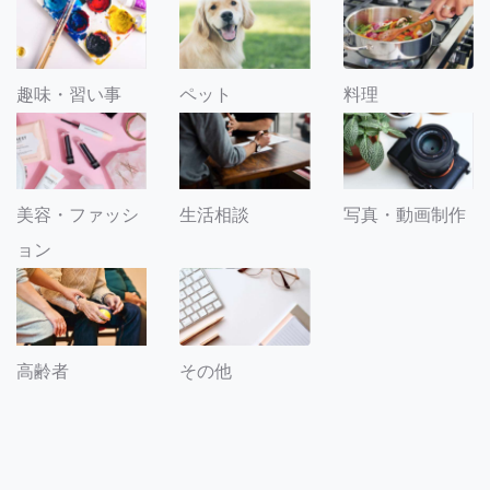
趣味・習い事
ペット
料理
美容・ファッシ
生活相談
写真・動画制作
ョン
その他
高齢者