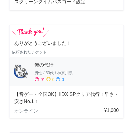
スクリーンタイムパスコード設定
ありがとうございました！
依頼されたチケット
俺の代行
男性
/
30代
/
神奈川県
sentiment_satisfied
sentiment_neutral
sentiment_dissatisfied
91
0
0
【音ゲー・全国OK】IIDX SPクリア代行！早さ・
安さNo.1！
¥1,000
オンライン