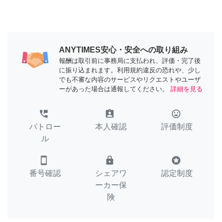
ANYTIMES安心・安全への取り組み
報酬は取引前に事務局に支払われ、評価・完了後
に振り込まれます。利用規約違反の恐れや、少し
でも不審な内容のサービスやリクエストやユーザ
ーがあった場合は通報してください。
詳細を見る
perm_phone_msg
assignment_ind
tag_faces
パトロー
本人確認
評価制度
ル
smartphone
lock
stars
番号確認
シェアワ
認定制度
ーカー保
険