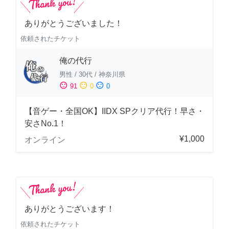
ありがとうございました！
依頼されたチケット
俺の代行
男性
/
30代
/
神奈川県
sentiment_satisfied
sentiment_neutral
sentiment_dissatisfied
91
0
0
【音ゲー・全国OK】IIDX SPクリア代行！早さ・
安さNo.1！
¥1,000
オンライン
ありがとうございます！
依頼されたチケット