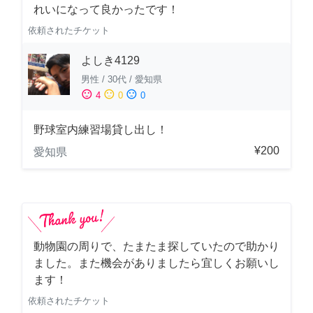
れいになって良かったです！
依頼されたチケット
よしき4129
男性
/
30代
/
愛知県
sentiment_satisfied
sentiment_neutral
sentiment_dissatisfied
4
0
0
野球室内練習場貸し出し！
¥200
愛知県
動物園の周りで、たまたま探していたので助かり
ました。また機会がありましたら宜しくお願いし
ます！
依頼されたチケット