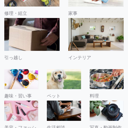
修理・組立
家事
引っ越し
インテリア
趣味・習い事
ペット
料理
美容・ファッシ
生活相談
写真・動画制作