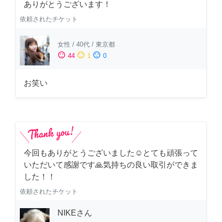
ありがとうございます！
依頼されたチケット
女性
/
40代
/
東京都
sentiment_satisfied
sentiment_neutral
sentiment_dissatisfied
44
1
0
お笑い
今回もありがとうございました☺️とても頑張って
いただいて感謝です🙏気持ちの良い取引ができま
した！！
依頼されたチケット
NIKEさん