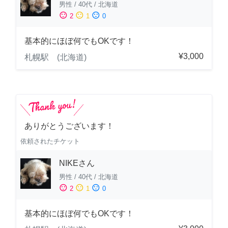
男性
/
40代
/
北海道
sentiment_satisfied
sentiment_neutral
sentiment_dissatisfied
2
1
0
基本的にほぼ何でもOKです！
¥3,000
札幌駅 (北海道)
ありがとうございます！
依頼されたチケット
NIKEさん
男性
/
40代
/
北海道
sentiment_satisfied
sentiment_neutral
sentiment_dissatisfied
2
1
0
基本的にほぼ何でもOKです！