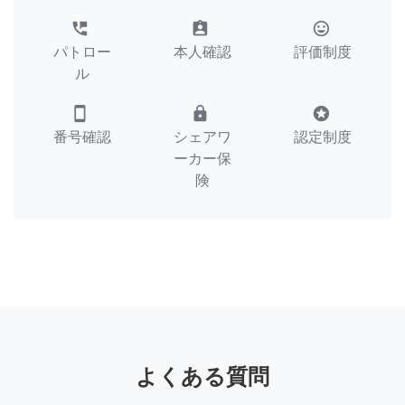
perm_phone_msg
assignment_ind
tag_faces
パトロー
本人確認
評価制度
ル
smartphone
lock
stars
番号確認
シェアワ
認定制度
ーカー保
険
よくある質問