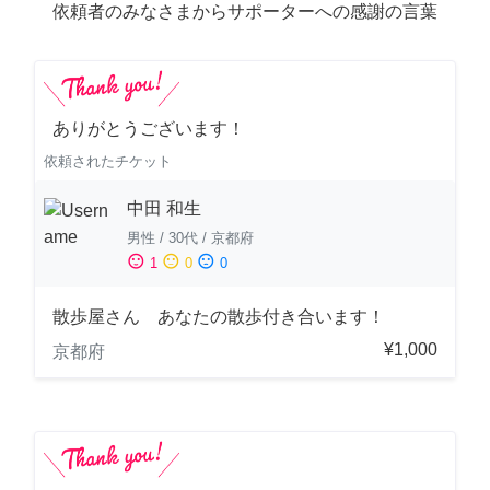
依頼者のみなさまからサポーターへの感謝の言葉
ありがとうございます！
依頼されたチケット
中田 和生
男性
/
30代
/
京都府
sentiment_satisfied
sentiment_neutral
sentiment_dissatisfied
1
0
0
散歩屋さん あなたの散歩付き合います！
¥1,000
京都府