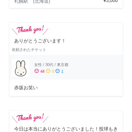
¥3,000
札幌駅 (北海道)
ありがとうございます！
依頼されたチケット
女性
/
30代
/
東京都
sentiment_satisfied
sentiment_neutral
sentiment_dissatisfied
44
0
1
赤坂お笑い
今日は本当にありがとうございました！投球もき