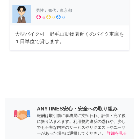
男性
/
40代
/
東京都
sentiment_satisfied
sentiment_neutral
sentiment_dissatisfied
6
0
0
大型バイク可 野毛山動物園近くのバイク車庫を
１日単位で貸します。
ANYTIMES安心・安全への取り組み
報酬は取引前に事務局に支払われ、評価・完了後
に振り込まれます。利用規約違反の恐れや、少し
でも不審な内容のサービスやリクエストやユーザ
ーがあった場合は通報してください。
詳細を見る