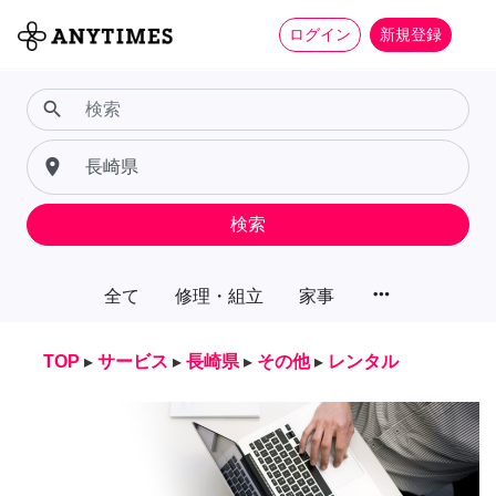
ログイン
新規登録
search
place
検索
more_horiz
全て
修理・組立
家事
TOP
▸
サービス
▸
長崎県
▸
その他
▸
レンタル