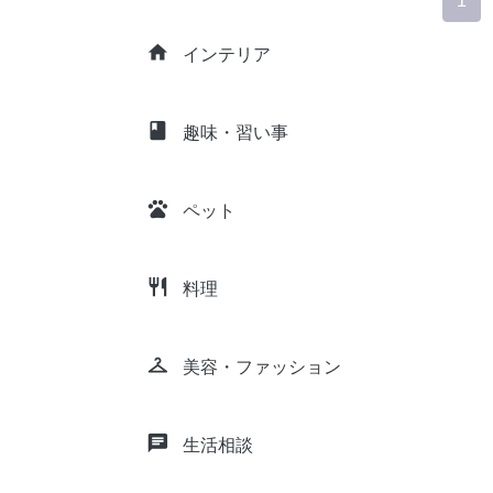
1
home
インテリア
class
趣味・習い事
pets
ペット
restaurant
料理
checkroom
美容・ファッション
chat
生活相談