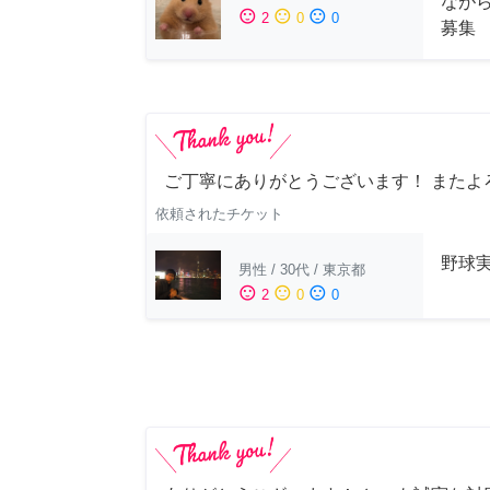
なが
sentiment_satisfied
sentiment_neutral
sentiment_dissatisfied
2
0
0
募集
ご丁寧にありがとうございます！ またよ
依頼されたチケット
野球
男性
/
30代
/
東京都
sentiment_satisfied
sentiment_neutral
sentiment_dissatisfied
2
0
0