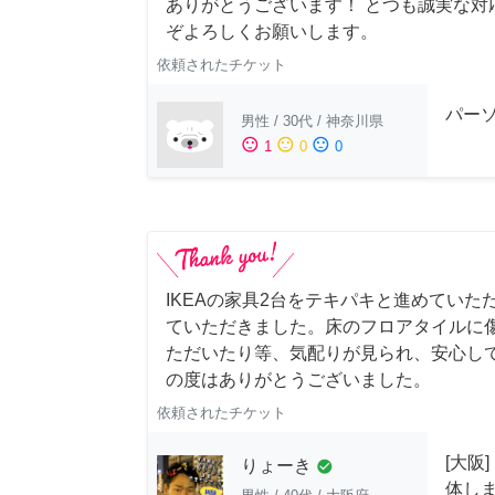
ありがとうございます！ とつも誠実な対
ぞよろしくお願いします。
依頼されたチケット
パー
男性
/
30代
/
神奈川県
sentiment_satisfied
sentiment_neutral
sentiment_dissatisfied
1
0
0
IKEAの家具2台をテキパキと進めていた
ていただきました。床のフロアタイルに
ただいたり等、気配りが見られ、安心し
の度はありがとうございました。
依頼されたチケット
[大阪
りょーき
check_circle
体し