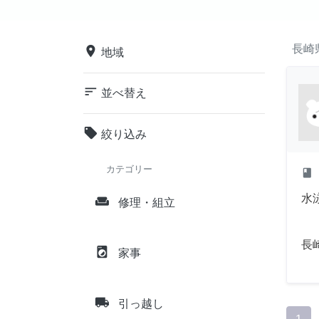
長崎
place
地域
sort
並べ替え
local_offer
絞り込み
カテゴリー
class
水
weekend
修理・組立
長
local_laundry_service
家事
local_shipping
引っ越し