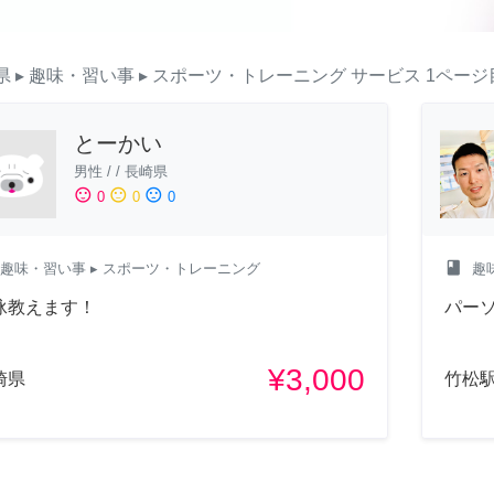
県
▸ 趣味・習い事
▸ スポーツ・トレーニング
サービス
1ページ
とーかい
男性
/
/
長崎県
sentiment_satisfied
sentiment_neutral
sentiment_dissatisfied
0
0
0
class
趣味・習い事
▸ スポーツ・トレーニング
趣
泳教えます！
パー
¥3,000
崎県
竹松駅