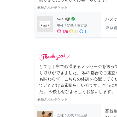
依頼されたチケット
saku@
check_circle
バス
男性
/
30代
/
東京都
東京
sentiment_satisfied
sentiment_neutral
sentiment_dissatisfied
129
11
1
とても丁寧で心温まるメッセージを送っ
り取りができました。 私の都合でご迷惑
も関わらず、こちらの体調を心配してく
ていただける素晴らしい方です。本当に
た。 今後もぜひよろしくお願いします。
依頼されたチケット
高校
女性
/
30代
/
埼玉県