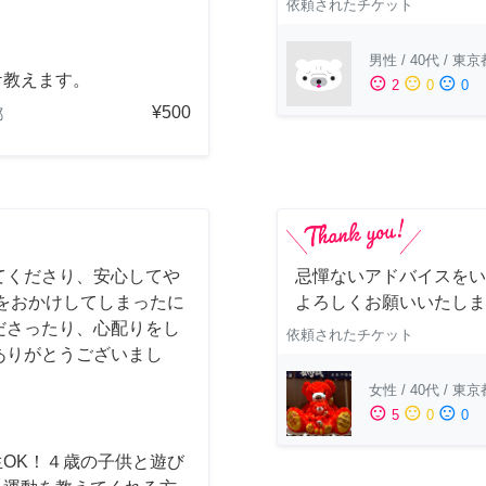
依頼されたチケット
男性
/
40代
/
東京
ケ教えます。
sentiment_satisfied
sentiment_neutral
sentiment_dissatisfied
2
0
0
¥500
都
てくださり、安心してや
忌憚ないアドバイスをい
をおかけしてしまったに
よろしくお願いいたしま
ださったり、心配りをし
依頼されたチケット
ありがとうございまし
女性
/
40代
/
東京
sentiment_satisfied
sentiment_neutral
sentiment_dissatisfied
5
0
0
生OK！４歳の子供と遊び