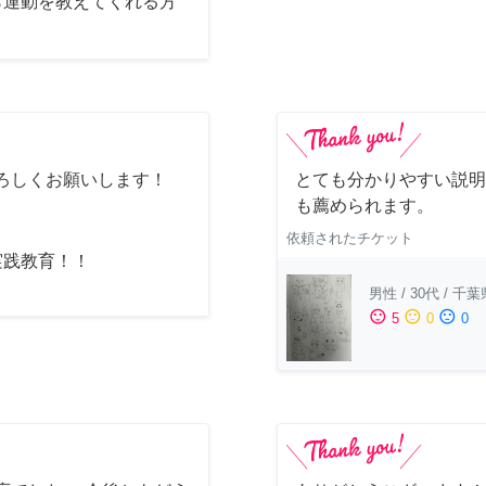
ら運動を教えてくれる方
ろしくお願いします！
とても分かりやすい説明
も薦められます。
依頼されたチケット
実践教育！！
男性
/
30代
/
千葉
sentiment_satisfied
sentiment_neutral
sentiment_dissatisfied
5
0
0