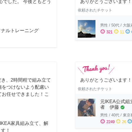
応でした。 今後ともどう
ありがとうございます！
依頼されたチケット
男性
/
50代
/
大阪
ソナルトレーニング
sentiment_satisfied
sentiment_neutral
sentiment_dissatisfied
321
11
だき、2時間程で組み立て
ありがとうございます！
傷をつけないよう配慮い
依頼されたチケット
てお任せできました！こ
元IKEA公式組
者 伊藤
check_circle
男性
/
40代
/
東京
sentiment_satisfied
sentiment_neutral
sentiment_dissatisfi
2249
26
] IKEA家具組み立て、解
ます！