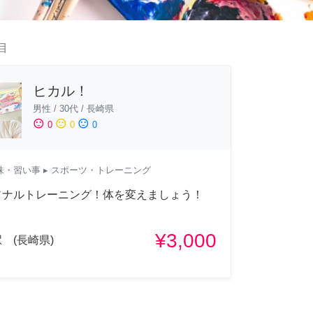
目
ヒカル！
男性
/
30代
/
長崎県
sentiment_satisfied
sentiment_neutral
sentiment_dissatisfied
0
0
0
味・習い事
▸ スポーツ・トレーニング
ソナルトレーニング！体を変えましょう！
¥3,000
 (長崎県)