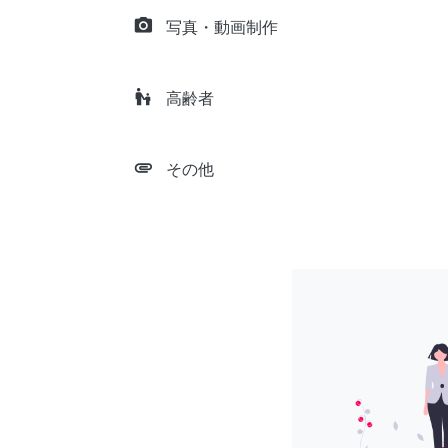
camera_alt
写真・動画制作
escalator_warning
高齢者
attachment
その他