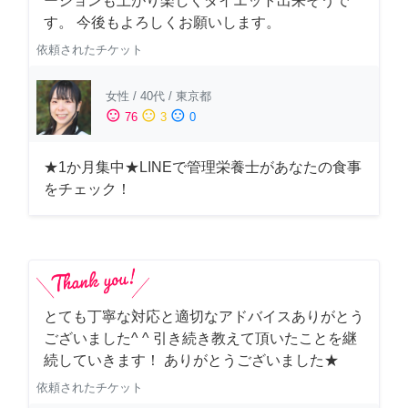
ーションも上がり楽しくダイエット出来そうで
す。 今後もよろしくお願いします。
依頼されたチケット
女性
/
40代
/
東京都
sentiment_satisfied
sentiment_neutral
sentiment_dissatisfied
76
3
0
★1か月集中★LINEで管理栄養士があなたの食事
をチェック！
とても丁寧な対応と適切なアドバイスありがとう
ございました^ ^ 引き続き教えて頂いたことを継
続していきます！ ありがとうございました★
依頼されたチケット