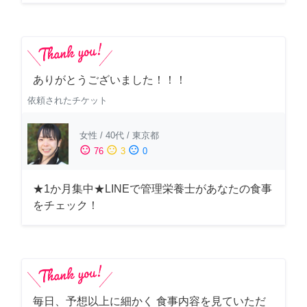
ありがとうございました！！！
依頼されたチケット
女性
/
40代
/
東京都
sentiment_satisfied
sentiment_neutral
sentiment_dissatisfied
76
3
0
★1か月集中★LINEで管理栄養士があなたの食事
をチェック！
毎日、予想以上に細かく 食事内容を見ていただ