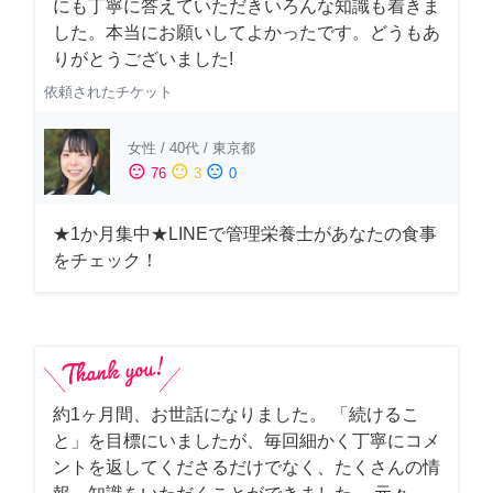
にも丁寧に答えていただきいろんな知識も着きま
した。本当にお願いしてよかったです。どうもあ
りがとうございました!
依頼されたチケット
女性
/
40代
/
東京都
sentiment_satisfied
sentiment_neutral
sentiment_dissatisfied
76
3
0
★1か月集中★LINEで管理栄養士があなたの食事
をチェック！
約1ヶ月間、お世話になりました。 「続けるこ
と」を目標にいましたが、毎回細かく丁寧にコメ
ントを返してくださるだけでなく、たくさんの情