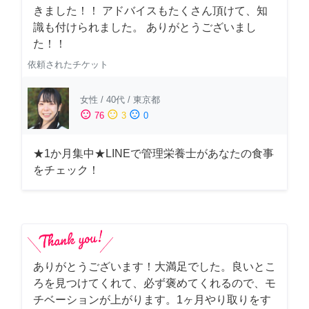
きました！！ アドバイスもたくさん頂けて、知
識も付けられました。 ありがとうございまし
た！！
依頼されたチケット
女性
/
40代
/
東京都
sentiment_satisfied
sentiment_neutral
sentiment_dissatisfied
76
3
0
★1か月集中★LINEで管理栄養士があなたの食事
をチェック！
ありがとうございます！大満足でした。良いとこ
ろを見つけてくれて、必ず褒めてくれるので、モ
チベーションが上がります。1ヶ月やり取りをす