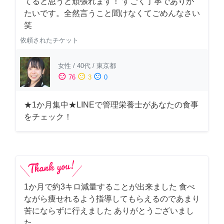
てると思うと頑張れます！ すごく丁寧でありが
たいです。全然言うこと聞けなくてごめんなさい
笑
依頼されたチケット
女性
/
40代
/
東京都
sentiment_satisfied
sentiment_neutral
sentiment_dissatisfied
76
3
0
★1か月集中★LINEで管理栄養士があなたの食事
をチェック！
1か月で約3キロ減量することが出来ました 食べ
ながら痩せれるよう指導してもらえるのであまり
苦にならずに行えました ありがとうございまし
た