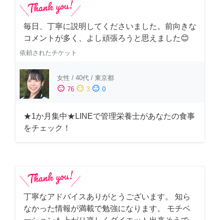
毎日、丁寧に説明してくださいました。前向きな
コメントが多く、よし頑張ろうと思えました😊
依頼されたチケット
女性
/
40代
/
東京都
sentiment_satisfied
sentiment_neutral
sentiment_dissatisfied
76
3
0
★1か月集中★LINEで管理栄養士があなたの食事
をチェック！
丁寧なアドバイスありがとうございます。 知ら
なかった情報が満載で勉強になります。 モチベ