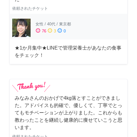
依頼されたチケット
女性
/
40代
/
東京都
sentiment_satisfied
sentiment_neutral
sentiment_dissatisfied
76
3
0
★1か月集中★LINEで管理栄養士があなたの食事
をチェック！
みなみさんのおかげで4kg落とすことができまし
た。アドバイスも的確で、優しくて、丁寧でとっ
てもモチベーションが上がりました。これからも
教わったことを継続し健康的に痩せていこうと思
います。
依頼されたチケット