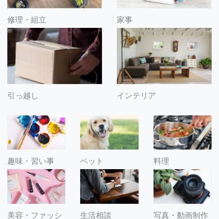
修理・組立
家事
引っ越し
インテリア
趣味・習い事
ペット
料理
美容・ファッシ
生活相談
写真・動画制作