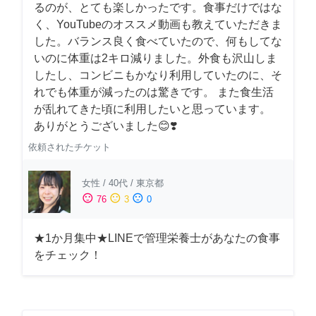
るのが、とても楽しかったです。食事だけではな
く、YouTubeのオススメ動画も教えていただきま
した。バランス良く食べていたので、何もしてな
いのに体重は2キロ減りました。外食も沢山しま
したし、コンビニもかなり利用していたのに、そ
れでも体重が減ったのは驚きです。 また食生活
が乱れてきた頃に利用したいと思っています。
ありがとうございました😊❣️
依頼されたチケット
女性
/
40代
/
東京都
sentiment_satisfied
sentiment_neutral
sentiment_dissatisfied
76
3
0
★1か月集中★LINEで管理栄養士があなたの食事
をチェック！