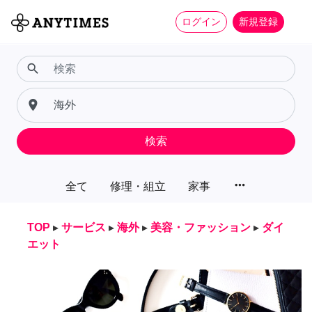
ログイン
新規登録
search
place
検索
more_horiz
全て
修理・組立
家事
TOP
▸
サービス
▸
海外
▸
美容・ファッション
▸
ダイ
エット