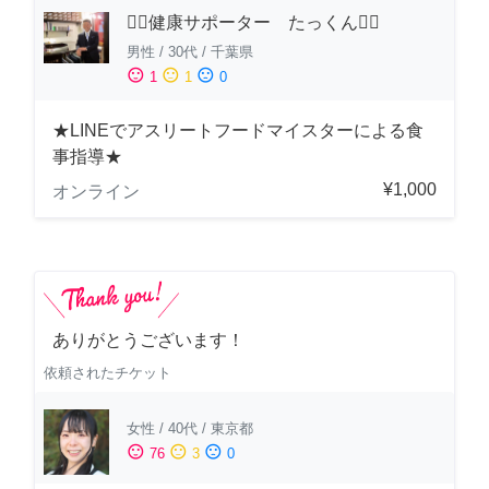
🏋️‍♂️健康サポーター たっくん🏋️‍♂️
男性
/
30代
/
千葉県
sentiment_satisfied
sentiment_neutral
sentiment_dissatisfied
1
1
0
★LINEでアスリートフードマイスターによる食
事指導★
¥1,000
オンライン
ありがとうございます！
依頼されたチケット
女性
/
40代
/
東京都
sentiment_satisfied
sentiment_neutral
sentiment_dissatisfied
76
3
0