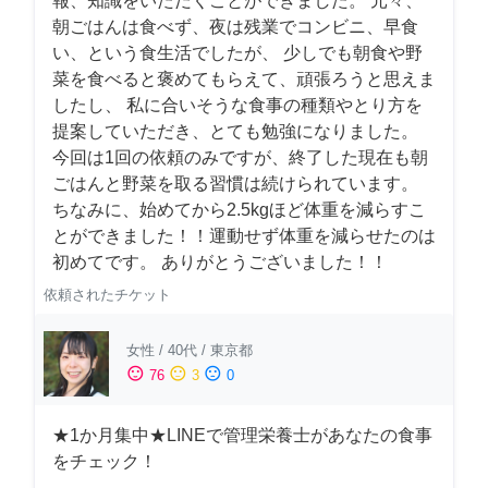
報、知識をいただくことができました。 元々、
朝ごはんは食べず、夜は残業でコンビニ、早食
い、という食生活でしたが、 少しでも朝食や野
菜を食べると褒めてもらえて、頑張ろうと思えま
したし、 私に合いそうな食事の種類やとり方を
提案していただき、とても勉強になりました。
今回は1回の依頼のみですが、終了した現在も朝
ごはんと野菜を取る習慣は続けられています。
ちなみに、始めてから2.5kgほど体重を減らすこ
とができました！！運動せず体重を減らせたのは
初めてです。 ありがとうございました！！
依頼されたチケット
女性
/
40代
/
東京都
sentiment_satisfied
sentiment_neutral
sentiment_dissatisfied
76
3
0
★1か月集中★LINEで管理栄養士があなたの食事
をチェック！