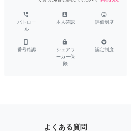
perm_phone_msg
assignment_ind
tag_faces
パトロー
本人確認
評価制度
ル
smartphone
lock
stars
番号確認
シェアワ
認定制度
ーカー保
険
よくある質問