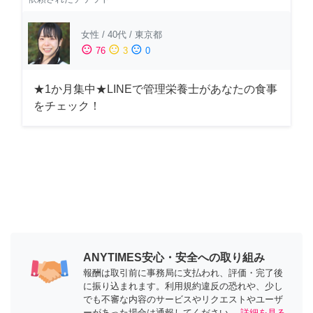
女性
/
40代
/
東京都
sentiment_satisfied
sentiment_neutral
sentiment_dissatisfied
76
3
0
★1か月集中★LINEで管理栄養士があなたの食事
をチェック！
ANYTIMES安心・安全への取り組み
報酬は取引前に事務局に支払われ、評価・完了後
に振り込まれます。利用規約違反の恐れや、少し
でも不審な内容のサービスやリクエストやユーザ
ーがあった場合は通報してください。
詳細を見る