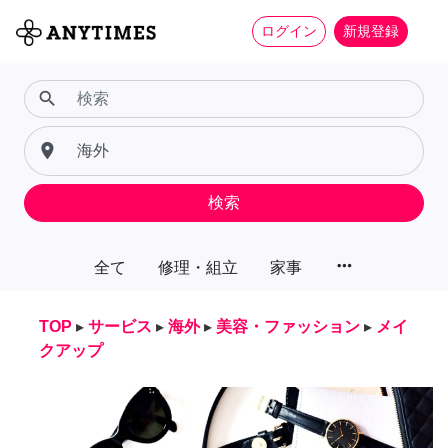
ログイン
新規登録
search
place
検索
more_horiz
全て
修理・組立
家事
TOP
▸
サービス
▸
海外
▸
美容・ファッション
▸
メイ
クアップ