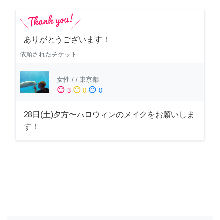
ありがとうございます！
依頼されたチケット
女性
/
/
東京都
sentiment_satisfied
sentiment_neutral
sentiment_dissatisfied
3
0
0
28日(土)夕方〜ハロウィンのメイクをお願いしま
す！