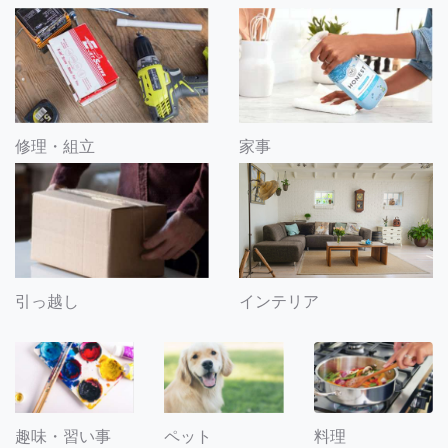
修理・組立
家事
引っ越し
インテリア
趣味・習い事
ペット
料理