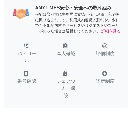
ANYTIMES安心・安全への取り組み
報酬は取引前に事務局に支払われ、評価・完了後
に振り込まれます。利用規約違反の恐れや、少し
でも不審な内容のサービスやリクエストやユーザ
ーがあった場合は通報してください。
詳細を見る
perm_phone_msg
assignment_ind
tag_faces
パトロー
本人確認
評価制度
ル
smartphone
lock
stars
番号確認
シェアワ
認定制度
ーカー保
険