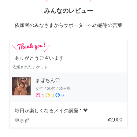
みんなのレビュー
依頼者のみなさまからサポーターへの感謝の言葉
ありがとうございます！
依頼されたチケット
まほちん♡
女性
/
20代
/
埼玉県
sentiment_satisfied
sentiment_neutral
sentiment_dissatisfied
1
0
0
毎日が楽しくなるメイク講座💄💗
¥2,000
東京都