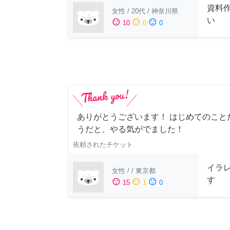
資料
女性
/
20代
/
神奈川県
い
sentiment_satisfied
sentiment_neutral
sentiment_dissatisfied
10
0
0
ありがとうございます！ はじめてのこと
うだと、やる気がでました！
依頼されたチケット
イラ
女性
/
/
東京都
す
sentiment_satisfied
sentiment_neutral
sentiment_dissatisfied
15
1
0