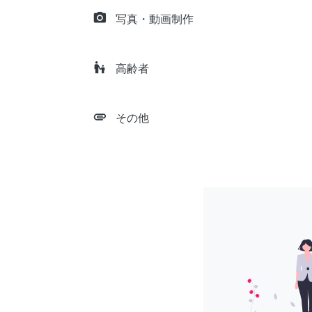
camera_alt
写真・動画制作
escalator_warning
高齢者
attachment
その他