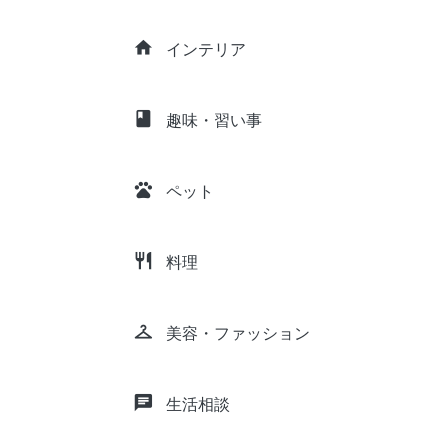
home
インテリア
class
趣味・習い事
pets
ペット
restaurant
料理
checkroom
美容・ファッション
chat
生活相談