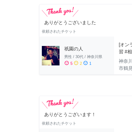
ありがとうございました
依頼されたチケット
[オン
祇園の人
習 #
男性
/
30代
/
神奈川県
神奈
sentiment_satisfied
sentiment_neutral
sentiment_dissatisfied
5
2
1
市鶴
ありがとうございます！
依頼されたチケット