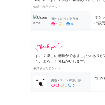
依頼されたチケット
オンラ
男性
/
60代
/
東京都
の設
sentiment_satisfied
sentiment_neutral
sentiment_dissatisfied
1
0
0
すごく楽しい趣味ができました☺︎ ありが
た、よろしくおねがいします。
依頼されたチケット
CLIP
男性
/
30代
/
神奈川県
sentiment_satisfied
sentiment_neutral
sentiment_dissatisfied
15
1
0