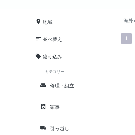
海外
place
地域
sort
1
並べ替え
local_offer
絞り込み
カテゴリー
weekend
修理・組立
local_laundry_service
家事
local_shipping
引っ越し