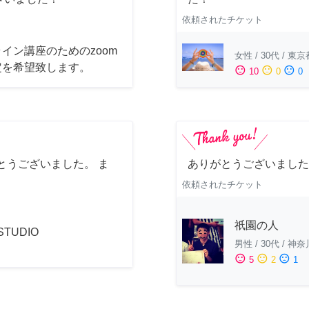
依頼されたチケット
イン講座のためのzoom
女性
/
30代
/
東京
定を希望致します。
sentiment_satisfied
sentiment_neutral
sentiment_dissatisfied
10
0
0
とうございました。 ま
ありがとうございました
依頼されたチケット
祇園の人
 STUDIO
男性
/
30代
/
神奈
sentiment_satisfied
sentiment_neutral
sentiment_dissatisfied
5
2
1