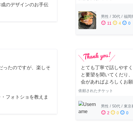
作成のデザインのお手伝
男性
/
30代
/
福岡
sentiment_satisfied
sentiment_neutral
sentiment_dissatisfied
11
4
0
だったのですが、楽しそ
とても丁寧で話しやすく
と要望を聞いてくだり、
会があればよろしくお願
依頼されたチケット
レ・フォトショを教えま
男性
/
50代
/
東京
sentiment_satisfied
sentiment_neutral
sentiment_dissatisfied
2
0
0